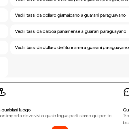
Vedi i tassi da dollaro giamaicano a guaraní paraguayano
Vedi i tassi da balboa panamense a guaraní paraguayano
Vedi i tassi da dollaro del Suriname a guaraní paraguayano
n qualsiasi luogo
Qu
on importa dove vivi o quale lingua parli, siamo qui per te.
Tr
bi