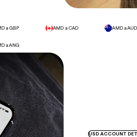
D a GBP
AMD a CAD
AMD a AU
D a ANG
USD ACCOUNT DET