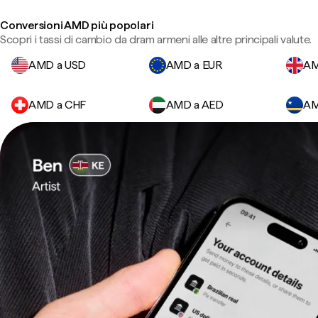
Conversioni AMD più popolari
Scopri i tassi di cambio da dram armeni alle altre principali valute.
AMD a USD
AMD a EUR
AM
AMD a CHF
AMD a AED
AM