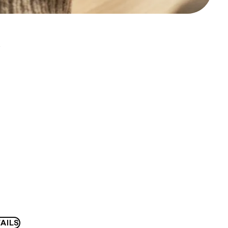
D
AILS