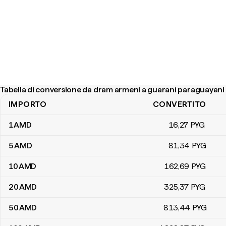
Tabella di conversione da dram armeni a guaraní paraguayani
IMPORTO
CONVERTITO
Tabella di conversione da dram armeni a guaraní paraguayani
1
AMD
16
,27
PYG
5
AMD
81
,34
PYG
10
AMD
162
,69
PYG
20
AMD
325
,37
PYG
50
AMD
813
,44
PYG