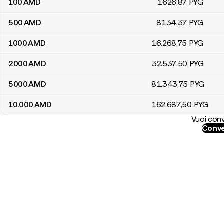
100
AMD
1626
,87
PYG
500
AMD
8134
,37
PYG
1000
AMD
16.268
,75
PYG
2000
AMD
32.537
,50
PYG
5000
AMD
81.343
,75
PYG
10.000
AMD
162.687
,50
PYG
Vuoi conv
Conve