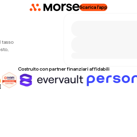
Scarica l'app
l tasso
sto,
Costruito con partner finanziari affidabili