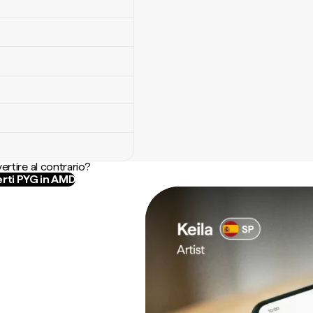
ertire al contrario?
rti PYG in AMD