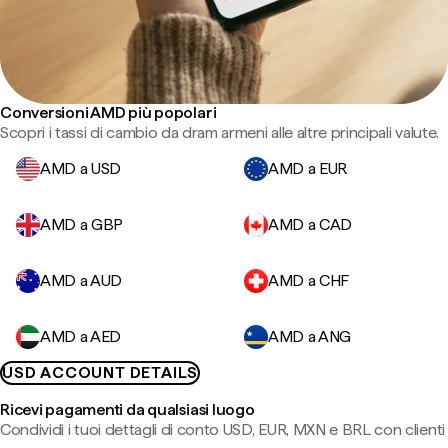
Conversioni AMD più popolari
Scopri i tassi di cambio da dram armeni alle altre principali valute.
AMD a USD
AMD a EUR
AMD a GBP
AMD a CAD
AMD a AUD
AMD a CHF
AMD a AED
AMD a ANG
USD ACCOUNT DETAILS
Ricevi pagamenti da qualsiasi luogo
Condividi i tuoi dettagli di conto USD, EUR, MXN e BRL con clienti