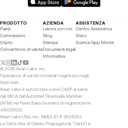
PRODOTTO
AZIENDA
ASSISTENZA
Paesi
Lavora con noi
Centro Assistenza
Commissioni
Blog
Stato
Cripto
Stampa
Scarica l'app Morse
Convertitore di valute
Documenti legali
Informativa
© 2026 Avian Labs, Inc
Operatore di servizi monetari registrato negli
Stati Uniti
Avian Labs è autorizzata come CASP ai sensi
del MiCA dall'Autoriteit Financiële Markten
(AFM) nei Paesi Bassi (numero di registrazione
41000005).
Avian Labs USA, Inc., NMLS ID # 2639252
La Carta Visa di Debito Prepagata (la "Carta") è