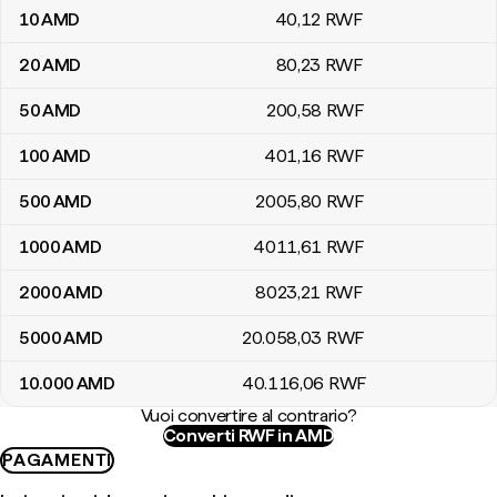
10
AMD
40
,12
RWF
20
AMD
80
,23
RWF
50
AMD
200
,58
RWF
100
AMD
401
,16
RWF
500
AMD
2005
,80
RWF
1000
AMD
4011
,61
RWF
2000
AMD
8023
,21
RWF
5000
AMD
20.058
,03
RWF
10.000
AMD
40.116
,06
RWF
Vuoi convertire al contrario?
Converti RWF in AMD
PAGAMENTI