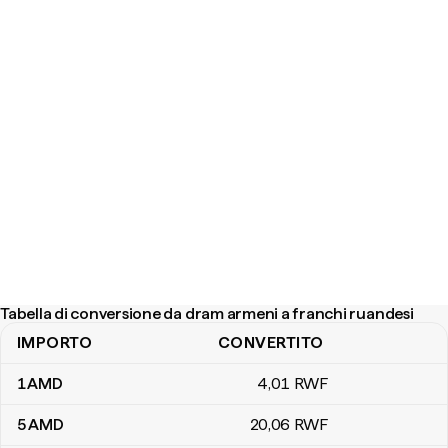
Tabella di conversione da dram armeni a franchi ruandesi
IMPORTO
CONVERTITO
Tabella di conversione da dram armeni a franchi ruandesi
1
AMD
4
,01
RWF
5
AMD
20
,06
RWF