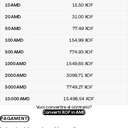
10
AMD
15
,50
XOF
20
AMD
31
,00
XOF
50
AMD
77
,49
XOF
100
AMD
154
,99
XOF
500
AMD
774
,93
XOF
1000
AMD
1549
,85
XOF
2000
AMD
3099
,71
XOF
5000
AMD
7749
,27
XOF
10.000
AMD
15.498
,54
XOF
Vuoi convertire al contrario?
Converti XOF in AMD
PAGAMENTI