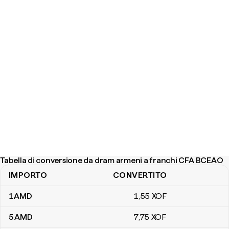
Tabella di conversione da dram armeni a franchi CFA BCEAO
IMPORTO
CONVERTITO
Tabella di conversione da dram armeni a franchi CFA BCEAO
1
AMD
1
,55
XOF
5
AMD
7
,75
XOF