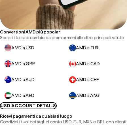
Conversioni AMD più popolari
Scopri i tassi di cambio da dram armeni alle altre principali valute.
AMD a USD
AMD a EUR
AMD a GBP
AMD a CAD
AMD a AUD
AMD a CHF
AMD a AED
AMD a ANG
USD ACCOUNT DETAILS
Ricevi pagamenti da qualsiasi luogo
Condividi i tuoi dettagli di conto USD, EUR, MXN e BRL con clienti