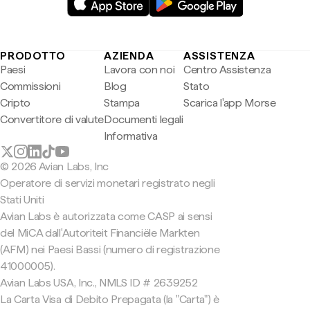
PRODOTTO
AZIENDA
ASSISTENZA
Paesi
Lavora con noi
Centro Assistenza
Commissioni
Blog
Stato
Cripto
Stampa
Scarica l'app Morse
Convertitore di valute
Documenti legali
Informativa
© 2026 Avian Labs, Inc
Operatore di servizi monetari registrato negli
Stati Uniti
Avian Labs è autorizzata come CASP ai sensi
del MiCA dall'Autoriteit Financiële Markten
(AFM) nei Paesi Bassi (numero di registrazione
41000005).
Avian Labs USA, Inc., NMLS ID # 2639252
La Carta Visa di Debito Prepagata (la "Carta") è