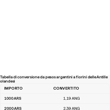
Tabella di conversione da pesos argentini a fiorini delle Antille
olandesi
IMPORTO
CONVERTITO
Tabella di conversione da pesos argentini a fiorini delle Antille ola
1000
ARS
1
,19
ANG
2000
ARS
2
,39
ANG