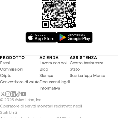
PRODOTTO
AZIENDA
ASSISTENZA
Paesi
Lavora con noi
Centro Assistenza
Commissioni
Blog
Stato
Cripto
Stampa
Scarica l'app Morse
Convertitore di valute
Documenti legali
Informativa
© 2026 Avian Labs, Inc
Operatore di servizi monetari registrato negli
Stati Uniti