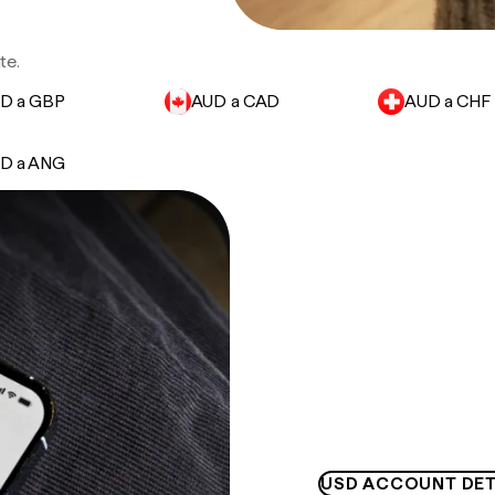
te.
D a GBP
AUD a CAD
AUD a CHF
D a ANG
USD ACCOUNT DET