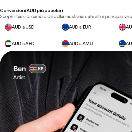
Conversioni AUD più popolari
Scopri i tassi di cambio da dollari australiani alle altre principali valu
AUD a USD
AUD a EUR
AU
AUD a AED
AUD a AMD
AU