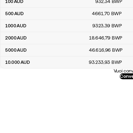
100
AUD
932
,34
BWP
500
AUD
4661
,70
BWP
1000
AUD
9323
,39
BWP
2000
AUD
18.646
,79
BWP
5000
AUD
46.616
,96
BWP
10.000
AUD
93.233
,93
BWP
Vuoi conv
Conve