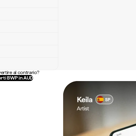
ertire al contrario?
rti BWP in AUD