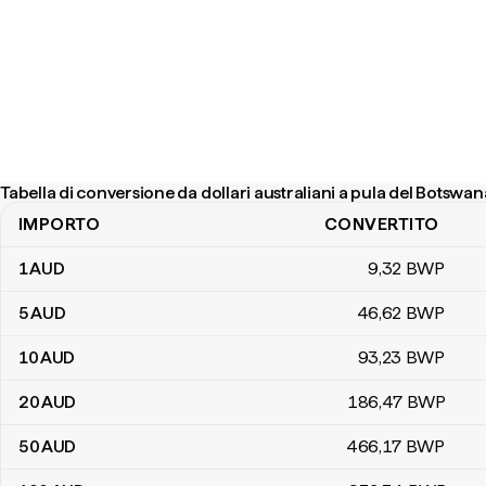
Tabella di conversione da dollari australiani a pula del Botswan
IMPORTO
CONVERTITO
Tabella di conversione da dollari australiani a pula del Botswana
1
AUD
9
,32
BWP
5
AUD
46
,62
BWP
10
AUD
93
,23
BWP
20
AUD
186
,47
BWP
50
AUD
466
,17
BWP