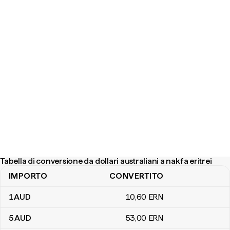
Tabella di conversione da dollari australiani a nakfa eritrei
IMPORTO
CONVERTITO
Tabella di conversione da dollari australiani a nakfa eritrei
1
AUD
10
,60
ERN
5
AUD
53
,00
ERN