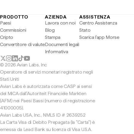
PRODOTTO
AZIENDA
ASSISTENZA
Paesi
Lavora con noi
Centro Assistenza
Commissioni
Blog
Stato
Cripto
Stampa
Scarica l'app Morse
Convertitore di valute
Documenti legali
Informativa
© 2026 Avian Labs, Inc
Operatore di servizi monetari registrato negli
Stati Uniti
Avian Labs è autorizzata come CASP ai sensi
del MiCA dall'Autoriteit Financiële Markten
(AFM) nei Paesi Bassi (numero di registrazione
41000005).
Avian Labs USA, Inc., NMLS ID # 2639252
La Carta Visa di Debito Prepagata (la "Carta") è
emessa da Lead Bank su licenza di Visa U.S.A.