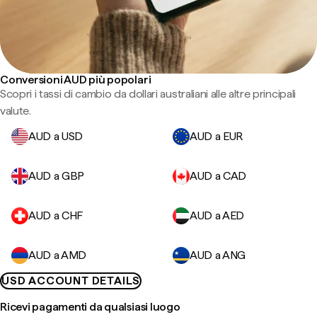
Conversioni AUD più popolari
Scopri i tassi di cambio da dollari australiani alle altre principali
valute.
AUD a USD
AUD a EUR
AUD a GBP
AUD a CAD
AUD a CHF
AUD a AED
AUD a AMD
AUD a ANG
USD ACCOUNT DETAILS
Ricevi pagamenti da qualsiasi luogo