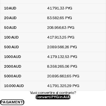
10
AUD
41.791
,33
PYG
20
AUD
83.582
,65
PYG
50
AUD
208.956
,63
PYG
100
AUD
417.913
,25
PYG
500
AUD
2.089.566
,26
PYG
1000
AUD
4.179.132
,53
PYG
2000
AUD
8.358.265
,06
PYG
5000
AUD
20.895.662
,65
PYG
10.000
AUD
41.791.325
,29
PYG
Vuoi convertire al contrario?
Converti PYG in AUD
PAGAMENTI