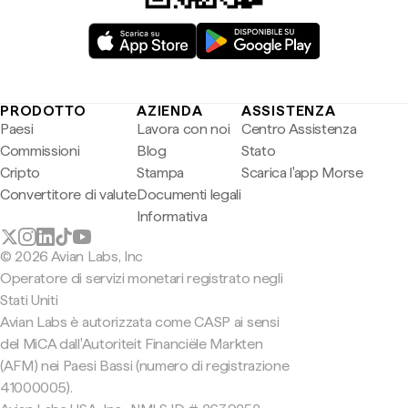
PRODOTTO
AZIENDA
ASSISTENZA
Paesi
Lavora con noi
Centro Assistenza
Commissioni
Blog
Stato
Cripto
Stampa
Scarica l'app Morse
Convertitore di valute
Documenti legali
Informativa
© 2026 Avian Labs, Inc
Operatore di servizi monetari registrato negli
Stati Uniti
Avian Labs è autorizzata come CASP ai sensi
del MiCA dall'Autoriteit Financiële Markten
(AFM) nei Paesi Bassi (numero di registrazione
41000005).