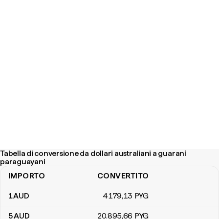
Tabella di conversione da dollari australiani a guaraní
paraguayani
IMPORTO
CONVERTITO
Tabella di conversione da dollari australiani a guaraní paraguayani
1
AUD
4179
,13
PYG
5
AUD
20.895
,66
PYG