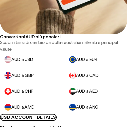
Conversioni AUD più popolari
Scopri i tassi di cambio da dollari australiani alle altre principali
valute.
AUD a USD
AUD a EUR
AUD a GBP
AUD a CAD
AUD a CHF
AUD a AED
AUD a AMD
AUD a ANG
USD ACCOUNT DETAILS