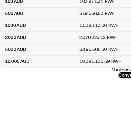
100
AUD
103.811
,31
RWF
500
AUD
519.056
,53
RWF
1000
AUD
1.038.113
,06
RWF
2000
AUD
2.076.226
,12
RWF
5000
AUD
5.190.565
,30
RWF
10.000
AUD
10.381.130
,59
RWF
Vuoi conv
Conve