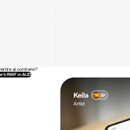
ertire al contrario?
rti RWF in AUD