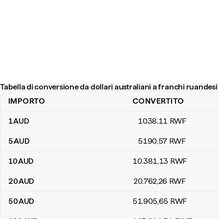
Tabella di conversione da dollari australiani a franchi ruandesi
IMPORTO
CONVERTITO
Tabella di conversione da dollari australiani a franchi ruandesi
1
AUD
1038
,11
RWF
5
AUD
5190
,57
RWF
10
AUD
10.381
,13
RWF
20
AUD
20.762
,26
RWF
50
AUD
51.905
,65
RWF