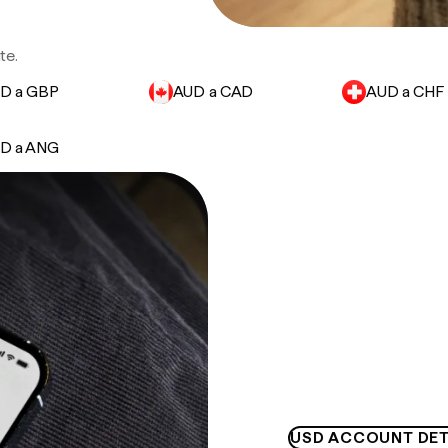
te.
D a GBP
AUD a CAD
AUD a CHF
D a ANG
USD ACCOUNT DET