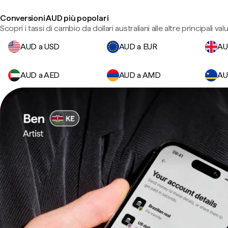
Conversioni AUD più popolari
Scopri i tassi di cambio da dollari australiani alle altre principali valu
AUD a USD
AUD a EUR
AU
AUD a AED
AUD a AMD
AU