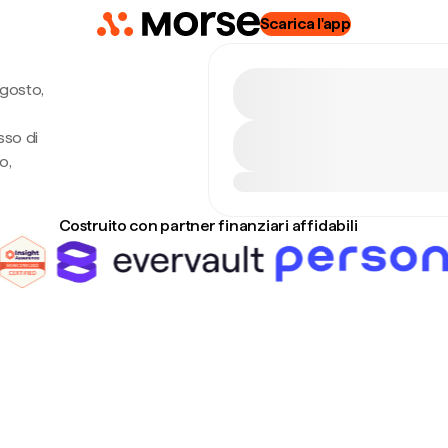
Scarica l'app
agosto,
sso di
o,
Costruito con partner finanziari affidabili