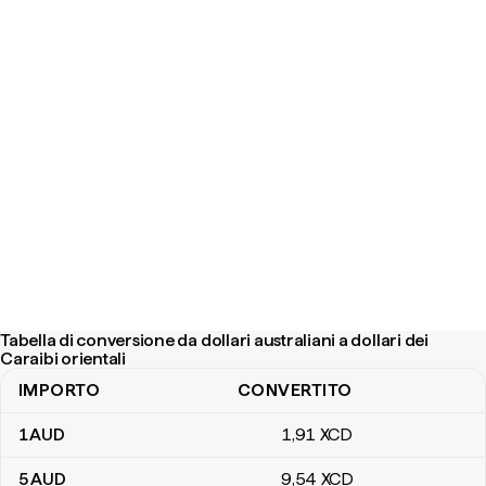
Tabella di conversione da dollari australiani a dollari dei
Caraibi orientali
IMPORTO
CONVERTITO
Tabella di conversione da dollari australiani a dollari dei Caraibi orie
1
AUD
1
,91
XCD
5
AUD
9
,54
XCD