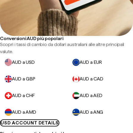
Conversioni AUD più popolari
Scopri i tassi di cambio da dollari australiani alle altre principali
valute.
AUD a USD
AUD a EUR
AUD a GBP
AUD a CAD
AUD a CHF
AUD a AED
AUD a AMD
AUD a ANG
USD ACCOUNT DETAILS