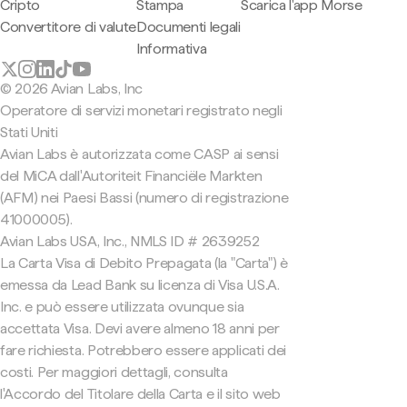
Cripto
Stampa
Scarica l'app Morse
Convertitore di valute
Documenti legali
Informativa
© 2026 Avian Labs, Inc
Operatore di servizi monetari registrato negli
Stati Uniti
Avian Labs è autorizzata come CASP ai sensi
del MiCA dall'Autoriteit Financiële Markten
(AFM) nei Paesi Bassi (numero di registrazione
41000005).
Avian Labs USA, Inc., NMLS ID # 2639252
La Carta Visa di Debito Prepagata (la "Carta") è
emessa da Lead Bank su licenza di Visa U.S.A.
Inc. e può essere utilizzata ovunque sia
accettata Visa. Devi avere almeno 18 anni per
fare richiesta. Potrebbero essere applicati dei
costi. Per maggiori dettagli, consulta
l'Accordo del Titolare della Carta e il sito web