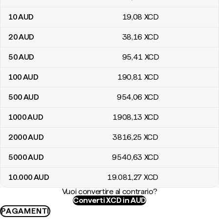
10
AUD
19
,08
XCD
20
AUD
38
,16
XCD
50
AUD
95
,41
XCD
100
AUD
190
,81
XCD
500
AUD
954
,06
XCD
1000
AUD
1908
,13
XCD
2000
AUD
3816
,25
XCD
5000
AUD
9540
,63
XCD
10.000
AUD
19.081
,27
XCD
Vuoi convertire al contrario?
Converti XCD in AUD
PAGAMENTI