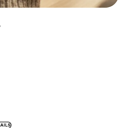
D
AILS