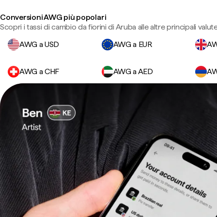
Conversioni AWG più popolari
Scopri i tassi di cambio da fiorini di Aruba alle altre principali valute
AWG a USD
AWG a EUR
AW
AWG a CHF
AWG a AED
AW