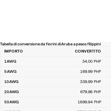
Tabella di conversione da fiorini di Aruba a pesos filippini
IMPORTO
CONVERTITO
Tabella di conversione da fiorini di Aruba a pesos filippini
1
AWG
34
,00
PHP
5
AWG
169
,99
PHP
10
AWG
339
,99
PHP
20
AWG
679
,98
PHP
50
AWG
1699
,94
PHP