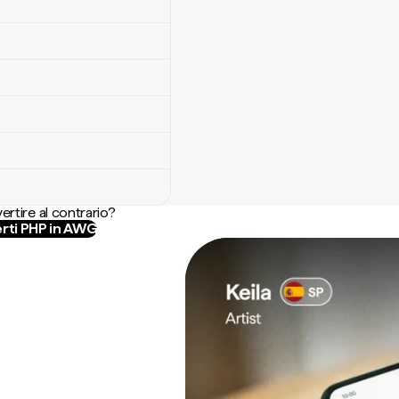
ertire al contrario?
rti PHP in AWG