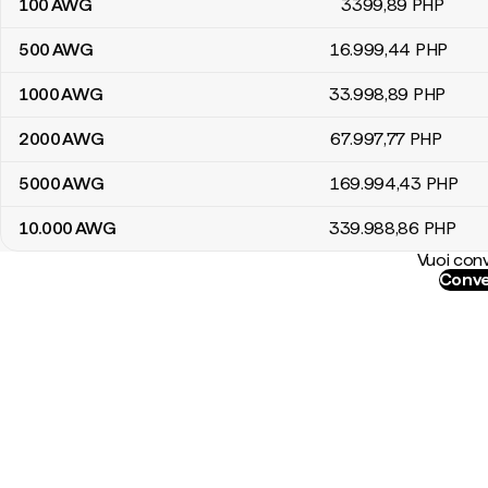
100
AWG
3399
,89
PHP
500
AWG
16.999
,44
PHP
1000
AWG
33.998
,89
PHP
2000
AWG
67.997
,77
PHP
5000
AWG
169.994
,43
PHP
10.000
AWG
339.988
,86
PHP
Vuoi conv
Conve