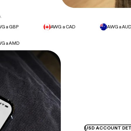
.
G a GBP
AWG a CAD
AWG a AU
G a AMD
USD ACCOUNT DET