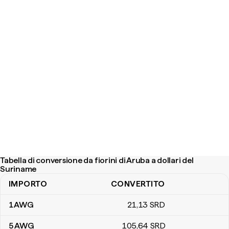
Tabella di conversione da fiorini di Aruba a dollari del
Suriname
IMPORTO
CONVERTITO
Tabella di conversione da fiorini di Aruba a dollari del Suriname
1
AWG
21
,13
SRD
5
AWG
105
,64
SRD