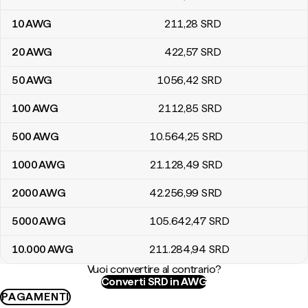
10
AWG
211
,28
SRD
20
AWG
422
,57
SRD
50
AWG
1056
,42
SRD
100
AWG
2112
,85
SRD
500
AWG
10.564
,25
SRD
1000
AWG
21.128
,49
SRD
2000
AWG
42.256
,99
SRD
5000
AWG
105.642
,47
SRD
10.000
AWG
211.284
,94
SRD
Vuoi convertire al contrario?
Converti SRD in AWG
PAGAMENTI