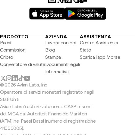
PRODOTTO
AZIENDA
ASSISTENZA
Paesi
Lavora con noi
Centro Assistenza
Commissioni
Blog
Stato
Cripto
Stampa
Scarica l'app Morse
Convertitore di valute
Documenti legali
Informativa
© 2026 Avian Labs, Inc
Operatore di servizi monetari registrato negli
Stati Uniti
Avian Labs è autorizzata come CASP ai sensi
del MiCA dall'Autoriteit Financiële Markten
(AFM) nei Paesi Bassi (numero di registrazione
41000005).