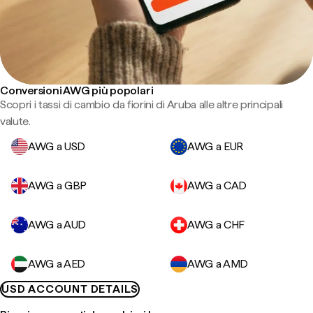
Conversioni AWG più popolari
Scopri i tassi di cambio da fiorini di Aruba alle altre principali
valute.
AWG a USD
AWG a EUR
AWG a GBP
AWG a CAD
AWG a AUD
AWG a CHF
AWG a AED
AWG a AMD
USD ACCOUNT DETAILS