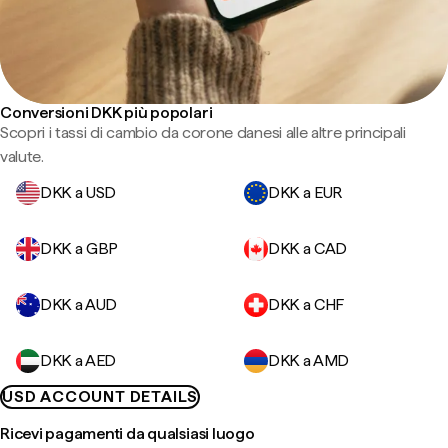
Conversioni DKK più popolari
Scopri i tassi di cambio da corone danesi alle altre principali
valute.
DKK a USD
DKK a EUR
DKK a GBP
DKK a CAD
DKK a AUD
DKK a CHF
DKK a AED
DKK a AMD
USD ACCOUNT DETAILS
Ricevi pagamenti da qualsiasi luogo