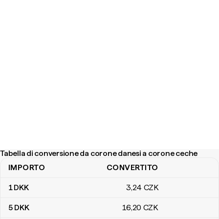
Tabella di conversione da corone danesi a corone ceche
IMPORTO
CONVERTITO
Tabella di conversione da corone danesi a corone ceche
1
DKK
3
,24
CZK
5
DKK
16
,20
CZK