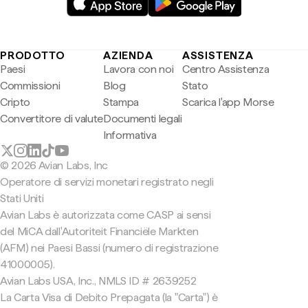
PRODOTTO
AZIENDA
ASSISTENZA
Paesi
Lavora con noi
Centro Assistenza
Commissioni
Blog
Stato
Cripto
Stampa
Scarica l'app Morse
Convertitore di valute
Documenti legali
Informativa
© 2026 Avian Labs, Inc
Operatore di servizi monetari registrato negli
Stati Uniti
Avian Labs è autorizzata come CASP ai sensi
del MiCA dall'Autoriteit Financiële Markten
(AFM) nei Paesi Bassi (numero di registrazione
41000005).
Avian Labs USA, Inc., NMLS ID # 2639252
La Carta Visa di Debito Prepagata (la "Carta") è