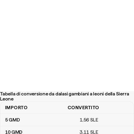
Tabella di conversione da dalasi gambiani a leoni della Sierra
Leone
IMPORTO
CONVERTITO
Tabella di conversione da dalasi gambiani a leoni della Sierra Leon
5
GMD
1
,56
SLE
10
GMD
3
,11
SLE