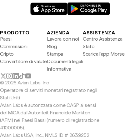
PRODOTTO
AZIENDA
ASSISTENZA
Paesi
Lavora con noi
Centro Assistenza
Commissioni
Blog
Stato
Cripto
Stampa
Scarica l'app Morse
Convertitore di valute
Documenti legali
Informativa
© 2026 Avian Labs, Inc
Operatore di servizi monetari registrato negli
Stati Uniti
Avian Labs è autorizzata come CASP ai sensi
del MiCA dall'Autoriteit Financiële Markten
(AFM) nei Paesi Bassi (numero di registrazione
41000005).
Avian Labs USA, Inc., NMLS ID # 2639252