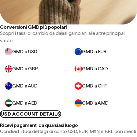
Conversioni GMD più popolari
Scopri i tassi di cambio da dalasi gambiani alle altre principali
valute.
GMD a USD
GMD a EUR
GMD a GBP
GMD a CAD
GMD a AUD
GMD a CHF
GMD a AED
GMD a AMD
USD ACCOUNT DETAILS
Ricevi pagamenti da qualsiasi luogo
Condividi i tuoi dettagli di conto USD, EUR, MXN e BRL con clienti