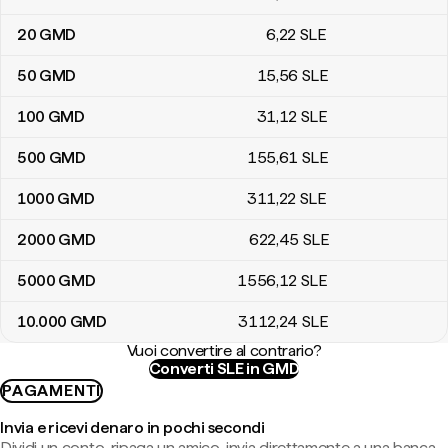
20
GMD
6
,22
SLE
50
GMD
15
,56
SLE
100
GMD
31
,12
SLE
500
GMD
155
,61
SLE
1000
GMD
311
,22
SLE
2000
GMD
622
,45
SLE
5000
GMD
1556
,12
SLE
10.000
GMD
3112
,24
SLE
Vuoi convertire al contrario?
Converti SLE in GMD
PAGAMENTI
Invia e ricevi denaro in pochi secondi
Dividi un conto, ripaga un amico, invia direttamente a una banca