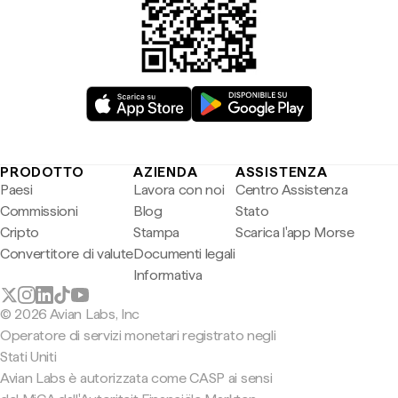
PRODOTTO
AZIENDA
ASSISTENZA
Paesi
Lavora con noi
Centro Assistenza
Commissioni
Blog
Stato
Cripto
Stampa
Scarica l'app Morse
Convertitore di valute
Documenti legali
Informativa
© 2026 Avian Labs, Inc
Operatore di servizi monetari registrato negli
Stati Uniti
Avian Labs è autorizzata come CASP ai sensi