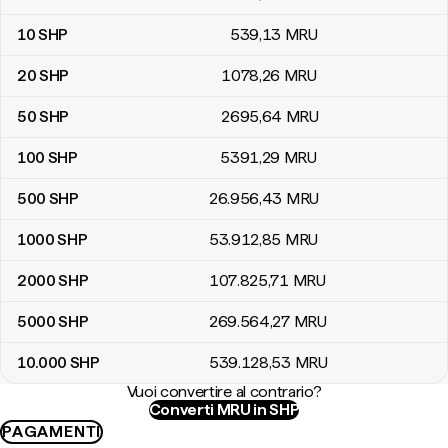
10
SHP
539
,13
MRU
20
SHP
1078
,26
MRU
50
SHP
2695
,64
MRU
100
SHP
5391
,29
MRU
500
SHP
26.956
,43
MRU
1000
SHP
53.912
,85
MRU
2000
SHP
107.825
,71
MRU
5000
SHP
269.564
,27
MRU
10.000
SHP
539.128
,53
MRU
Vuoi convertire al contrario?
Converti MRU in SHP
PAGAMENTI