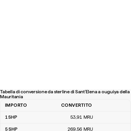
Tabella di conversione da sterline di Sant’Elena a ouguiya della
Mauritania
IMPORTO
CONVERTITO
Tabella di conversione da sterline di Sant’Elena a ouguiya della Ma
1
SHP
53
,91
MRU
5
SHP
269
,56
MRU