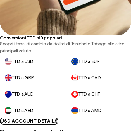
Conversioni TTD più popolari
Scopri i tassi di cambio da dollari di Trinidad e Tobago alle altre
principali valute.
TTD a USD
TTD a EUR
TTD a GBP
TTD a CAD
TTD a AUD
TTD a CHF
TTD a AED
TTD a AMD
USD ACCOUNT DETAILS