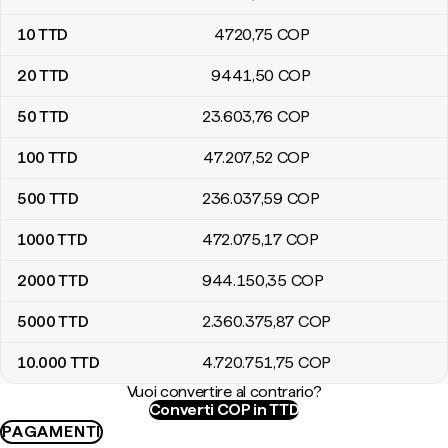
10
TTD
4720
,75
COP
20
TTD
9441
,50
COP
50
TTD
23.603
,76
COP
100
TTD
47.207
,52
COP
500
TTD
236.037
,59
COP
1000
TTD
472.075
,17
COP
2000
TTD
944.150
,35
COP
5000
TTD
2.360.375
,87
COP
10.000
TTD
4.720.751
,75
COP
Vuoi convertire al contrario?
Converti COP in TTD
PAGAMENTI