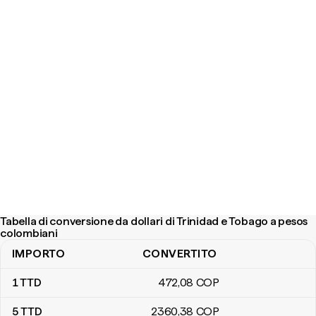
Tabella di conversione da dollari di Trinidad e Tobago a pesos
colombiani
IMPORTO
CONVERTITO
Tabella di conversione da dollari di Trinidad e Tobago a pesos co
1
TTD
472
,08
COP
5
TTD
2360
,38
COP