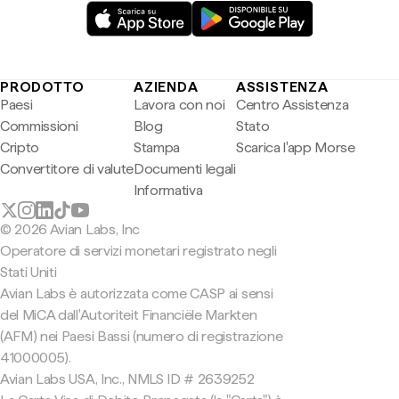
PRODOTTO
AZIENDA
ASSISTENZA
Paesi
Lavora con noi
Centro Assistenza
Commissioni
Blog
Stato
Cripto
Stampa
Scarica l'app Morse
Convertitore di valute
Documenti legali
Informativa
© 2026 Avian Labs, Inc
Operatore di servizi monetari registrato negli
Stati Uniti
Avian Labs è autorizzata come CASP ai sensi
del MiCA dall'Autoriteit Financiële Markten
(AFM) nei Paesi Bassi (numero di registrazione
41000005).
Avian Labs USA, Inc., NMLS ID # 2639252