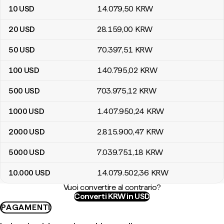
10
USD
14.079
,50
KRW
20
USD
28.159
,00
KRW
50
USD
70.397
,51
KRW
100
USD
140.795
,02
KRW
500
USD
703.975
,12
KRW
1000
USD
1.407.950
,24
KRW
2000
USD
2.815.900
,47
KRW
5000
USD
7.039.751
,18
KRW
10.000
USD
14.079.502
,36
KRW
Vuoi convertire al contrario?
Converti KRW in USD
PAGAMENTI