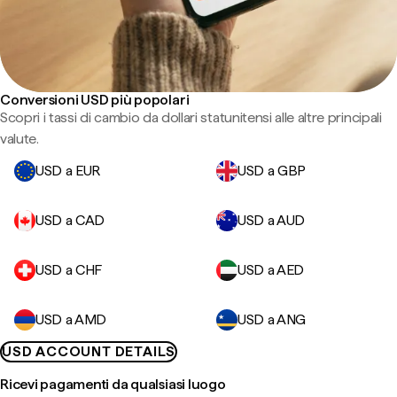
Conversioni USD più popolari
Scopri i tassi di cambio da dollari statunitensi alle altre principali
valute.
USD a EUR
USD a GBP
USD a CAD
USD a AUD
USD a CHF
USD a AED
USD a AMD
USD a ANG
USD ACCOUNT DETAILS
Ricevi pagamenti da qualsiasi luogo