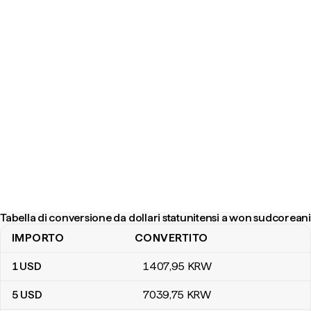
Tabella di conversione da dollari statunitensi a won sudcoreani
IMPORTO
CONVERTITO
Tabella di conversione da dollari statunitensi a won sudcoreani
1
USD
1407
,95
KRW
5
USD
7039
,75
KRW