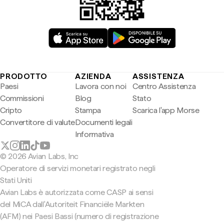
PRODOTTO
AZIENDA
ASSISTENZA
Paesi
Lavora con noi
Centro Assistenza
Commissioni
Blog
Stato
Cripto
Stampa
Scarica l'app Morse
Convertitore di valute
Documenti legali
Informativa
© 2026 Avian Labs, Inc
Operatore di servizi monetari registrato negli
Stati Uniti
Avian Labs è autorizzata come CASP ai sensi
del MiCA dall'Autoriteit Financiële Markten
(AFM) nei Paesi Bassi (numero di registrazione