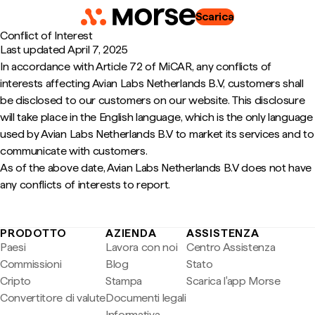
Scarica
Conflict of Interest
Last updated
April 7, 2025
In accordance with Article 72 of MiCAR, any conflicts of
interests affecting Avian Labs Netherlands B.V, customers shall
be disclosed to our customers on our website. This disclosure
will take place in the English language, which is the only language
used by Avian Labs Netherlands B.V to market its services and to
communicate with customers.
As of the above date, Avian Labs Netherlands B.V does not have
any conflicts of interests to report.
PRODOTTO
AZIENDA
ASSISTENZA
Paesi
Lavora con noi
Centro Assistenza
Commissioni
Blog
Stato
Cripto
Stampa
Scarica l'app Morse
Convertitore di valute
Documenti legali
Informativa