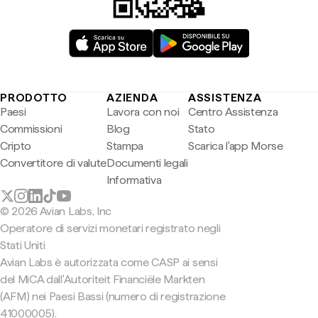
PRODOTTO
AZIENDA
ASSISTENZA
Paesi
Lavora con noi
Centro Assistenza
Commissioni
Blog
Stato
Cripto
Stampa
Scarica l'app Morse
Convertitore di valute
Documenti legali
Informativa
© 2026 Avian Labs, Inc
Operatore di servizi monetari registrato negli
Stati Uniti
Avian Labs è autorizzata come CASP ai sensi
del MiCA dall'Autoriteit Financiële Markten
(AFM) nei Paesi Bassi (numero di registrazione
41000005).