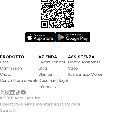
PRODOTTO
AZIENDA
ASSISTENZA
Paesi
Lavora con noi
Centro Assistenza
Commissioni
Blog
Stato
Cripto
Stampa
Scarica l'app Morse
Convertitore di valute
Documenti legali
Informativa
© 2026 Avian Labs, Inc
Operatore di servizi monetari registrato negli
Stati Uniti