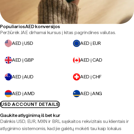
Populiarios AED konversijos
Peržiūrėk JAE dirhamai kursus į kitas pagrindines valiutas.
AED į USD
AED į EUR
AED į GBP
AED į CAD
AED į AUD
AED į CHF
AED į AMD
AED į ANG
USD ACCOUNT DETAILS
Gaukite atlyginimą iš bet kur
Dalinkis USD, EUR, MXN ir BRL sąskaitos rekvizitais su klientais ir
atlyginimo sistemomis, kad jie galėtų mokėti tau kaip lokalus