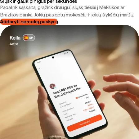
Siųsk ir gauk pinigus per sekundes
Padalink sąskaitą, grąžink draugui, siųsk tiesiai į Meksikos ar
Brazilijos banką. Jokių paslėptų mokesčių ir jokių šlykščių maržų.
Atidaryti nemoką paskyrą