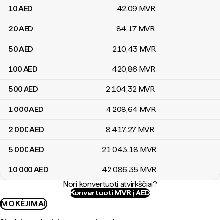
10
AED
42
,09
MVR
20
AED
84
,17
MVR
50
AED
210
,43
MVR
100
AED
420
,86
MVR
500
AED
2 104
,32
MVR
1 000
AED
4 208
,64
MVR
2 000
AED
8 417
,27
MVR
5 000
AED
21 043
,18
MVR
10 000
AED
42 086
,35
MVR
Nori konvertuoti atvirkščiai?
Konvertuoti MVR į AED
MOKĖJIMAI