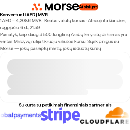
Atsisiųsti
Konvertuoti AED į MVR
1 AED ≈ 4,2086 MVR · Realus valiutų kursas
·
Atnaujinta šiandien,
rugpjūčio 6 d., 21:39
Pamatyk, kaip daug 3 500 Jungtinių Arabų Emyratų dirhamas yra
vertas Maldyvų rufija tikruoju valiutos kursu. Siųsk pinigus su
Morse — jokių paslėptų maržų, jokių išduotų kursų.
Sukurta su patikimais finansiniais partneriais