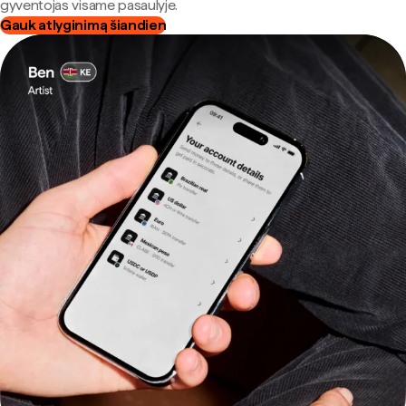
gyventojas visame pasaulyje.
Gauk atlyginimą šiandien