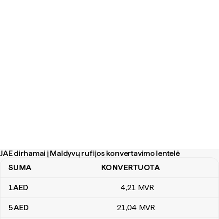
JAE dirhamai į Maldyvų rufijos konvertavimo lentelė
SUMA
KONVERTUOTA
JAE dirhamai į Maldyvų rufijos konvertavimo lentelė
1
AED
4
,21
MVR
5
AED
21
,04
MVR