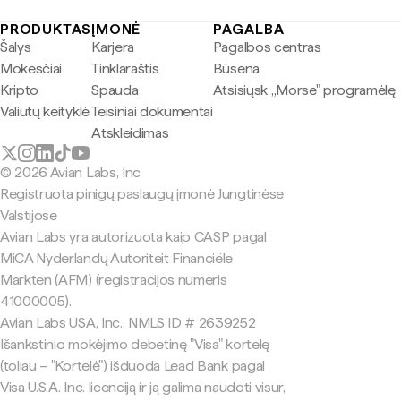
PRODUKTAS
ĮMONĖ
PAGALBA
Šalys
Karjera
Pagalbos centras
Mokesčiai
Tinklaraštis
Būsena
Kripto
Spauda
Atsisiųsk „Morse" programėlę
Valiutų keityklė
Teisiniai dokumentai
Atskleidimas
© 2026 Avian Labs, Inc
Registruota pinigų paslaugų įmonė Jungtinėse
Valstijose
Avian Labs yra autorizuota kaip CASP pagal
MiCA Nyderlandų Autoriteit Financiële
Markten (AFM) (registracijos numeris
41000005).
Avian Labs USA, Inc., NMLS ID # 2639252
Išankstinio mokėjimo debetinę "Visa" kortelę
(toliau – "Kortelė") išduoda Lead Bank pagal
Visa U.S.A. Inc. licenciją ir ją galima naudoti visur,