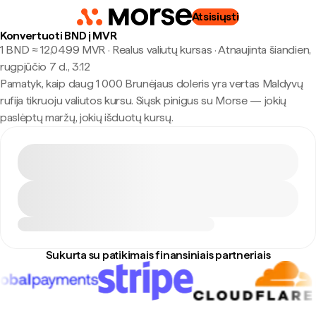
Atsisiųsti
Konvertuoti BND į MVR
1 BND ≈ 12,0499 MVR · Realus valiutų kursas
·
Atnaujinta šiandien,
rugpjūčio 7 d., 3:12
Pamatyk, kaip daug 1 000 Brunėjaus doleris yra vertas Maldyvų
rufija tikruoju valiutos kursu. Siųsk pinigus su Morse — jokių
paslėptų maržų, jokių išduotų kursų.
Sukurta su patikimais finansiniais partneriais