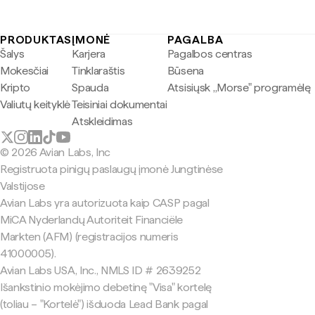
PRODUKTAS
ĮMONĖ
PAGALBA
Šalys
Karjera
Pagalbos centras
Mokesčiai
Tinklaraštis
Būsena
Kripto
Spauda
Atsisiųsk „Morse" programėlę
Valiutų keityklė
Teisiniai dokumentai
Atskleidimas
© 2026 Avian Labs, Inc
Registruota pinigų paslaugų įmonė Jungtinėse
Valstijose
Avian Labs yra autorizuota kaip CASP pagal
MiCA Nyderlandų Autoriteit Financiële
Markten (AFM) (registracijos numeris
41000005).
Avian Labs USA, Inc., NMLS ID # 2639252
Išankstinio mokėjimo debetinę "Visa" kortelę
(toliau – "Kortelė") išduoda Lead Bank pagal