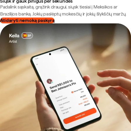
Siųsk ir gauk pinigus per sekundes
Padalink sąskaitą, grąžink draugui, siųsk tiesiai į Meksikos ar
Brazilijos banką. Jokių paslėptų mokesčių ir jokių šlykščių maržų.
Atidaryti nemoką paskyrą