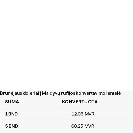
Brunėjaus doleriai į Maldyvų rufijos konvertavimo lentelė
SUMA
KONVERTUOTA
Brunėjaus doleriai į Maldyvų rufijos konvertavimo lentelė
1
BND
12
,05
MVR
5
BND
60
,25
MVR