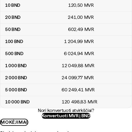
10
BND
120
,50
MVR
20
BND
241
,00
MVR
50
BND
602
,49
MVR
100
BND
1 204
,99
MVR
500
BND
6 024
,94
MVR
1 000
BND
12 049
,88
MVR
2 000
BND
24 099
,77
MVR
5 000
BND
60 249
,41
MVR
10 000
BND
120 498
,83
MVR
Nori konvertuoti atvirkščiai?
Konvertuoti MVR į BND
MOKĖJIMAI