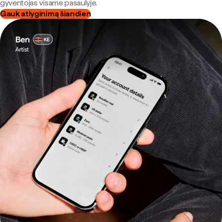
gyventojas visame pasaulyje.
Gauk atlyginimą šiandien