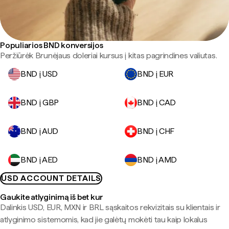
Populiarios BND konversijos
Peržiūrėk Brunėjaus doleriai kursus į kitas pagrindines valiutas.
BND į USD
BND į EUR
BND į GBP
BND į CAD
BND į AUD
BND į CHF
BND į AED
BND į AMD
USD ACCOUNT DETAILS
Gaukite atlyginimą iš bet kur
Dalinkis USD, EUR, MXN ir BRL sąskaitos rekvizitais su klientais ir
atlyginimo sistemomis, kad jie galėtų mokėti tau kaip lokalus