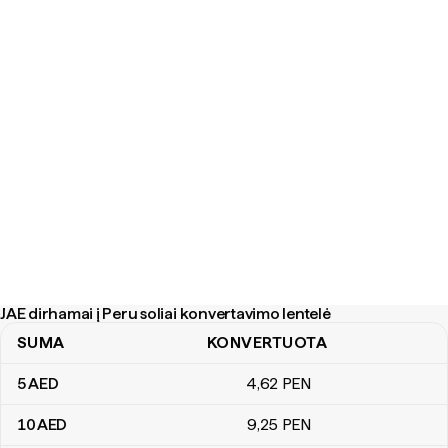
JAE dirhamai į Peru soliai konvertavimo lentelė
SUMA
KONVERTUOTA
JAE dirhamai į Peru soliai konvertavimo lentelė
5
AED
4
,62
PEN
10
AED
9
,25
PEN