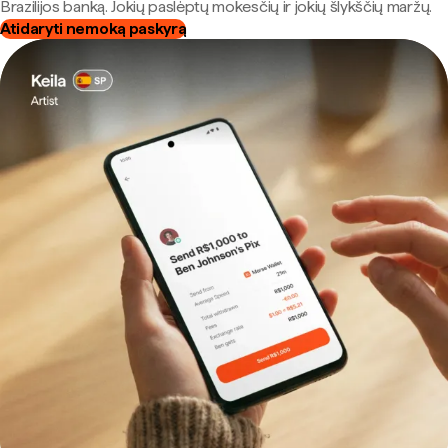
Brazilijos banką. Jokių paslėptų mokesčių ir jokių šlykščių maržų.
Atidaryti nemoką paskyrą