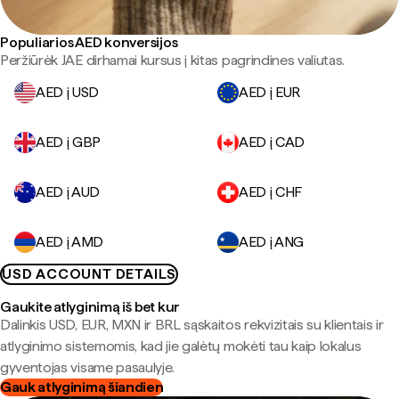
Populiarios AED konversijos
Peržiūrėk JAE dirhamai kursus į kitas pagrindines valiutas.
AED į USD
AED į EUR
AED į GBP
AED į CAD
AED į AUD
AED į CHF
AED į AMD
AED į ANG
USD ACCOUNT DETAILS
Gaukite atlyginimą iš bet kur
Dalinkis USD, EUR, MXN ir BRL sąskaitos rekvizitais su klientais ir
atlyginimo sistemomis, kad jie galėtų mokėti tau kaip lokalus
gyventojas visame pasaulyje.
Gauk atlyginimą šiandien