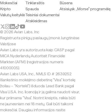
Mokesčiai
Tinklaraštis
Būsena
Kripto
Spauda
Atsisiųsk „Morse" programėlę
Valiutų keityklė
Teisiniai dokumentai
Atskleidimas
© 2026 Avian Labs, Inc
Registruota pinigų paslaugų įmonė Jungtinėse
Valstijose
Avian Labs yra autorizuota kaip CASP pagal
MiCA Nyderlandų Autoriteit Financiële
Markten (AFM) (registracijos numeris
41000005).
Avian Labs USA, Inc., NMLS ID # 2639252
Išankstinio mokėjimo debetinę "Visa" kortelę
(toliau – "Kortelė") išduoda Lead Bank pagal
Visa U.S.A. Inc. licenciją ir ją galima naudoti visur,
kur priimama "Visa". Norint kreiptis, reikia būti
ne jaunesniam nei 18 metų. Gali būti taikomi
mokesčiai. Daugiau informacijos rasite