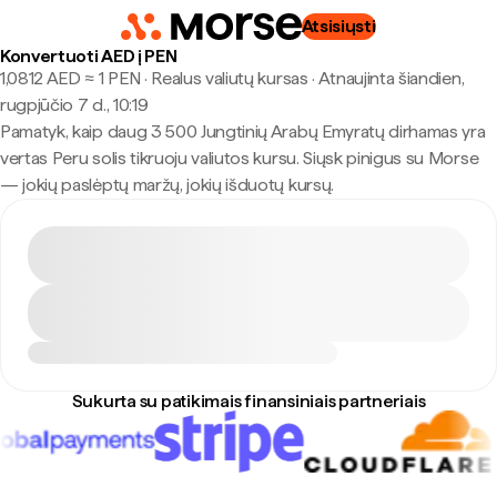
Atsisiųsti
Konvertuoti AED į PEN
1,0812 AED ≈ 1 PEN · Realus valiutų kursas
·
Atnaujinta šiandien,
rugpjūčio 7 d., 10:19
Pamatyk, kaip daug 3 500 Jungtinių Arabų Emyratų dirhamas yra
vertas Peru solis tikruoju valiutos kursu. Siųsk pinigus su Morse
— jokių paslėptų maržų, jokių išduotų kursų.
Sukurta su patikimais finansiniais partneriais