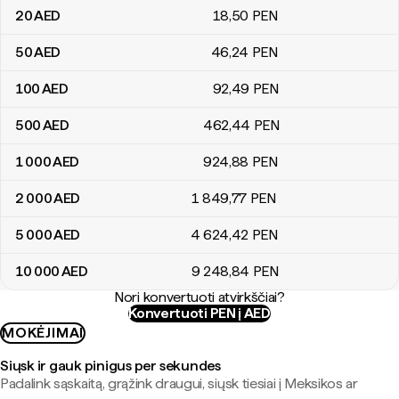
20
AED
18
,50
PEN
50
AED
46
,24
PEN
100
AED
92
,49
PEN
500
AED
462
,44
PEN
1 000
AED
924
,88
PEN
2 000
AED
1 849
,77
PEN
5 000
AED
4 624
,42
PEN
10 000
AED
9 248
,84
PEN
Nori konvertuoti atvirkščiai?
Konvertuoti PEN į AED
MOKĖJIMAI
Siųsk ir gauk pinigus per sekundes
Padalink sąskaitą, grąžink draugui, siųsk tiesiai į Meksikos ar