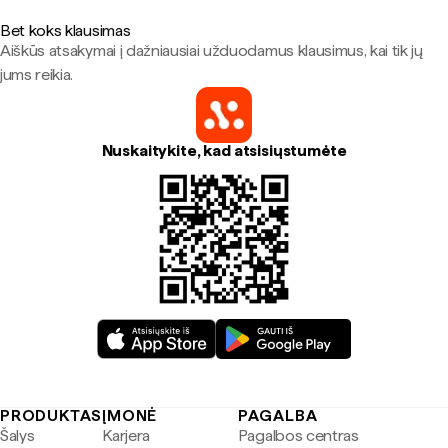
Bet koks klausimas
Aiškūs atsakymai į dažniausiai užduodamus klausimus, kai tik jų
jums reikia.
Nuskaitykite, kad atsisiųstumėte
PRODUKTAS
ĮMONĖ
PAGALBA
Šalys
Karjera
Pagalbos centras