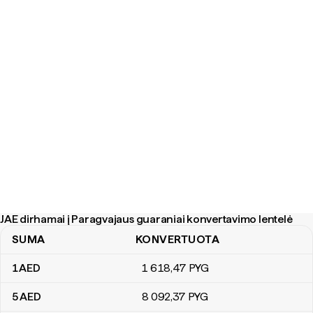
JAE dirhamai į Paragvajaus guaraniai konvertavimo lentelė
SUMA
KONVERTUOTA
JAE dirhamai į Paragvajaus guaraniai konvertavimo lentelė
1
AED
1 618
,47
PYG
5
AED
8 092
,37
PYG