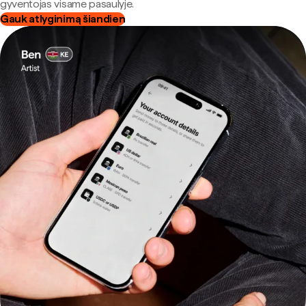
gyventojas visame pasaulyje.
Gauk atlyginimą šiandien