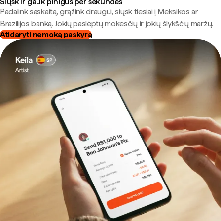
Siųsk ir gauk pinigus per sekundes
Padalink sąskaitą, grąžink draugui, siųsk tiesiai į Meksikos ar
Brazilijos banką. Jokių paslėptų mokesčių ir jokių šlykščių maržų.
Atidaryti nemoką paskyrą