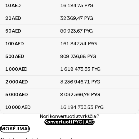
10
AED
16 184
,73
PYG
20
AED
32 369
,47
PYG
50
AED
80 923
,67
PYG
100
AED
161 847
,34
PYG
500
AED
809 236
,68
PYG
1 000
AED
1 618 473
,35
PYG
2 000
AED
3 236 946
,71
PYG
5 000
AED
8 092 366
,76
PYG
10 000
AED
16 184 733
,53
PYG
Nori konvertuoti atvirkščiai?
Konvertuoti PYG į AED
MOKĖJIMAI