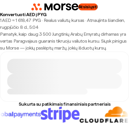
Atsisiųsti
Konvertuoti AED į PYG
1 AED ≈ 1 618,47 PYG · Realus valiutų kursas
·
Atnaujinta šiandien,
rugpjūčio 8 d., 5:04
Pamatyk, kaip daug 3 500 Jungtinių Arabų Emyratų dirhamas yra
vertas Paragvajaus guaranis tikruoju valiutos kursu. Siųsk pinigus
su Morse — jokių paslėptų maržų, jokių išduotų kursų.
Sukurta su patikimais finansiniais partneriais