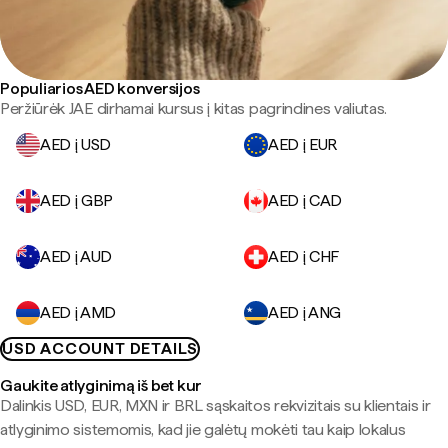
Populiarios AED konversijos
Peržiūrėk JAE dirhamai kursus į kitas pagrindines valiutas.
AED į USD
AED į EUR
AED į GBP
AED į CAD
AED į AUD
AED į CHF
AED į AMD
AED į ANG
USD ACCOUNT DETAILS
Gaukite atlyginimą iš bet kur
Dalinkis USD, EUR, MXN ir BRL sąskaitos rekvizitais su klientais ir
atlyginimo sistemomis, kad jie galėtų mokėti tau kaip lokalus