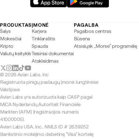
PRODUKTAS
ĮMONĖ
PAGALBA
Šalys
Karjera
Pagalbos centras
Mokesčiai
Tinklaraštis
Būsena
Kripto
Spauda
Atsisiųsk „Morse" programėlę
Valiutų keityklė
Teisiniai dokumentai
Atskleidimas
© 2026 Avian Labs, Inc
Registruota pinigų paslaugų įmonė Jungtinėse
Valstijose
Avian Labs yra autorizuota kaip CASP pagal
MiCA Nyderlandų Autoriteit Financiële
Markten (AFM) (registracijos numeris
41000005).
Avian Labs USA, Inc., NMLS ID # 2639252
Išankstinio mokėjimo debetinę "Visa" kortelę