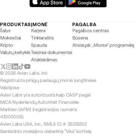
PRODUKTAS
ĮMONĖ
PAGALBA
Šalys
Karjera
Pagalbos centras
Mokesčiai
Tinklaraštis
Būsena
Kripto
Spauda
Atsisiųsk „Morse" programėlę
Valiutų keityklė
Teisiniai dokumentai
Atskleidimas
© 2026 Avian Labs, Inc
Registruota pinigų paslaugų įmonė Jungtinėse
Valstijose
Avian Labs yra autorizuota kaip CASP pagal
MiCA Nyderlandų Autoriteit Financiële
Markten (AFM) (registracijos numeris
41000005).
Avian Labs USA, Inc., NMLS ID # 2639252
Išankstinio mokėjimo debetinę "Visa" kortelę