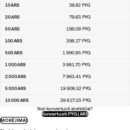
10
ARS
39
,82
PYG
20
ARS
79
,63
PYG
50
ARS
199
,09
PYG
100
ARS
398
,17
PYG
500
ARS
1 990
,85
PYG
1 000
ARS
3 981
,70
PYG
2 000
ARS
7 963
,41
PYG
5 000
ARS
19 908
,52
PYG
10 000
ARS
39 817
,03
PYG
Nori konvertuoti atvirkščiai?
Konvertuoti PYG į ARS
MOKĖJIMAI