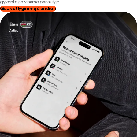
gyventojas visame pasaulyje.
Gauk atlyginimą šiandien