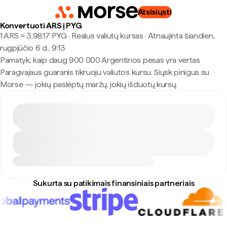
Atsisiųsti
Konvertuoti ARS į PYG
1 ARS ≈ 3,9817 PYG · Realus valiutų kursas
·
Atnaujinta šiandien,
rugpjūčio 6 d., 9:13
Pamatyk, kaip daug 900 000 Argentinos pesas yra vertas
Paragvajaus guaranis tikruoju valiutos kursu. Siųsk pinigus su
Morse — jokių paslėptų maržų, jokių išduotų kursų.
Sukurta su patikimais finansiniais partneriais