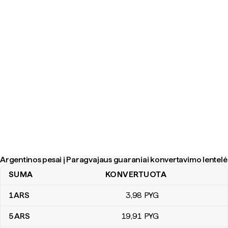
Argentinos pesai į Paragvajaus guaraniai konvertavimo lentelė
SUMA
KONVERTUOTA
Argentinos pesai į Paragvajaus guaraniai konvertavimo lentelė
1
ARS
3
,98
PYG
5
ARS
19
,91
PYG