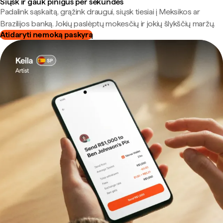
Siųsk ir gauk pinigus per sekundes
Padalink sąskaitą, grąžink draugui, siųsk tiesiai į Meksikos ar
Brazilijos banką. Jokių paslėptų mokesčių ir jokių šlykščių maržų.
Atidaryti nemoką paskyrą