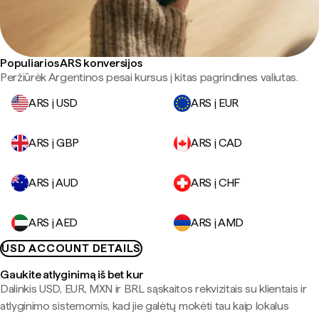
Populiarios ARS konversijos
Peržiūrėk Argentinos pesai kursus į kitas pagrindines valiutas.
ARS į USD
ARS į EUR
ARS į GBP
ARS į CAD
ARS į AUD
ARS į CHF
ARS į AED
ARS į AMD
USD ACCOUNT DETAILS
Gaukite atlyginimą iš bet kur
Dalinkis USD, EUR, MXN ir BRL sąskaitos rekvizitais su klientais ir
atlyginimo sistemomis, kad jie galėtų mokėti tau kaip lokalus