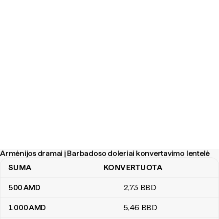
Armėnijos dramai į Barbadoso doleriai konvertavimo lentelė
SUMA
KONVERTUOTA
Armėnijos dramai į Barbadoso doleriai konvertavimo lentelė
500
AMD
2
,73
BBD
1 000
AMD
5
,46
BBD