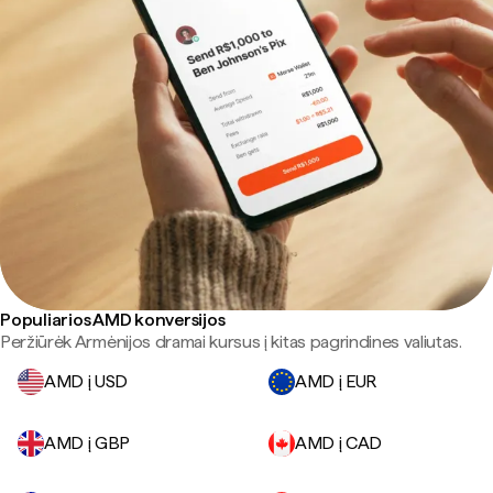
Populiarios AMD konversijos
Peržiūrėk Armėnijos dramai kursus į kitas pagrindines valiutas.
AMD į USD
AMD į EUR
AMD į GBP
AMD į CAD