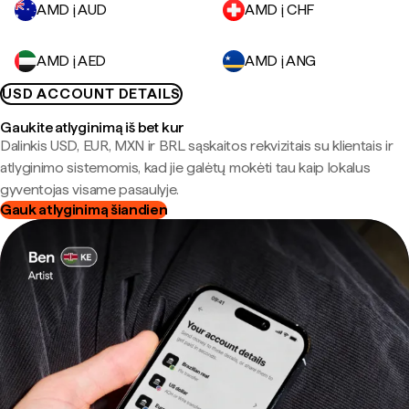
AMD į AUD
AMD į CHF
AMD į AED
AMD į ANG
USD ACCOUNT DETAILS
Gaukite atlyginimą iš bet kur
Dalinkis USD, EUR, MXN ir BRL sąskaitos rekvizitais su klientais ir
atlyginimo sistemomis, kad jie galėtų mokėti tau kaip lokalus
gyventojas visame pasaulyje.
Gauk atlyginimą šiandien