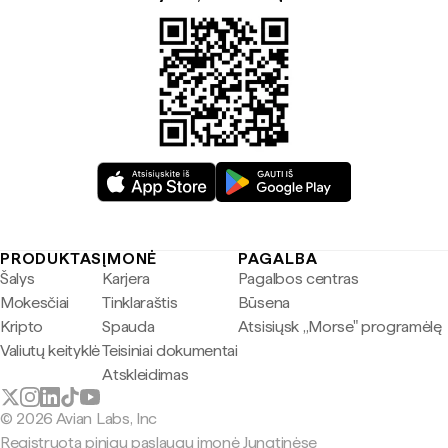
PRODUKTAS
ĮMONĖ
PAGALBA
Šalys
Karjera
Pagalbos centras
Mokesčiai
Tinklaraštis
Būsena
Kripto
Spauda
Atsisiųsk „Morse" programėlę
Valiutų keityklė
Teisiniai dokumentai
Atskleidimas
© 2026 Avian Labs, Inc
Registruota pinigų paslaugų įmonė Jungtinėse