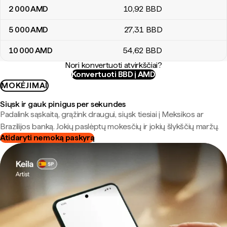
2 000
AMD
10
,92
BBD
5 000
AMD
27
,31
BBD
10 000
AMD
54
,62
BBD
Nori konvertuoti atvirkščiai?
Konvertuoti BBD į AMD
MOKĖJIMAI
Siųsk ir gauk pinigus per sekundes
Padalink sąskaitą, grąžink draugui, siųsk tiesiai į Meksikos ar
Brazilijos banką. Jokių paslėptų mokesčių ir jokių šlykščių maržų.
Atidaryti nemoką paskyrą