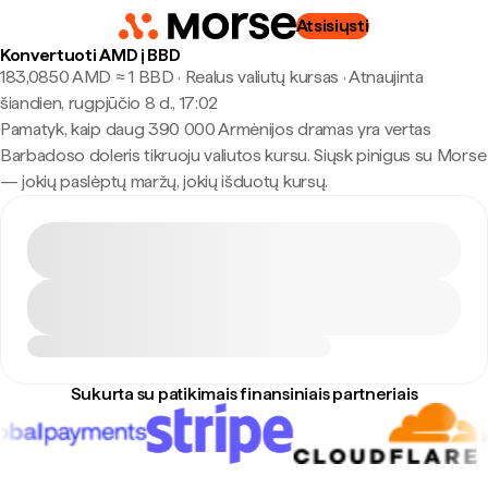
Atsisiųsti
Konvertuoti AMD į BBD
183,0850 AMD ≈ 1 BBD · Realus valiutų kursas
·
Atnaujinta
šiandien, rugpjūčio 8 d., 17:02
Pamatyk, kaip daug 390 000 Armėnijos dramas yra vertas
Barbadoso doleris tikruoju valiutos kursu. Siųsk pinigus su Morse
— jokių paslėptų maržų, jokių išduotų kursų.
Sukurta su patikimais finansiniais partneriais