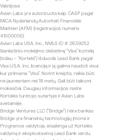
Valstijose
Avian Labs yra autorizuota kaip CASP pagal
MiCA Nyderlandų Autoriteit Financiële
Markten (AFM) (registracijos numeris
41000005).
Avian Labs USA, Inc., NMLS ID # 2639252
Išankstinio mokėjimo debetinę "Visa" kortelę
(toliau – "Kortelė") išduoda Lead Bank pagal
Visa U.S.A. Inc. licenciją ir ją galima naudoti visur,
kur priimama "Visa". Norint kreiptis, reikia būti
ne jaunesniam nei 18 metų. Gali būti taikomi
mokesčiai. Daugiau informacijos rasite
Kortelės turėtojo sutartyje ir Avian Labs
svetainėje.
Bridge Ventures LLC ("Bridge") nėra bankas.
Bridge yra finansinių technologijų įmonė ir
Programos valdytoja, atsakinga už Kortelės
valdymą ir eksploatavimą Lead Bank vardu.