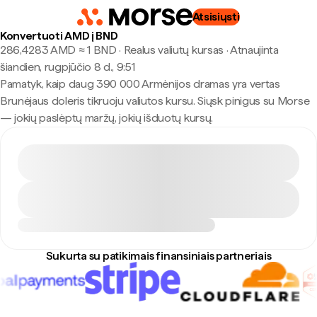
Atsisiųsti
Konvertuoti AMD į BND
286,4283 AMD ≈ 1 BND · Realus valiutų kursas
·
Atnaujinta
šiandien, rugpjūčio 8 d., 9:51
Pamatyk, kaip daug 390 000 Armėnijos dramas yra vertas
Brunėjaus doleris tikruoju valiutos kursu. Siųsk pinigus su Morse
— jokių paslėptų maržų, jokių išduotų kursų.
Sukurta su patikimais finansiniais partneriais