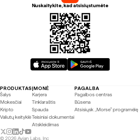
Nuskaitykite, kad atsisiųstumėte
PRODUKTAS
ĮMONĖ
PAGALBA
Šalys
Karjera
Pagalbos centras
Mokesčiai
Tinklaraštis
Būsena
Kripto
Spauda
Atsisiųsk „Morse" programėlę
Valiutų keityklė
Teisiniai dokumentai
Atskleidimas
© 2026 Avian Labs, Inc