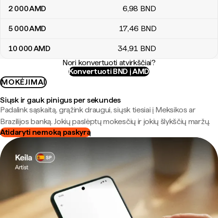
2 000
AMD
6
,98
BND
5 000
AMD
17
,46
BND
10 000
AMD
34
,91
BND
Nori konvertuoti atvirkščiai?
Konvertuoti BND į AMD
MOKĖJIMAI
Siųsk ir gauk pinigus per sekundes
Padalink sąskaitą, grąžink draugui, siųsk tiesiai į Meksikos ar
Brazilijos banką. Jokių paslėptų mokesčių ir jokių šlykščių maržų.
Atidaryti nemoką paskyrą