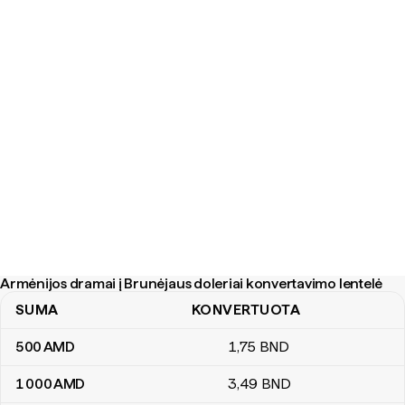
Armėnijos dramai į Brunėjaus doleriai konvertavimo lentelė
SUMA
KONVERTUOTA
Armėnijos dramai į Brunėjaus doleriai konvertavimo lentelė
500
AMD
1
,75
BND
1 000
AMD
3
,49
BND