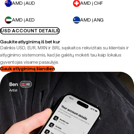
AMD į AUD
AMD į CHF
AMD į AED
AMD į ANG
USD ACCOUNT DETAILS
Gaukite atlyginimą iš bet kur
Dalinkis USD, EUR, MXN ir BRL sąskaitos rekvizitais su klientais ir
atlyginimo sistemomis, kad jie galėtų mokėti tau kaip lokalus
gyventojas visame pasaulyje.
Gauk atlyginimą šiandien