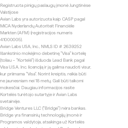
Registruota pinigų paslaugų įmonė Jungtinėse
Valstijose
Avian Labs yra autorizuota kaip CASP pagal
MiCA Nyderlandų Autoriteit Financiële
Markten (AFM) (registracijos numeris
41000005).
Avian Labs USA, Inc., NMLS ID # 2639252
Išankstinio mokėjimo debetinę "Visa" kortelę
(toliau – "Kortelė") išduoda Lead Bank pagal
Visa U.S.A. Inc. licenciją ir ją galima naudoti visur,
kur priimama "Visa". Norint kreiptis, reikia būti
ne jaunesniam nei 18 metų. Gali būti taikomi
mokesčiai. Daugiau informacijos rasite
Kortelės turėtojo sutartyje ir Avian Labs
svetainėje.
Bridge Ventures LLC ("Bridge") nėra bankas.
Bridge yra finansinių technologijų įmonė ir
Programos valdytoja, atsakinga už Kortelės