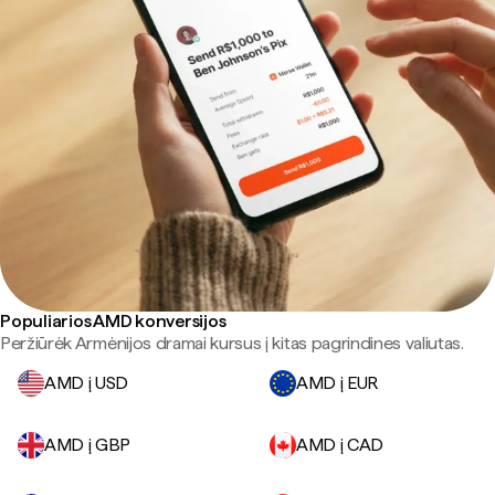
Populiarios AMD konversijos
Peržiūrėk Armėnijos dramai kursus į kitas pagrindines valiutas.
AMD į USD
AMD į EUR
AMD į GBP
AMD į CAD