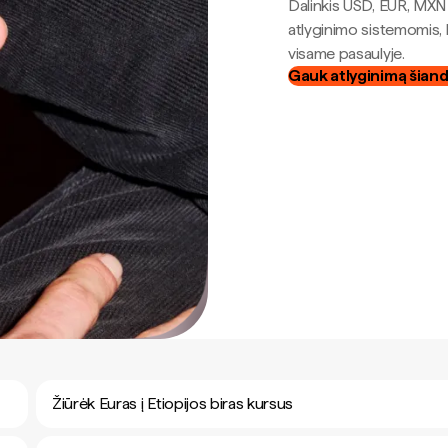
Dalinkis USD, EUR, MXN i
atlyginimo sistemomis, 
visame pasaulyje.
Gauk atlyginimą šian
Žiūrėk Euras į Etiopijos biras kursus