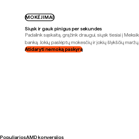
MOKĖJIMAI
Siųsk ir gauk pinigus per sekundes
Padalink sąskaitą, grąžink draugui, siųsk tiesiai į Meksik
banką. Jokių paslėptų mokesčių ir jokių šlykščių maržų
Atidaryti nemoką paskyrą
Populiarios AMD konversijos