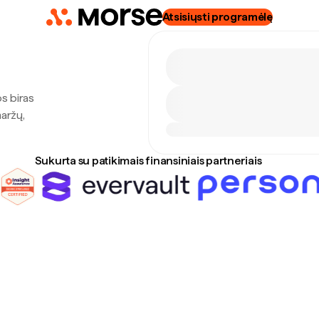
Atsisiųsti programėlę
s biras
maržų,
Sukurta su patikimais finansiniais partneriais