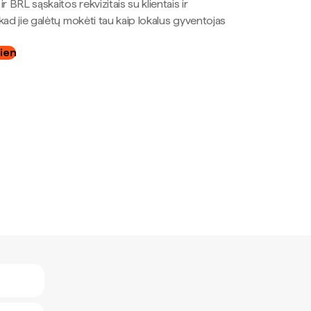
r BRL sąskaitos rekvizitais su klientais ir
kad jie galėtų mokėti tau kaip lokalus gyventojas
dien