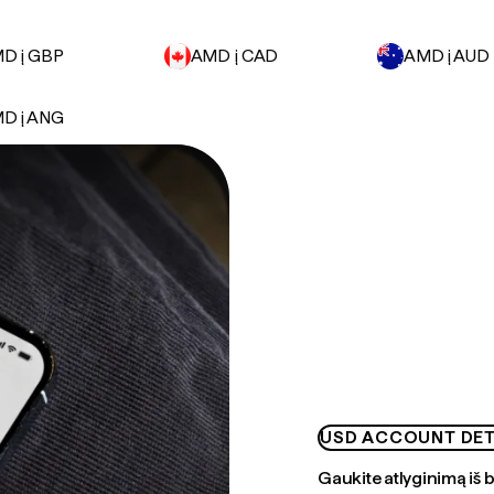
D į GBP
AMD į CAD
AMD į AUD
D į ANG
USD ACCOUNT DET
Gaukite atlyginimą iš 