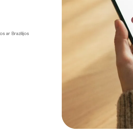
os ar Brazilijos
.