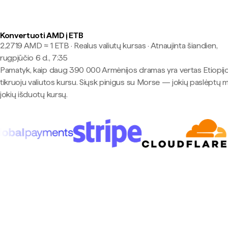
Konvertuoti AMD į ETB
2,2719 AMD ≈ 1 ETB · Realus valiutų kursas
·
Atnaujinta šiandien,
rugpjūčio 6 d., 7:35
Pamatyk, kaip daug 390 000 Armėnijos dramas yra vertas Etiopijo
tikruoju valiutos kursu. Siųsk pinigus su Morse — jokių paslėptų 
jokių išduotų kursų.