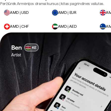
Peržiūrėk Armėnijos dramai kursus į kitas pagrindines valiutas.
AMD į USD
AMD į EUR
AM
AMD į CHF
AMD į AED
AM