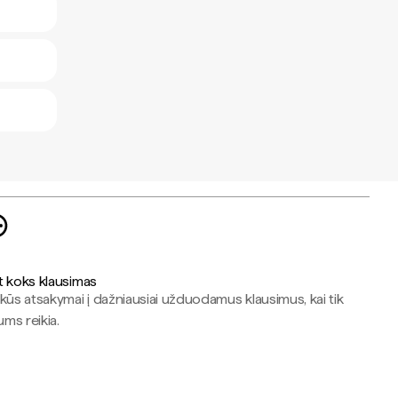
t koks klausimas
kūs atsakymai į dažniausiai užduodamus klausimus, kai tik
jums reikia.