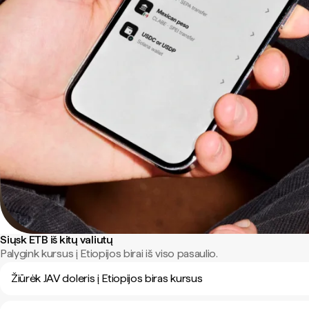
Siųsk ETB iš kitų valiutų
Palygink kursus į Etiopijos birai iš viso pasaulio.
Žiūrėk JAV doleris į Etiopijos biras kursus