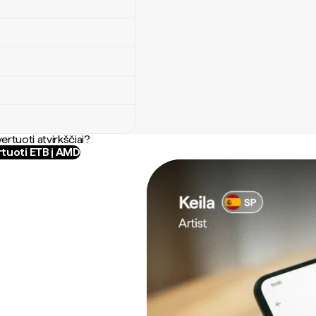
ertuoti atvirkščiai?
tuoti ETB į AMD