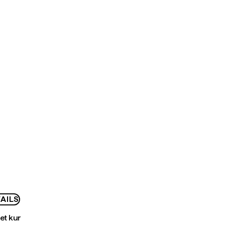
AILS
bet kur