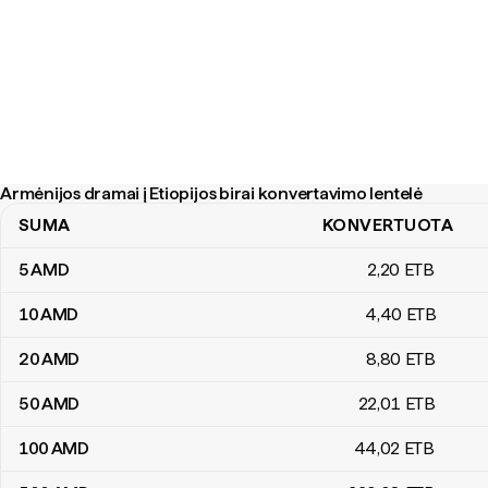
Armėnijos dramai į Etiopijos birai konvertavimo lentelė
SUMA
KONVERTUOTA
Armėnijos dramai į Etiopijos birai konvertavimo lentelė
5
AMD
2
,20
ETB
10
AMD
4
,40
ETB
20
AMD
8
,80
ETB
50
AMD
22
,01
ETB
100
AMD
44
,02
ETB