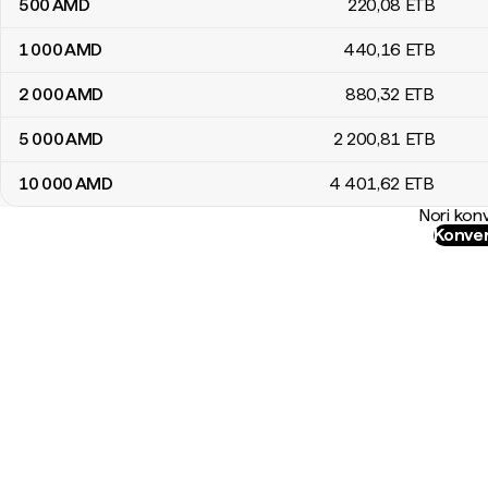
500
AMD
220
,08
ETB
1 000
AMD
440
,16
ETB
2 000
AMD
880
,32
ETB
5 000
AMD
2 200
,81
ETB
10 000
AMD
4 401
,62
ETB
Nori konv
Konver