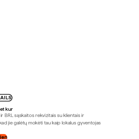
AILS
bet kur
r BRL sąskaitos rekvizitais su klientais ir
kad jie galėtų mokėti tau kaip lokalus gyventojas
dien