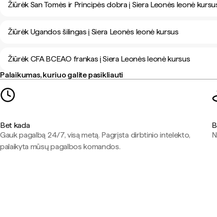
Žiūrėk San Tomės ir Principės dobra į Siera Leonės leonė kursu
Žiūrėk Ugandos šilingas į Siera Leonės leonė kursus
Žiūrėk CFA BCEAO frankas į Siera Leonės leonė kursus
Palaikumas, kuriuo galite pasikliauti
Bet kada
B
Gauk pagalbą 24/7, visą metą. Pagrįsta dirbtinio intelekto,
N
palaikyta mūsų pagalbos komandos.