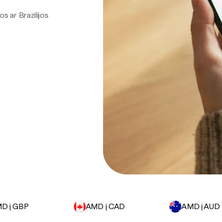
os ar Brazilijos
.
D į GBP
AMD į CAD
AMD į AUD