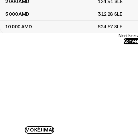
2 000
AMD
124
,91
SLE
5 000
AMD
312
,28
SLE
10 000
AMD
624
,57
SLE
Nori konv
Konver
MOKĖJIMAI