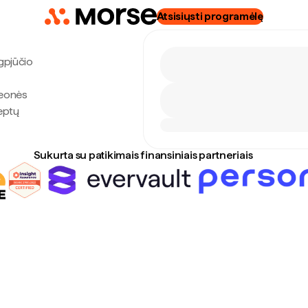
Atsisiųsti programėlę
ugpjūčio
Leonės
lėptų
Sukurta su patikimais finansiniais partneriais