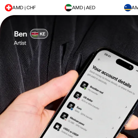
AMD į CHF
AMD į AED
AM