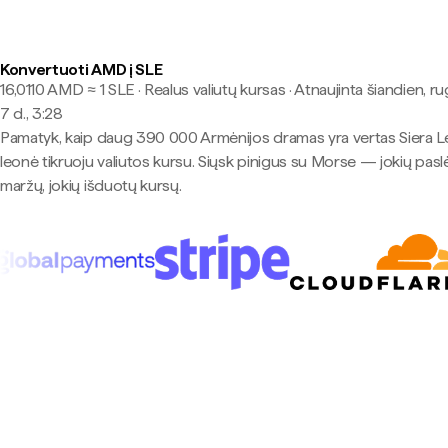
Konvertuoti AMD į SLE
16,0110 AMD ≈ 1 SLE · Realus valiutų kursas
·
Atnaujinta šiandien, r
7 d., 3:28
Pamatyk, kaip daug 390 000 Armėnijos dramas yra vertas Siera 
leonė tikruoju valiutos kursu. Siųsk pinigus su Morse — jokių pas
maržų, jokių išduotų kursų.