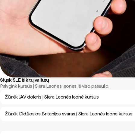
Siųsk SLE iš kitų valiutų
Palygink kursus į Siera Leonės leonės iš viso pasaulio.
Žiūrėk JAV doleris į Siera Leonės leonė kursus
Žiūrėk Didžiosios Britanijos svaras į Siera Leonės leonė kursus