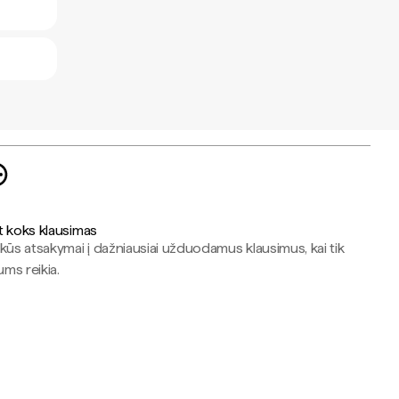
t koks klausimas
kūs atsakymai į dažniausiai užduodamus klausimus, kai tik
jums reikia.