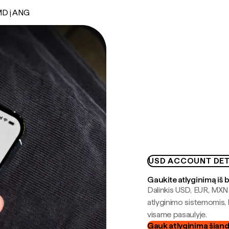
D į ANG
USD ACCOUNT DET
Gaukite atlyginimą iš 
Dalinkis USD, EUR, MXN i
atlyginimo sistemomis, 
visame pasaulyje.
Gauk atlyginimą šian