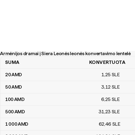
Armėnijos dramai į Siera Leonės leonės konvertavimo lentelė
SUMA
KONVERTUOTA
Armėnijos dramai į Siera Leonės leonės konvertavimo lentelė
20
AMD
1
,25
SLE
50
AMD
3
,12
SLE
100
AMD
6
,25
SLE
500
AMD
31
,23
SLE
1 000
AMD
62
,46
SLE