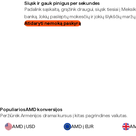
Siųsk ir gauk pinigus per sekundes
Padalink sąskaitą, grąžink draugui, siųsk tiesiai į Meksik
banką. Jokių paslėptų mokesčių ir jokių šlykščių maržų
Atidaryti nemoką paskyrą
Populiarios AMD konversijos
Peržiūrėk Armėnijos dramai kursus į kitas pagrindines valiutas.
AMD į USD
AMD į EUR
AM