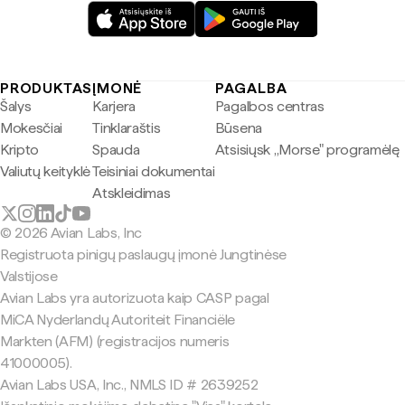
PRODUKTAS
ĮMONĖ
PAGALBA
Šalys
Karjera
Pagalbos centras
Mokesčiai
Tinklaraštis
Būsena
Kripto
Spauda
Atsisiųsk „Morse" programėlę
Valiutų keityklė
Teisiniai dokumentai
Atskleidimas
© 2026 Avian Labs, Inc
Registruota pinigų paslaugų įmonė Jungtinėse
Valstijose
Avian Labs yra autorizuota kaip CASP pagal
MiCA Nyderlandų Autoriteit Financiële
Markten (AFM) (registracijos numeris
41000005).
Avian Labs USA, Inc., NMLS ID # 2639252