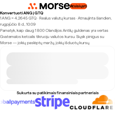
Atsisiųsti
Konvertuoti ANG į GTQ
1 ANG ≈ 4,2645 GTQ · Realus valiutų kursas
·
Atnaujinta šiandien,
rugpjūčio 8 d., 10:09
Pamatyk, kaip daug 1 800 Olandijos Antilų guldenas yra vertas
Gvatemalos ketcalis tikruoju valiutos kursu. Siųsk pinigus su
Morse — jokių paslėptų maržų, jokių išduotų kursų.
Sukurta su patikimais finansiniais partneriais