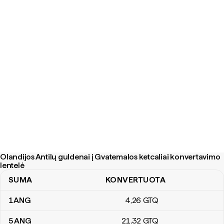
Olandijos Antilų guldenai į Gvatemalos ketcaliai konvertavimo
lentelė
SUMA
KONVERTUOTA
Olandijos Antilų guldenai į Gvatemalos ketcaliai konvertavimo lent
1
ANG
4
,26
GTQ
5
ANG
21
,32
GTQ