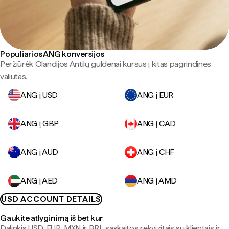
Populiarios ANG konversijos
Peržiūrėk Olandijos Antilų guldenai kursus į kitas pagrindines
valiutas.
ANG į USD
ANG į EUR
ANG į GBP
ANG į CAD
ANG į AUD
ANG į CHF
ANG į AED
ANG į AMD
USD ACCOUNT DETAILS
Gaukite atlyginimą iš bet kur
Dalinkis USD, EUR, MXN ir BRL sąskaitos rekvizitais su klientais ir