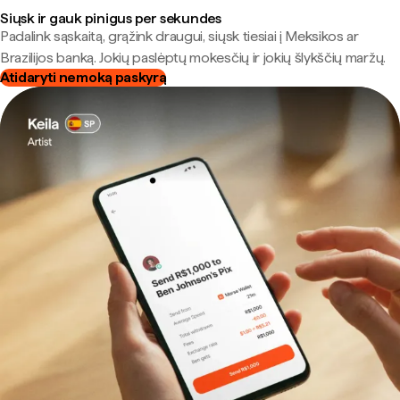
Siųsk ir gauk pinigus per sekundes
Padalink sąskaitą, grąžink draugui, siųsk tiesiai į Meksikos ar
Brazilijos banką. Jokių paslėptų mokesčių ir jokių šlykščių maržų.
Atidaryti nemoką paskyrą