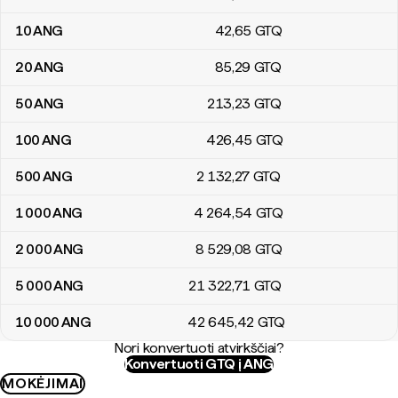
10
ANG
42
,65
GTQ
20
ANG
85
,29
GTQ
50
ANG
213
,23
GTQ
100
ANG
426
,45
GTQ
500
ANG
2 132
,27
GTQ
1 000
ANG
4 264
,54
GTQ
2 000
ANG
8 529
,08
GTQ
5 000
ANG
21 322
,71
GTQ
10 000
ANG
42 645
,42
GTQ
Nori konvertuoti atvirkščiai?
Konvertuoti GTQ į ANG
MOKĖJIMAI