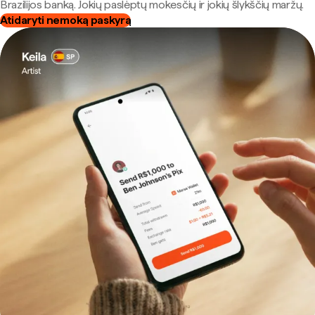
Brazilijos banką. Jokių paslėptų mokesčių ir jokių šlykščių maržų.
Atidaryti nemoką paskyrą