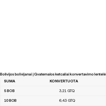
Bolivijos bolivijanai į Gvatemalos ketcaliai konvertavimo lentelė
SUMA
KONVERTUOTA
Bolivijos bolivijanai į Gvatemalos ketcaliai konvertavimo lentelė
5
BOB
3
,21
GTQ
10
BOB
6
,43
GTQ