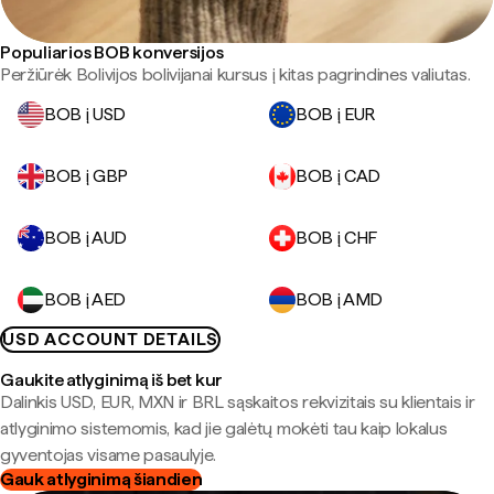
Populiarios BOB konversijos
Peržiūrėk Bolivijos bolivijanai kursus į kitas pagrindines valiutas.
BOB į USD
BOB į EUR
BOB į GBP
BOB į CAD
BOB į AUD
BOB į CHF
BOB į AED
BOB į AMD
USD ACCOUNT DETAILS
Gaukite atlyginimą iš bet kur
Dalinkis USD, EUR, MXN ir BRL sąskaitos rekvizitais su klientais ir
atlyginimo sistemomis, kad jie galėtų mokėti tau kaip lokalus
gyventojas visame pasaulyje.
Gauk atlyginimą šiandien