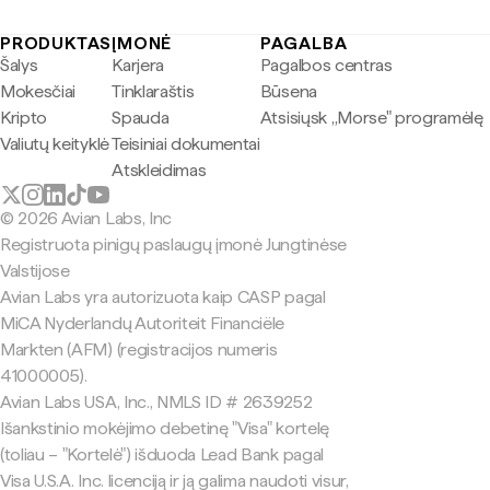
PRODUKTAS
ĮMONĖ
PAGALBA
Šalys
Karjera
Pagalbos centras
Mokesčiai
Tinklaraštis
Būsena
Kripto
Spauda
Atsisiųsk „Morse" programėlę
Valiutų keityklė
Teisiniai dokumentai
Atskleidimas
© 2026 Avian Labs, Inc
Registruota pinigų paslaugų įmonė Jungtinėse
Valstijose
Avian Labs yra autorizuota kaip CASP pagal
MiCA Nyderlandų Autoriteit Financiële
Markten (AFM) (registracijos numeris
41000005).
Avian Labs USA, Inc., NMLS ID # 2639252
Išankstinio mokėjimo debetinę "Visa" kortelę
(toliau – "Kortelė") išduoda Lead Bank pagal
Visa U.S.A. Inc. licenciją ir ją galima naudoti visur,