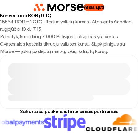
Atsisiųsti
Konvertuoti BOB į GTQ
1,5554 BOB ≈ 1 GTQ · Realus valiutų kursas
·
Atnaujinta šiandien,
rugpjūčio 10 d., 7:13
Pamatyk, kaip daug 7 000 Bolivijos bolivijanas yra vertas
Gvatemalos ketcalis tikruoju valiutos kursu. Siųsk pinigus su
Morse — jokių paslėptų maržų, jokių išduotų kursų.
Sukurta su patikimais finansiniais partneriais