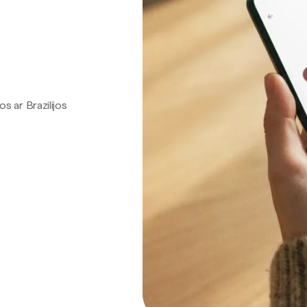
os ar Brazilijos
.