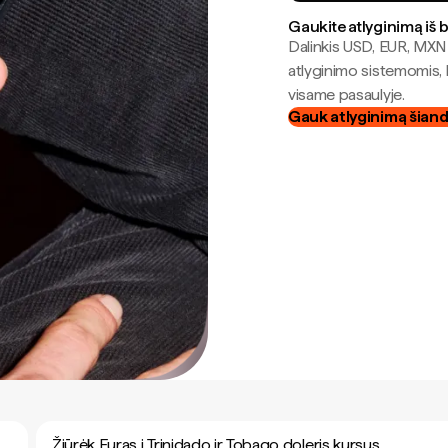
Gaukite atlyginimą iš 
Dalinkis USD, EUR, MXN i
atlyginimo sistemomis, 
visame pasaulyje.
Gauk atlyginimą šian
Žiūrėk Euras į Trinidado ir Tobago doleris kursus