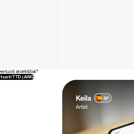
ertuoti atvirkščiai?
tuoti TTD į ANG