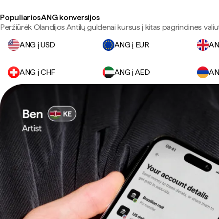
Populiarios ANG konversijos
Peržiūrėk Olandijos Antilų guldenai kursus į kitas pagrindines valiu
ANG į USD
ANG į EUR
AN
ANG į CHF
ANG į AED
AN