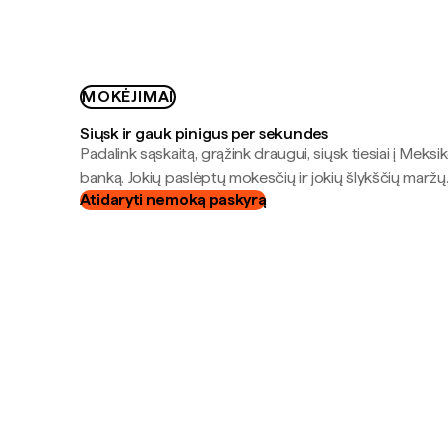
MOKĖJIMAI
Siųsk ir gauk pinigus per sekundes
Padalink sąskaitą, grąžink draugui, siųsk tiesiai į Meksik
banką. Jokių paslėptų mokesčių ir jokių šlykščių maržų
Atidaryti nemoką paskyrą