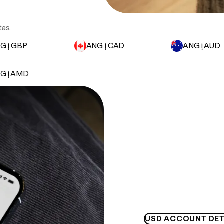
tas.
G į GBP
ANG į CAD
ANG į AUD
G į AMD
USD ACCOUNT DET