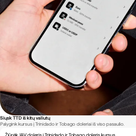
Siųsk TTD iš kitų valiutų
Palygink kursus į Trinidado ir Tobago doleriai iš viso pasaulio.
Žiūrėk JAV doleris į Trinidado ir Tobago doleris kursus