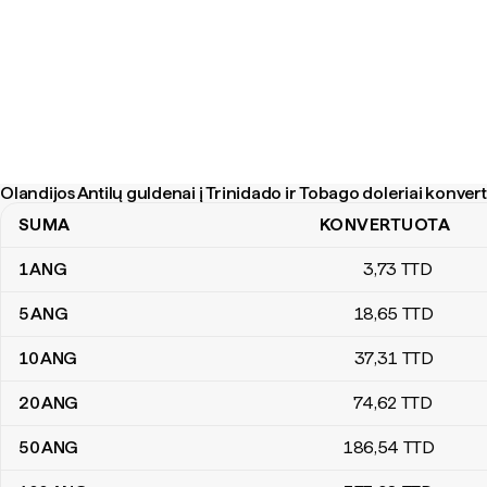
Olandijos Antilų guldenai į Trinidado ir Tobago doleriai konver
SUMA
KONVERTUOTA
Olandijos Antilų guldenai į Trinidado ir Tobago doleriai konvertavi
1
ANG
3
,73
TTD
5
ANG
18
,65
TTD
10
ANG
37
,31
TTD
20
ANG
74
,62
TTD
50
ANG
186
,54
TTD