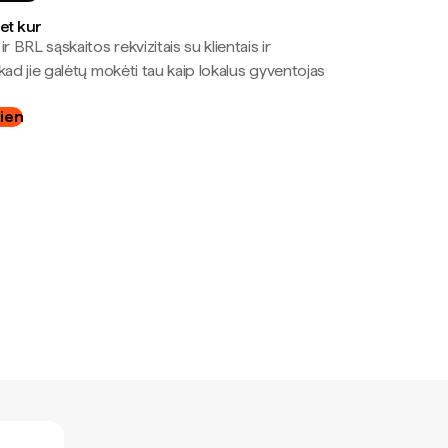
bet kur
r BRL sąskaitos rekvizitais su klientais ir
kad jie galėtų mokėti tau kaip lokalus gyventojas
dien