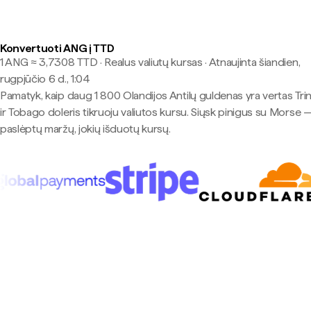
Konvertuoti ANG į TTD
1 ANG ≈ 3,7308 TTD · Realus valiutų kursas
·
Atnaujinta šiandien,
rugpjūčio 6 d., 1:04
Pamatyk, kaip daug 1 800 Olandijos Antilų guldenas yra vertas Tri
ir Tobago doleris tikruoju valiutos kursu. Siųsk pinigus su Morse 
paslėptų maržų, jokių išduotų kursų.