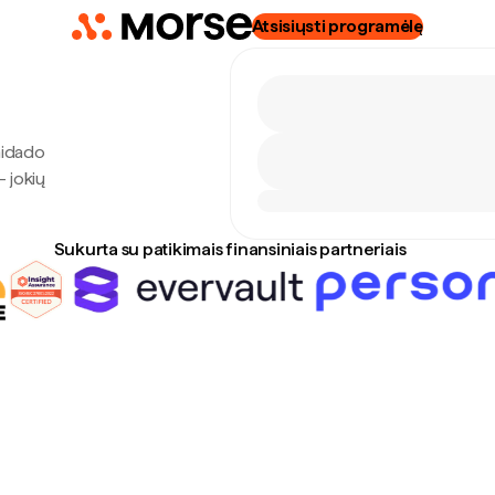
Atsisiųsti programėlę
nidado
— jokių
Sukurta su patikimais finansiniais partneriais