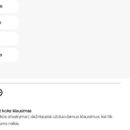
us
s
us
t koks klausimas
kūs atsakymai į dažniausiai užduodamus klausimus, kai tik
jums reikia.