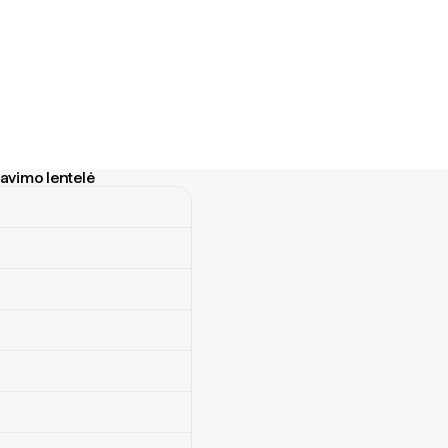
tavimo lentelė
mo lentelė