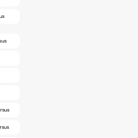
sus
rsus
ursus
ursus