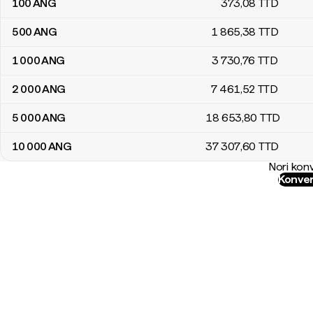
100
ANG
373
,08
TTD
500
ANG
1 865
,38
TTD
1 000
ANG
3 730
,76
TTD
2 000
ANG
7 461
,52
TTD
5 000
ANG
18 653
,80
TTD
10 000
ANG
37 307
,60
TTD
Nori konv
Konver