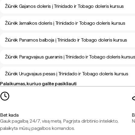
Žiūrėk Gajanos doleris į Trinidado ir Tobago doleris kursus
Žiūrėk Jamaikos doleris į Trinidado ir Tobago doleris kursus
Žiūrėk Panamos balboja į Trinidado ir Tobago doleris kursus
Žiūrėk Paragvajaus guaranis į Trinidado ir Tobago doleris kursu
Žiūrėk Urugvajaus pesas į Trinidado ir Tobago doleris kursus
Palaikumas, kuriuo galite pasikliauti
Bet kada
B
Gauk pagalbą 24/7, visą metą. Pagrįsta dirbtinio intelekto,
N
palaikyta mūsų pagalbos komandos.