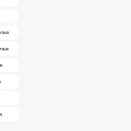
ursus
ursus
us
s
us