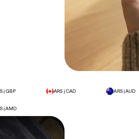
S į GBP
ARS į CAD
ARS į AUD
S į AMD