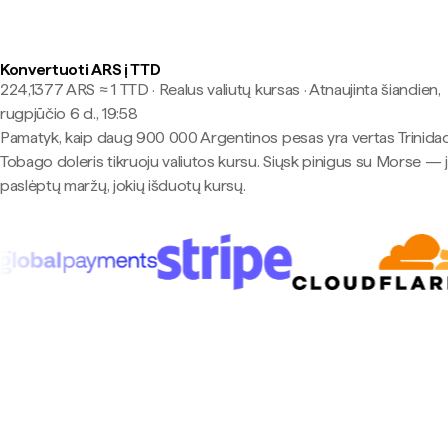
Konvertuoti ARS į TTD
224,1377 ARS ≈ 1 TTD · Realus valiutų kursas
·
Atnaujinta šiandien,
rugpjūčio 6 d., 19:58
Pamatyk, kaip daug 900 000 Argentinos pesas yra vertas Trinidad
Tobago doleris tikruoju valiutos kursu. Siųsk pinigus su Morse — 
paslėptų maržų, jokių išduotų kursų.