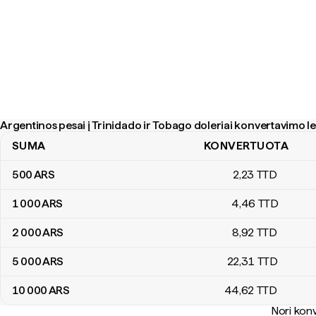
Argentinos pesai į Trinidado ir Tobago doleriai konvertavimo l
SUMA
KONVERTUOTA
Argentinos pesai į Trinidado ir Tobago doleriai konvertavimo lente
500
ARS
2
,23
TTD
1 000
ARS
4
,46
TTD
2 000
ARS
8
,92
TTD
5 000
ARS
22
,31
TTD
10 000
ARS
44
,62
TTD
Nori konv