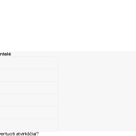
entelė
lė
ertuoti atvirkščiai?