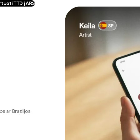
tuoti TTD į ARS
os ar Brazilijos
.