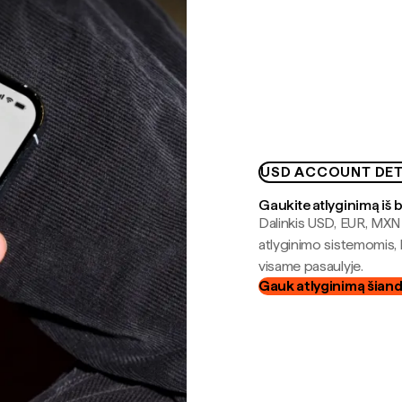
USD ACCOUNT DET
Gaukite atlyginimą iš 
Dalinkis USD, EUR, MXN i
atlyginimo sistemomis, 
visame pasaulyje.
Gauk atlyginimą šian