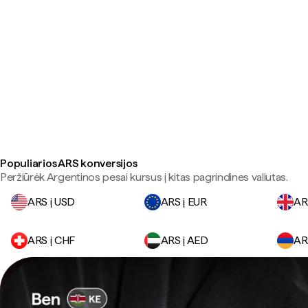
Populiarios ARS konversijos
Peržiūrėk Argentinos pesai kursus į kitas pagrindines valiutas.
ARS į USD
ARS į EUR
AR
ARS į CHF
ARS į AED
AR