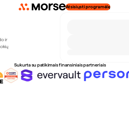
Atsisiųsti programėlę
o ir
jokių
Sukurta su patikimais finansiniais partneriais