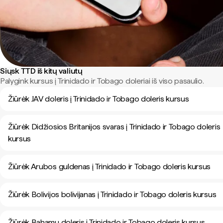
Siųsk TTD iš kitų valiutų
Palygink kursus į Trinidado ir Tobago doleriai iš viso pasaulio.
Žiūrėk JAV doleris į Trinidado ir Tobago doleris kursus
Žiūrėk Didžiosios Britanijos svaras į Trinidado ir Tobago doleris
kursus
Žiūrėk Arubos guldenas į Trinidado ir Tobago doleris kursus
Žiūrėk Bolivijos bolivijanas į Trinidado ir Tobago doleris kursus
Žiūrėk Bahamų doleris į Trinidado ir Tobago doleris kursus