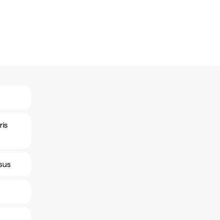
ris
rsus