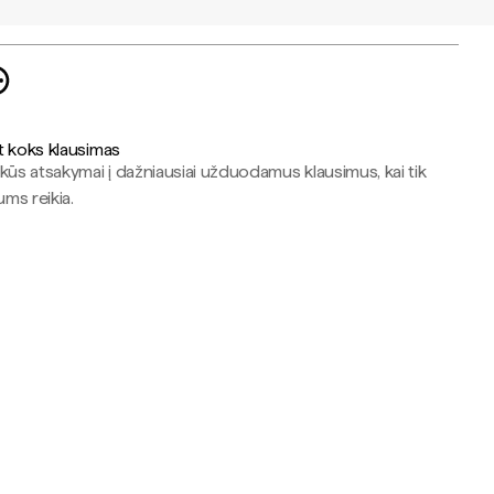
t koks klausimas
kūs atsakymai į dažniausiai užduodamus klausimus, kai tik
jums reikia.