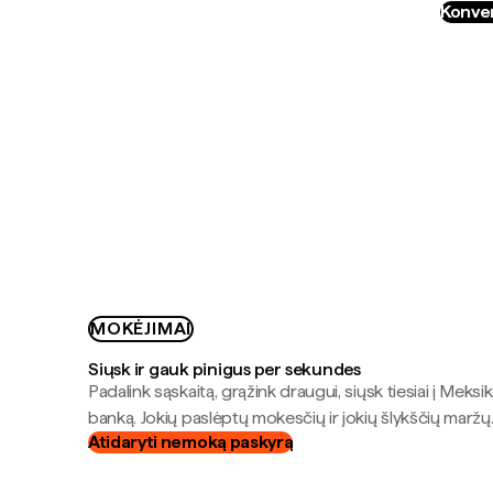
Konver
MOKĖJIMAI
Siųsk ir gauk pinigus per sekundes
Padalink sąskaitą, grąžink draugui, siųsk tiesiai į Meksik
banką. Jokių paslėptų mokesčių ir jokių šlykščių maržų
Atidaryti nemoką paskyrą