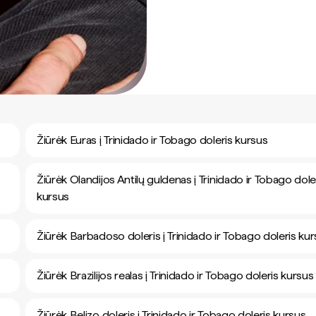
Žiūrėk Euras į Trinidado ir Tobago doleris kursus
Žiūrėk Olandijos Antilų guldenas į Trinidado ir Tobago dole
kursus
Žiūrėk Barbadoso doleris į Trinidado ir Tobago doleris ku
Žiūrėk Brazilijos realas į Trinidado ir Tobago doleris kursus
Žiūrėk Belizo doleris į Trinidado ir Tobago doleris kursus