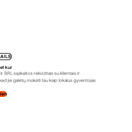
AILS
bet kur
r BRL sąskaitos rekvizitais su klientais ir
kad jie galėtų mokėti tau kaip lokalus gyventojas
dien