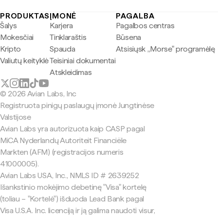
PRODUKTAS
ĮMONĖ
PAGALBA
Šalys
Karjera
Pagalbos centras
Mokesčiai
Tinklaraštis
Būsena
Kripto
Spauda
Atsisiųsk „Morse" programėlę
Valiutų keityklė
Teisiniai dokumentai
Atskleidimas
© 2026 Avian Labs, Inc
Registruota pinigų paslaugų įmonė Jungtinėse
Valstijose
Avian Labs yra autorizuota kaip CASP pagal
MiCA Nyderlandų Autoriteit Financiële
Markten (AFM) (registracijos numeris
41000005).
Avian Labs USA, Inc., NMLS ID # 2639252
Išankstinio mokėjimo debetinę "Visa" kortelę
(toliau – "Kortelė") išduoda Lead Bank pagal
Visa U.S.A. Inc. licenciją ir ją galima naudoti visur,