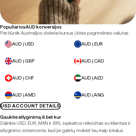
Populiarios AUD konversijos
Peržiūrėk Australijos doleriai kursus į kitas pagrindines valiutas.
AUD į USD
AUD į EUR
AUD į GBP
AUD į CAD
AUD į CHF
AUD į AED
AUD į AMD
AUD į ANG
USD ACCOUNT DETAILS
Gaukite atlyginimą iš bet kur
Dalinkis USD, EUR, MXN ir BRL sąskaitos rekvizitais su klientais ir
atlyginimo sistemomis, kad jie galėtų mokėti tau kaip lokalus