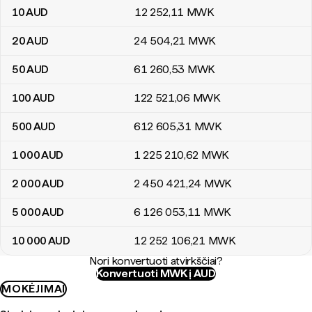
10
AUD
12 252
,11
MWK
20
AUD
24 504
,21
MWK
50
AUD
61 260
,53
MWK
100
AUD
122 521
,06
MWK
500
AUD
612 605
,31
MWK
1 000
AUD
1 225 210
,62
MWK
2 000
AUD
2 450 421
,24
MWK
5 000
AUD
6 126 053
,11
MWK
10 000
AUD
12 252 106
,21
MWK
Nori konvertuoti atvirkščiai?
Konvertuoti MWK į AUD
MOKĖJIMAI