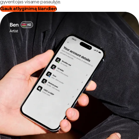
gyventojas visame pasaulyje.
Gauk atlyginimą šiandien