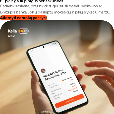
Siųsk ir gauk pinigus per sekundes
Padalink sąskaitą, grąžink draugui, siųsk tiesiai į Meksikos ar
Brazilijos banką. Jokių paslėptų mokesčių ir jokių šlykščių maržų.
Atidaryti nemoką paskyrą