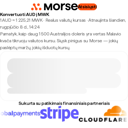
Atsisiųsti
Konvertuoti AUD į MWK
1 AUD ≈ 1 225,21 MWK · Realus valiutų kursas
·
Atnaujinta šiandien,
rugpjūčio 8 d., 14:24
Pamatyk, kaip daug 1 500 Australijos doleris yra vertas Malavio
kvača tikruoju valiutos kursu. Siųsk pinigus su Morse — jokių
paslėptų maržų, jokių išduotų kursų.
Sukurta su patikimais finansiniais partneriais