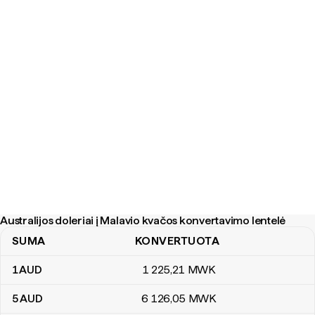
Australijos doleriai į Malavio kvačos konvertavimo lentelė
SUMA
KONVERTUOTA
Australijos doleriai į Malavio kvačos konvertavimo lentelė
1
AUD
1 225
,21
MWK
5
AUD
6 126
,05
MWK