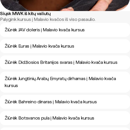
Siųsk MWK iš kitų valiutų
Palygink kursus į Malavio kvačos iš viso pasaulio.
Žiūrėk JAV doleris į Malavio kvača kursus
Žiūrėk Euras į Malavio kvača kursus
Žiūrėk Didžiosios Britanijos svaras į Malavio kvača kursus
Žiūrėk Jungtinių Arabų Emyratų dirhamas į Malavio kvača
kursus
Žiūrėk Bahreino dinaras į Malavio kvača kursus
Žiūrėk Botsvanos pula į Malavio kvača kursus