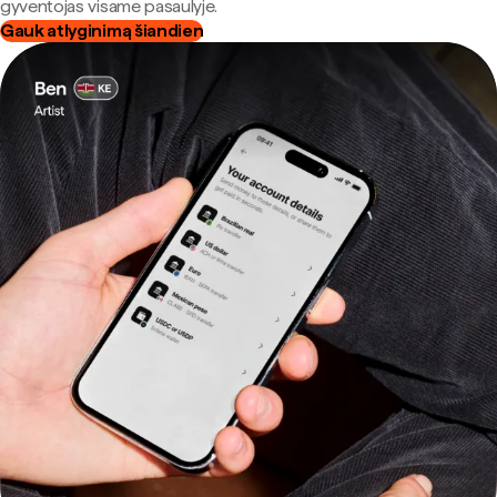
gyventojas visame pasaulyje.
Gauk atlyginimą šiandien