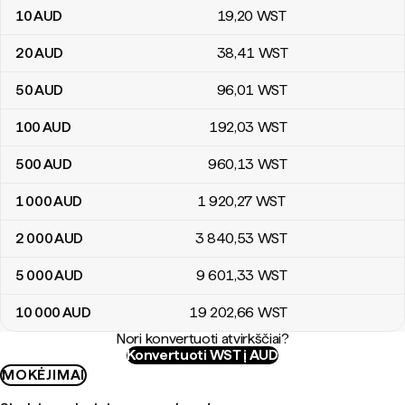
10
AUD
19
,20
WST
20
AUD
38
,41
WST
50
AUD
96
,01
WST
100
AUD
192
,03
WST
500
AUD
960
,13
WST
1 000
AUD
1 920
,27
WST
2 000
AUD
3 840
,53
WST
5 000
AUD
9 601
,33
WST
10 000
AUD
19 202
,66
WST
Nori konvertuoti atvirkščiai?
Konvertuoti WST į AUD
MOKĖJIMAI