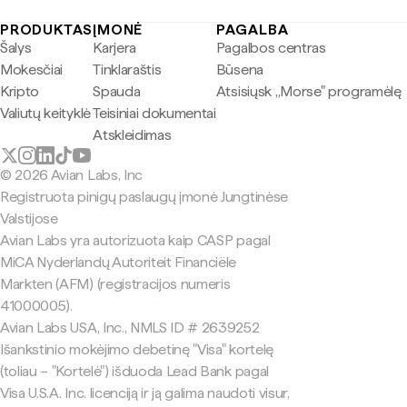
PRODUKTAS
ĮMONĖ
PAGALBA
Šalys
Karjera
Pagalbos centras
Mokesčiai
Tinklaraštis
Būsena
Kripto
Spauda
Atsisiųsk „Morse" programėlę
Valiutų keityklė
Teisiniai dokumentai
Atskleidimas
© 2026 Avian Labs, Inc
Registruota pinigų paslaugų įmonė Jungtinėse
Valstijose
Avian Labs yra autorizuota kaip CASP pagal
MiCA Nyderlandų Autoriteit Financiële
Markten (AFM) (registracijos numeris
41000005).
Avian Labs USA, Inc., NMLS ID # 2639252
Išankstinio mokėjimo debetinę "Visa" kortelę
(toliau – "Kortelė") išduoda Lead Bank pagal
Visa U.S.A. Inc. licenciją ir ją galima naudoti visur,