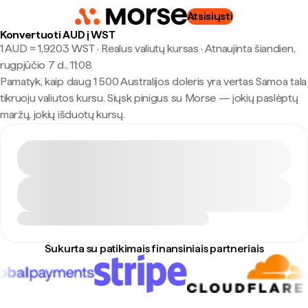
Atsisiųsti
Konvertuoti AUD į WST
1 AUD ≈ 1,9203 WST · Realus valiutų kursas
·
Atnaujinta šiandien,
rugpjūčio 7 d., 11:08
Pamatyk, kaip daug 1 500 Australijos doleris yra vertas Samoa tala
tikruoju valiutos kursu. Siųsk pinigus su Morse — jokių paslėptų
maržų, jokių išduotų kursų.
Sukurta su patikimais finansiniais partneriais