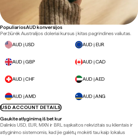
Populiarios AUD konversijos
Peržiūrėk Australijos doleriai kursus į kitas pagrindines valiutas.
AUD į USD
AUD į EUR
AUD į GBP
AUD į CAD
AUD į CHF
AUD į AED
AUD į AMD
AUD į ANG
USD ACCOUNT DETAILS
Gaukite atlyginimą iš bet kur
Dalinkis USD, EUR, MXN ir BRL sąskaitos rekvizitais su klientais ir
atlyginimo sistemomis, kad jie galėtų mokėti tau kaip lokalus