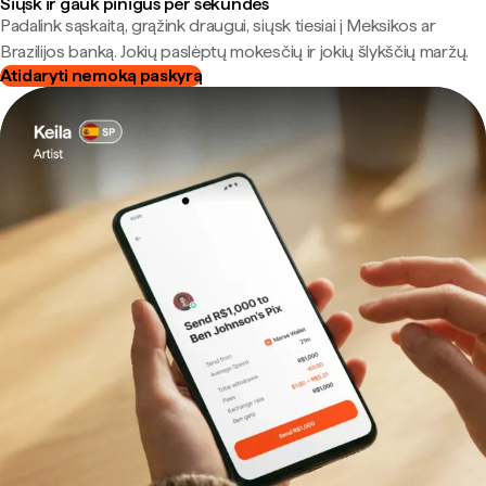
Siųsk ir gauk pinigus per sekundes
Padalink sąskaitą, grąžink draugui, siųsk tiesiai į Meksikos ar
Brazilijos banką. Jokių paslėptų mokesčių ir jokių šlykščių maržų.
Atidaryti nemoką paskyrą