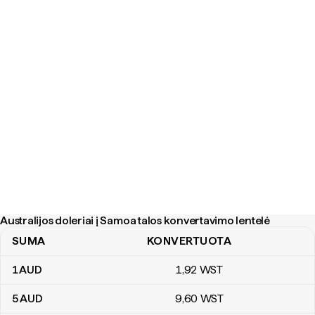
Australijos doleriai į Samoa talos konvertavimo lentelė
SUMA
KONVERTUOTA
Australijos doleriai į Samoa talos konvertavimo lentelė
1
AUD
1
,92
WST
5
AUD
9
,60
WST