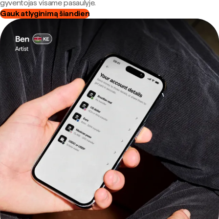
gyventojas visame pasaulyje.
Gauk atlyginimą šiandien