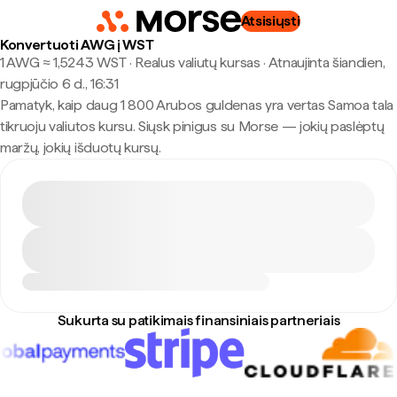
Atsisiųsti
Konvertuoti AWG į WST
1 AWG ≈ 1,5243 WST · Realus valiutų kursas
·
Atnaujinta šiandien,
rugpjūčio 6 d., 16:31
Pamatyk, kaip daug 1 800 Arubos guldenas yra vertas Samoa tala
tikruoju valiutos kursu. Siųsk pinigus su Morse — jokių paslėptų
maržų, jokių išduotų kursų.
Sukurta su patikimais finansiniais partneriais