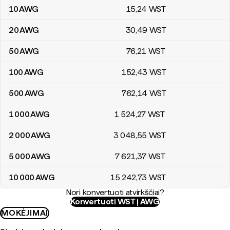
10
AWG
15
,24
WST
20
AWG
30
,49
WST
50
AWG
76
,21
WST
100
AWG
152
,43
WST
500
AWG
762
,14
WST
1 000
AWG
1 524
,27
WST
2 000
AWG
3 048
,55
WST
5 000
AWG
7 621
,37
WST
10 000
AWG
15 242
,73
WST
Nori konvertuoti atvirkščiai?
Konvertuoti WST į AWG
MOKĖJIMAI