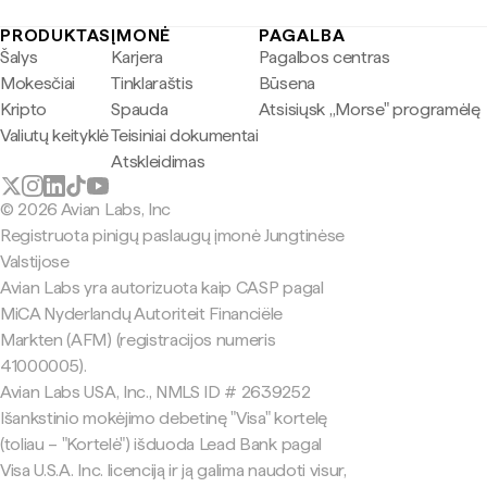
PRODUKTAS
ĮMONĖ
PAGALBA
Šalys
Karjera
Pagalbos centras
Mokesčiai
Tinklaraštis
Būsena
Kripto
Spauda
Atsisiųsk „Morse" programėlę
Valiutų keityklė
Teisiniai dokumentai
Atskleidimas
© 2026 Avian Labs, Inc
Registruota pinigų paslaugų įmonė Jungtinėse
Valstijose
Avian Labs yra autorizuota kaip CASP pagal
MiCA Nyderlandų Autoriteit Financiële
Markten (AFM) (registracijos numeris
41000005).
Avian Labs USA, Inc., NMLS ID # 2639252
Išankstinio mokėjimo debetinę "Visa" kortelę
(toliau – "Kortelė") išduoda Lead Bank pagal
Visa U.S.A. Inc. licenciją ir ją galima naudoti visur,