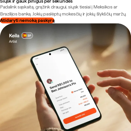
Siųsk ir gauk pinigus per sekundes
Padalink sąskaitą, grąžink draugui, siųsk tiesiai į Meksikos ar
Brazilijos banką. Jokių paslėptų mokesčių ir jokių šlykščių maržų.
Atidaryti nemoką paskyrą