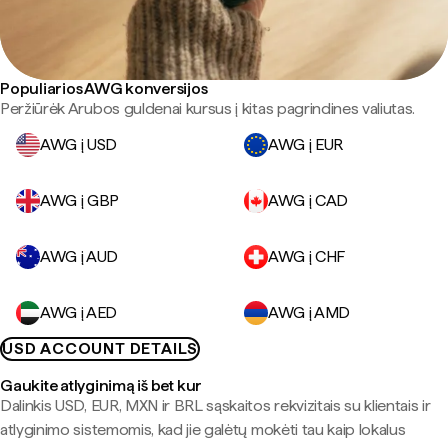
Populiarios AWG konversijos
Peržiūrėk Arubos guldenai kursus į kitas pagrindines valiutas.
AWG į USD
AWG į EUR
AWG į GBP
AWG į CAD
AWG į AUD
AWG į CHF
AWG į AED
AWG į AMD
USD ACCOUNT DETAILS
Gaukite atlyginimą iš bet kur
Dalinkis USD, EUR, MXN ir BRL sąskaitos rekvizitais su klientais ir
atlyginimo sistemomis, kad jie galėtų mokėti tau kaip lokalus