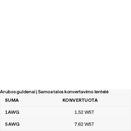
Arubos guldenai į Samoa talos konvertavimo lentelė
SUMA
KONVERTUOTA
Arubos guldenai į Samoa talos konvertavimo lentelė
1
AWG
1
,52
WST
5
AWG
7
,62
WST