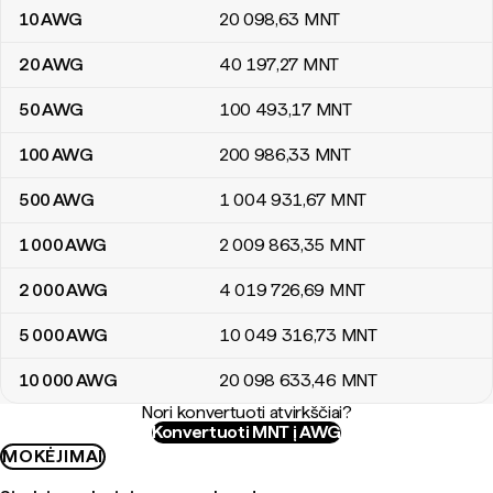
10
AWG
20 098
,63
MNT
20
AWG
40 197
,27
MNT
50
AWG
100 493
,17
MNT
100
AWG
200 986
,33
MNT
500
AWG
1 004 931
,67
MNT
1 000
AWG
2 009 863
,35
MNT
2 000
AWG
4 019 726
,69
MNT
5 000
AWG
10 049 316
,73
MNT
10 000
AWG
20 098 633
,46
MNT
Nori konvertuoti atvirkščiai?
Konvertuoti MNT į AWG
MOKĖJIMAI