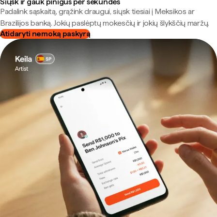
Siųsk ir gauk pinigus per sekundes
Padalink sąskaitą, grąžink draugui, siųsk tiesiai į Meksikos ar
Brazilijos banką. Jokių paslėptų mokesčių ir jokių šlykščių maržų.
Atidaryti nemoką paskyrą