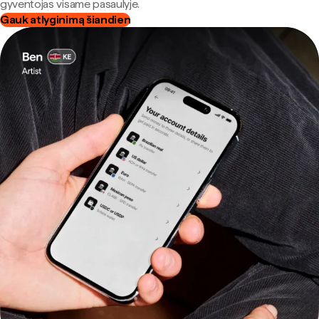
gyventojas visame pasaulyje.
Gauk atlyginimą šiandien