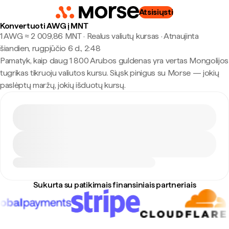
Atsisiųsti
Konvertuoti AWG į MNT
1 AWG ≈ 2 009,86 MNT · Realus valiutų kursas
·
Atnaujinta
šiandien, rugpjūčio 6 d., 2:48
Pamatyk, kaip daug 1 800 Arubos guldenas yra vertas Mongolijos
tugrikas tikruoju valiutos kursu. Siųsk pinigus su Morse — jokių
paslėptų maržų, jokių išduotų kursų.
Sukurta su patikimais finansiniais partneriais