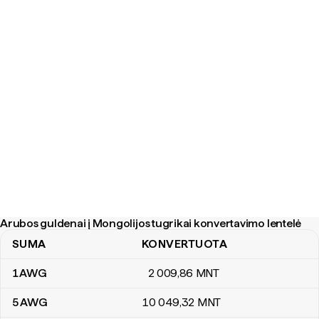
Arubos guldenai į Mongolijos tugrikai konvertavimo lentelė
SUMA
KONVERTUOTA
Arubos guldenai į Mongolijos tugrikai konvertavimo lentelė
1
AWG
2 009
,86
MNT
5
AWG
10 049
,32
MNT