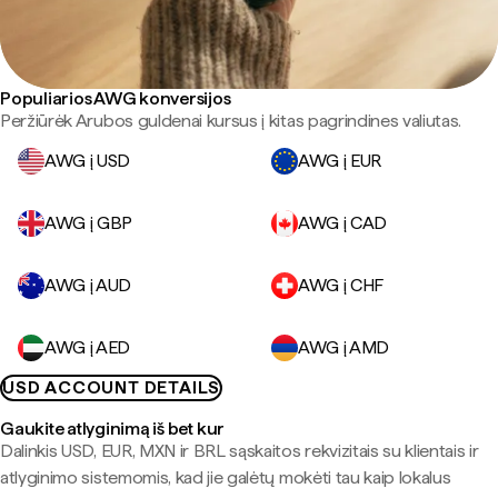
Populiarios AWG konversijos
Peržiūrėk Arubos guldenai kursus į kitas pagrindines valiutas.
AWG į USD
AWG į EUR
AWG į GBP
AWG į CAD
AWG į AUD
AWG į CHF
AWG į AED
AWG į AMD
USD ACCOUNT DETAILS
Gaukite atlyginimą iš bet kur
Dalinkis USD, EUR, MXN ir BRL sąskaitos rekvizitais su klientais ir
atlyginimo sistemomis, kad jie galėtų mokėti tau kaip lokalus