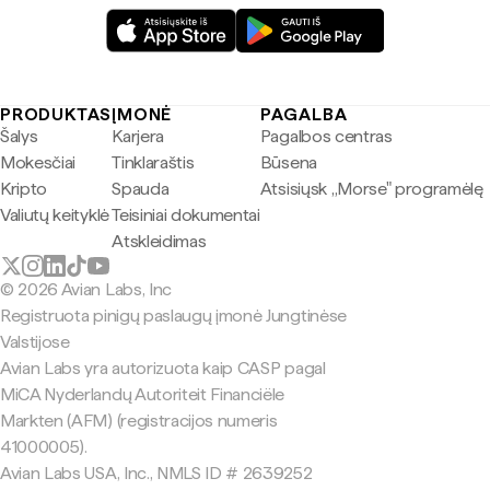
PRODUKTAS
ĮMONĖ
PAGALBA
Šalys
Karjera
Pagalbos centras
Mokesčiai
Tinklaraštis
Būsena
Kripto
Spauda
Atsisiųsk „Morse" programėlę
Valiutų keityklė
Teisiniai dokumentai
Atskleidimas
© 2026 Avian Labs, Inc
Registruota pinigų paslaugų įmonė Jungtinėse
Valstijose
Avian Labs yra autorizuota kaip CASP pagal
MiCA Nyderlandų Autoriteit Financiële
Markten (AFM) (registracijos numeris
41000005).
Avian Labs USA, Inc., NMLS ID # 2639252