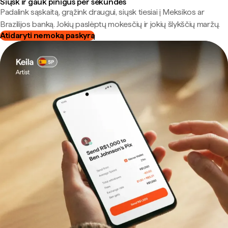
Siųsk ir gauk pinigus per sekundes
Padalink sąskaitą, grąžink draugui, siųsk tiesiai į Meksikos ar
Brazilijos banką. Jokių paslėptų mokesčių ir jokių šlykščių maržų.
Atidaryti nemoką paskyrą