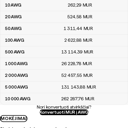
10
AWG
262
,29
MUR
20
AWG
524
,58
MUR
50
AWG
1 311
,44
MUR
100
AWG
2 622
,88
MUR
500
AWG
13 114
,39
MUR
1 000
AWG
26 228
,78
MUR
2 000
AWG
52 457
,55
MUR
5 000
AWG
131 143
,88
MUR
10 000
AWG
262 287
,76
MUR
Nori konvertuoti atvirkščiai?
Konvertuoti MUR į AWG
MOKĖJIMAI