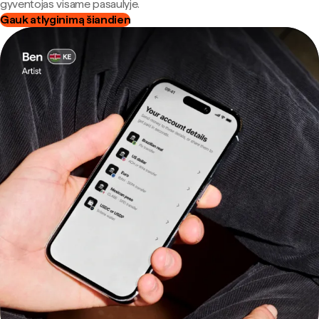
gyventojas visame pasaulyje.
Gauk atlyginimą šiandien