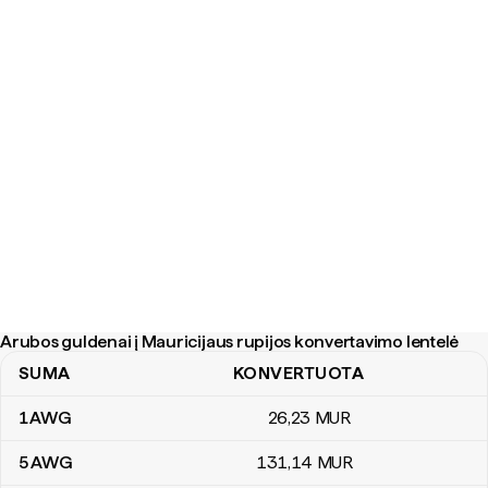
Arubos guldenai į Mauricijaus rupijos konvertavimo lentelė
SUMA
KONVERTUOTA
Arubos guldenai į Mauricijaus rupijos konvertavimo lentelė
1
AWG
26
,23
MUR
5
AWG
131
,14
MUR