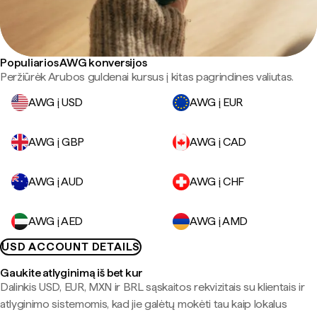
Populiarios AWG konversijos
Peržiūrėk Arubos guldenai kursus į kitas pagrindines valiutas.
AWG į USD
AWG į EUR
AWG į GBP
AWG į CAD
AWG į AUD
AWG į CHF
AWG į AED
AWG į AMD
USD ACCOUNT DETAILS
Gaukite atlyginimą iš bet kur
Dalinkis USD, EUR, MXN ir BRL sąskaitos rekvizitais su klientais ir
atlyginimo sistemomis, kad jie galėtų mokėti tau kaip lokalus