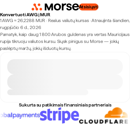
Atsisiųsti
Konvertuoti AWG į MUR
1 AWG ≈ 26,2288 MUR · Realus valiutų kursas
·
Atnaujinta šiandien,
rugpjūčio 6 d., 20:26
Pamatyk, kaip daug 1 800 Arubos guldenas yra vertas Mauricijaus
rupija tikruoju valiutos kursu. Siųsk pinigus su Morse — jokių
paslėptų maržų, jokių išduotų kursų.
Sukurta su patikimais finansiniais partneriais