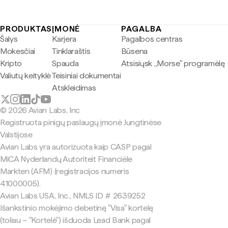
PRODUKTAS
ĮMONĖ
PAGALBA
Šalys
Karjera
Pagalbos centras
Mokesčiai
Tinklaraštis
Būsena
Kripto
Spauda
Atsisiųsk „Morse" programėlę
Valiutų keityklė
Teisiniai dokumentai
Atskleidimas
© 2026 Avian Labs, Inc
Registruota pinigų paslaugų įmonė Jungtinėse
Valstijose
Avian Labs yra autorizuota kaip CASP pagal
MiCA Nyderlandų Autoriteit Financiële
Markten (AFM) (registracijos numeris
41000005).
Avian Labs USA, Inc., NMLS ID # 2639252
Išankstinio mokėjimo debetinę "Visa" kortelę
(toliau – "Kortelė") išduoda Lead Bank pagal