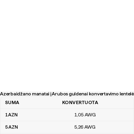
Azerbaidžano manatai į Arubos guldenai konvertavimo lentelė
SUMA
KONVERTUOTA
Azerbaidžano manatai į Arubos guldenai konvertavimo lentelė
1
AZN
1
,05
AWG
5
AZN
5
,26
AWG