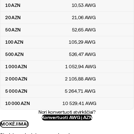
10
AZN
10
,53
AWG
20
AZN
21
,06
AWG
50
AZN
52
,65
AWG
100
AZN
105
,29
AWG
500
AZN
526
,47
AWG
1 000
AZN
1 052
,94
AWG
2 000
AZN
2 105
,88
AWG
5 000
AZN
5 264
,71
AWG
10 000
AZN
10 529
,41
AWG
Nori konvertuoti atvirkščiai?
Konvertuoti AWG į AZN
MOKĖJIMAI