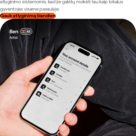
atlyginimo sistemomis, kad jie galėtų mokėti tau kaip lokalus
gyventojas visame pasaulyje.
Gauk atlyginimą šiandien