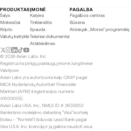
PRODUKTAS
ĮMONĖ
PAGALBA
Šalys
Karjera
Pagalbos centras
Mokesčiai
Tinklaraštis
Būsena
Kripto
Spauda
Atsisiųsk „Morse" programėlę
Valiutų keityklė
Teisiniai dokumentai
Atskleidimas
© 2026 Avian Labs, Inc
Registruota pinigų paslaugų įmonė Jungtinėse
Valstijose
Avian Labs yra autorizuota kaip CASP pagal
MiCA Nyderlandų Autoriteit Financiële
Markten (AFM) (registracijos numeris
41000005).
Avian Labs USA, Inc., NMLS ID # 2639252
Išankstinio mokėjimo debetinę "Visa" kortelę
(toliau – "Kortelė") išduoda Lead Bank pagal
Visa U.S.A. Inc. licenciją ir ją galima naudoti visur,