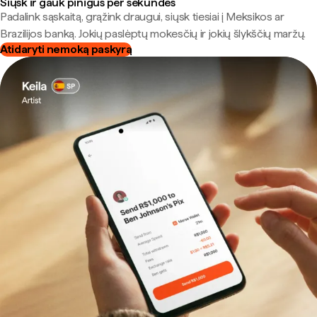
Siųsk ir gauk pinigus per sekundes
Padalink sąskaitą, grąžink draugui, siųsk tiesiai į Meksikos ar
Brazilijos banką. Jokių paslėptų mokesčių ir jokių šlykščių maržų.
Atidaryti nemoką paskyrą