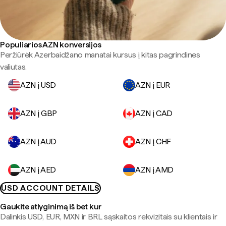
Populiarios AZN konversijos
Peržiūrėk Azerbaidžano manatai kursus į kitas pagrindines
valiutas.
AZN į USD
AZN į EUR
AZN į GBP
AZN į CAD
AZN į AUD
AZN į CHF
AZN į AED
AZN į AMD
USD ACCOUNT DETAILS
Gaukite atlyginimą iš bet kur
Dalinkis USD, EUR, MXN ir BRL sąskaitos rekvizitais su klientais ir