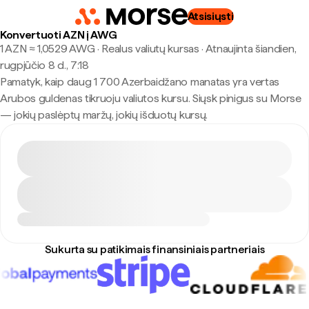
Atsisiųsti
Konvertuoti AZN į AWG
1 AZN ≈ 1,0529 AWG · Realus valiutų kursas
·
Atnaujinta šiandien,
rugpjūčio 8 d., 7:18
Pamatyk, kaip daug 1 700 Azerbaidžano manatas yra vertas
Arubos guldenas tikruoju valiutos kursu. Siųsk pinigus su Morse
— jokių paslėptų maržų, jokių išduotų kursų.
Sukurta su patikimais finansiniais partneriais