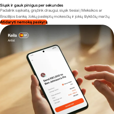
Siųsk ir gauk pinigus per sekundes
Padalink sąskaitą, grąžink draugui, siųsk tiesiai į Meksikos ar
Brazilijos banką. Jokių paslėptų mokesčių ir jokių šlykščių maržų.
Atidaryti nemoką paskyrą