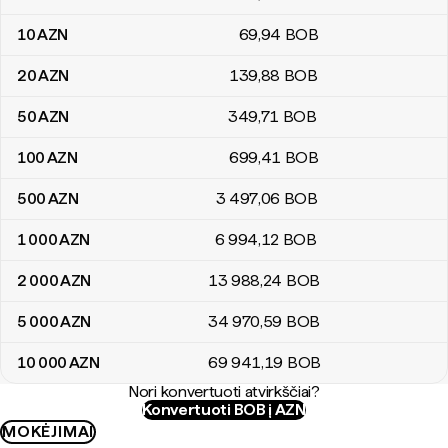
10
AZN
69
,94
BOB
20
AZN
139
,88
BOB
50
AZN
349
,71
BOB
100
AZN
699
,41
BOB
500
AZN
3 497
,06
BOB
1 000
AZN
6 994
,12
BOB
2 000
AZN
13 988
,24
BOB
5 000
AZN
34 970
,59
BOB
10 000
AZN
69 941
,19
BOB
Nori konvertuoti atvirkščiai?
Konvertuoti BOB į AZN
MOKĖJIMAI