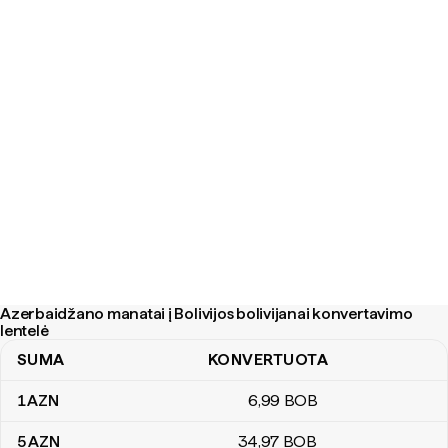
Azerbaidžano manatai į Bolivijos bolivijanai konvertavimo
lentelė
SUMA
KONVERTUOTA
Azerbaidžano manatai į Bolivijos bolivijanai konvertavimo lentelė
1
AZN
6
,99
BOB
5
AZN
34
,97
BOB