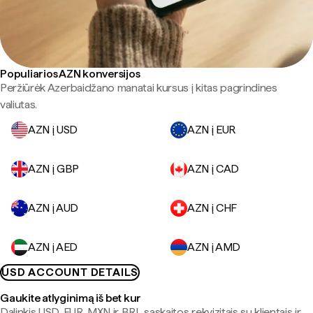
Populiarios AZN konversijos
Peržiūrėk Azerbaidžano manatai kursus į kitas pagrindines
valiutas.
AZN į USD
AZN į EUR
AZN į GBP
AZN į CAD
AZN į AUD
AZN į CHF
AZN į AED
AZN į AMD
USD ACCOUNT DETAILS
Gaukite atlyginimą iš bet kur
Dalinkis USD, EUR, MXN ir BRL sąskaitos rekvizitais su klientais ir