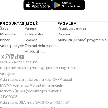
PRODUKTAS
ĮMONĖ
PAGALBA
Šalys
Karjera
Pagalbos centras
Mokesčiai
Tinklaraštis
Būsena
Kripto
Spauda
Atsisiųsk „Morse" programėlę
Valiutų keityklė
Teisiniai dokumentai
Atskleidimas
© 2026 Avian Labs, Inc
Registruota pinigų paslaugų įmonė Jungtinėse
Valstijose
Avian Labs yra autorizuota kaip CASP pagal
MiCA Nyderlandų Autoriteit Financiële
Markten (AFM) (registracijos numeris
41000005).
Avian Labs USA, Inc., NMLS ID # 2639252