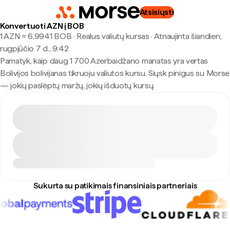
Atsisiųsti
Konvertuoti AZN į BOB
1 AZN ≈ 6,9941 BOB · Realus valiutų kursas
·
Atnaujinta šiandien,
rugpjūčio 7 d., 9:42
Pamatyk, kaip daug 1 700 Azerbaidžano manatas yra vertas
Bolivijos bolivijanas tikruoju valiutos kursu. Siųsk pinigus su Morse
— jokių paslėptų maržų, jokių išduotų kursų.
Sukurta su patikimais finansiniais partneriais