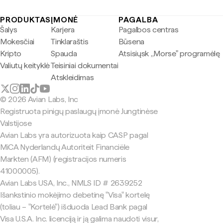
PRODUKTAS
ĮMONĖ
PAGALBA
Šalys
Karjera
Pagalbos centras
Mokesčiai
Tinklaraštis
Būsena
Kripto
Spauda
Atsisiųsk „Morse" programėlę
Valiutų keityklė
Teisiniai dokumentai
Atskleidimas
© 2026 Avian Labs, Inc
Registruota pinigų paslaugų įmonė Jungtinėse
Valstijose
Avian Labs yra autorizuota kaip CASP pagal
MiCA Nyderlandų Autoriteit Financiële
Markten (AFM) (registracijos numeris
41000005).
Avian Labs USA, Inc., NMLS ID # 2639252
Išankstinio mokėjimo debetinę "Visa" kortelę
(toliau – "Kortelė") išduoda Lead Bank pagal
Visa U.S.A. Inc. licenciją ir ją galima naudoti visur,