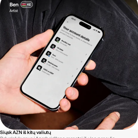
Siųsk AZN iš kitų valiutų