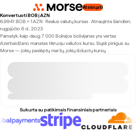
Atsisiųsti
Konvertuoti BOB į AZN
6,9941 BOB ≈ 1 AZN · Realus valiutų kursas
·
Atnaujinta šiandien,
rugpjūčio 6 d., 20:23
Pamatyk, kaip daug 7 000 Bolivijos bolivijanas yra vertas
Azerbaidžano manatas tikruoju valiutos kursu. Siųsk pinigus su
Morse — jokių paslėptų maržų, jokių išduotų kursų.
Sukurta su patikimais finansiniais partneriais