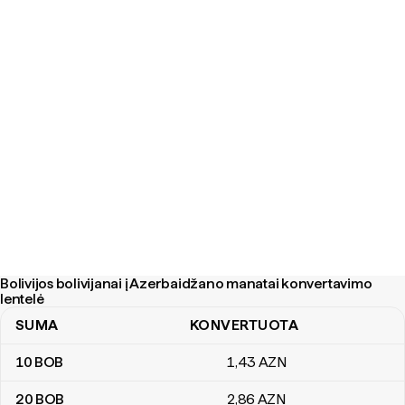
Bolivijos bolivijanai į Azerbaidžano manatai konvertavimo
lentelė
SUMA
KONVERTUOTA
Bolivijos bolivijanai į Azerbaidžano manatai konvertavimo lentelė
10
BOB
1
,43
AZN
20
BOB
2
,86
AZN