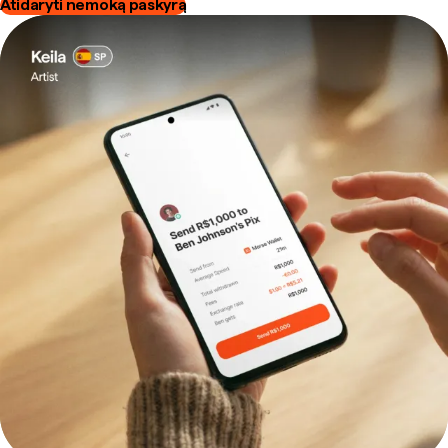
Atidaryti nemoką paskyrą