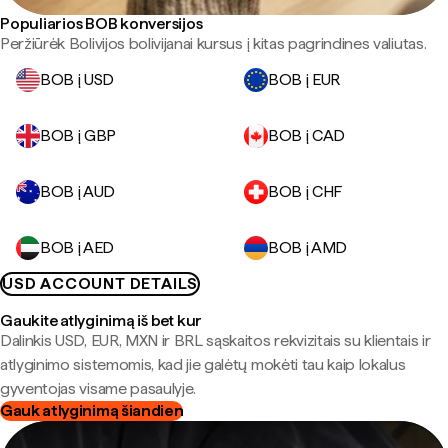
Populiarios BOB konversijos
Peržiūrėk Bolivijos bolivijanai kursus į kitas pagrindines valiutas.
BOB į USD
BOB į EUR
BOB į GBP
BOB į CAD
BOB į AUD
BOB į CHF
BOB į AED
BOB į AMD
USD ACCOUNT DETAILS
Gaukite atlyginimą iš bet kur
Dalinkis USD, EUR, MXN ir BRL sąskaitos rekvizitais su klientais ir
atlyginimo sistemomis, kad jie galėtų mokėti tau kaip lokalus
gyventojas visame pasaulyje.
Gauk atlyginimą šiandien