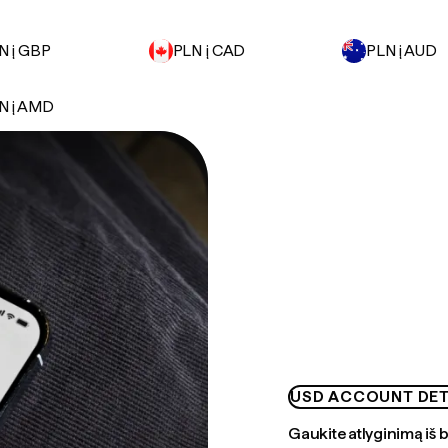
N į GBP
PLN į CAD
PLN į AUD
N į AMD
USD ACCOUNT DET
Gaukite atlyginimą iš 