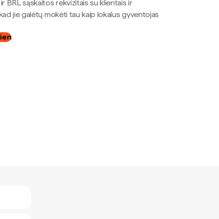
r BRL sąskaitos rekvizitais su klientais ir
kad jie galėtų mokėti tau kaip lokalus gyventojas
dien