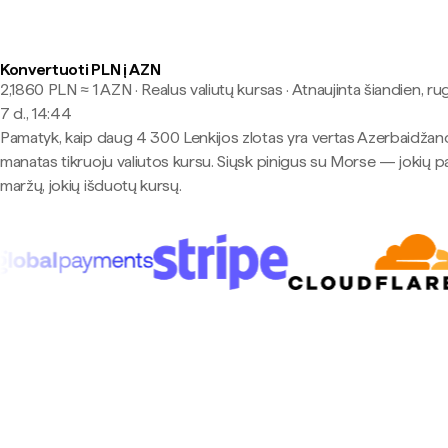
Konvertuoti PLN į AZN
2,1860 PLN ≈ 1 AZN · Realus valiutų kursas
·
Atnaujinta šiandien, ru
7 d., 14:44
Pamatyk, kaip daug 4 300 Lenkijos zlotas yra vertas Azerbaidžan
manatas tikruoju valiutos kursu. Siųsk pinigus su Morse — jokių p
maržų, jokių išduotų kursų.