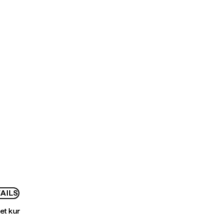
AILS
bet kur