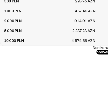
500
PLN
228
,73
AZN
1 000
PLN
457
,46
AZN
2 000
PLN
914
,91
AZN
5 000
PLN
2 287
,28
AZN
10 000
PLN
4 574
,56
AZN
Nori konv
Konver