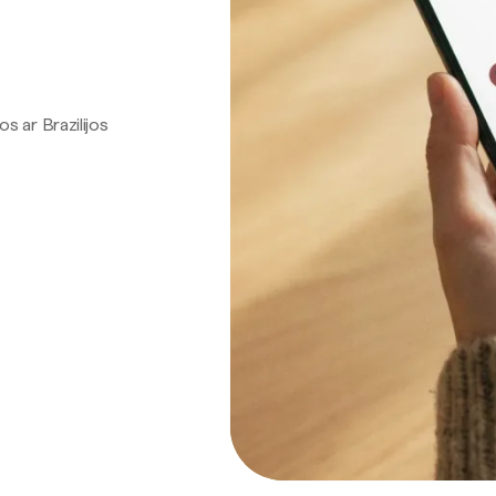
os ar Brazilijos
.