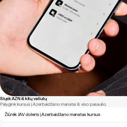
Siųsk AZN iš kitų valiutų
Palygink kursus į Azerbaidžano manatai iš viso pasaulio.
Žiūrėk JAV doleris į Azerbaidžano manatas kursus