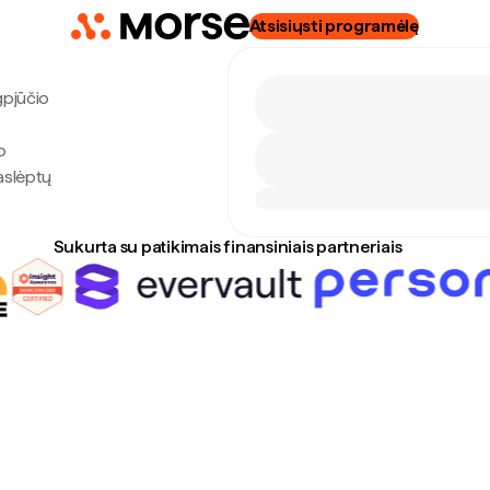
Atsisiųsti programėlę
gpjūčio
o
aslėptų
Sukurta su patikimais finansiniais partneriais