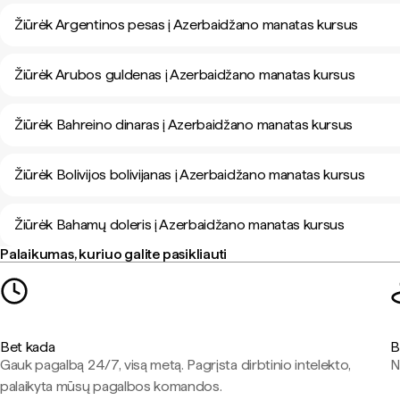
Žiūrėk Argentinos pesas į Azerbaidžano manatas kursus
Žiūrėk Arubos guldenas į Azerbaidžano manatas kursus
Žiūrėk Bahreino dinaras į Azerbaidžano manatas kursus
Žiūrėk Bolivijos bolivijanas į Azerbaidžano manatas kursus
Žiūrėk Bahamų doleris į Azerbaidžano manatas kursus
Palaikumas, kuriuo galite pasikliauti
Bet kada
B
Gauk pagalbą 24/7, visą metą. Pagrįsta dirbtinio intelekto,
N
palaikyta mūsų pagalbos komandos.