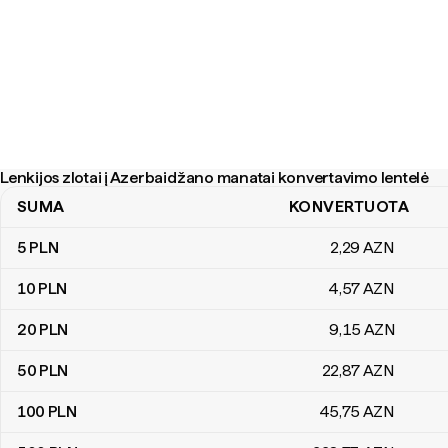
Lenkijos zlotai į Azerbaidžano manatai konvertavimo lentelė
SUMA
KONVERTUOTA
Lenkijos zlotai į Azerbaidžano manatai konvertavimo lentelė
5
PLN
2
,29
AZN
10
PLN
4
,57
AZN
20
PLN
9
,15
AZN
50
PLN
22
,87
AZN
100
PLN
45
,75
AZN