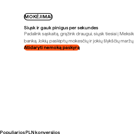
MOKĖJIMAI
Siųsk ir gauk pinigus per sekundes
Padalink sąskaitą, grąžink draugui, siųsk tiesiai į Meksik
banką. Jokių paslėptų mokesčių ir jokių šlykščių maržų
Atidaryti nemoką paskyrą
Populiarios PLN konversijos