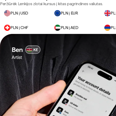
Peržiūrėk Lenkijos zlotai kursus į kitas pagrindines valiutas.
PLN į USD
PLN į EUR
PL
PLN į CHF
PLN į AED
PL