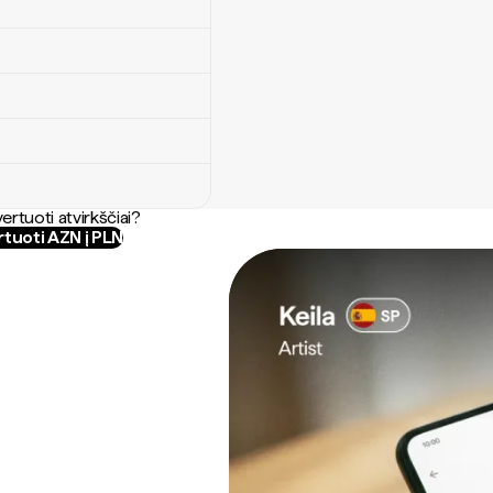
ertuoti atvirkščiai?
tuoti AZN į PLN