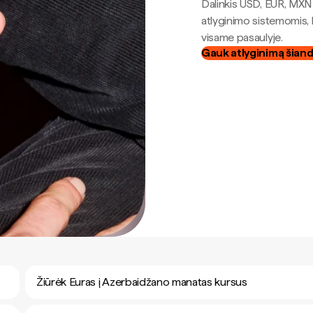
Dalinkis USD, EUR, MXN i
atlyginimo sistemomis, 
visame pasaulyje.
Gauk atlyginimą šian
Žiūrėk Euras į Azerbaidžano manatas kursus