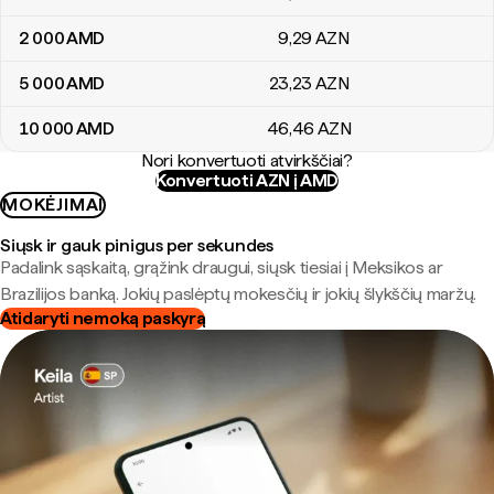
2 000
AMD
9
,29
AZN
5 000
AMD
23
,23
AZN
10 000
AMD
46
,46
AZN
Nori konvertuoti atvirkščiai?
Konvertuoti AZN į AMD
MOKĖJIMAI
Siųsk ir gauk pinigus per sekundes
Padalink sąskaitą, grąžink draugui, siųsk tiesiai į Meksikos ar
Brazilijos banką. Jokių paslėptų mokesčių ir jokių šlykščių maržų.
Atidaryti nemoką paskyrą