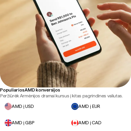
Populiarios AMD konversijos
Peržiūrėk Armėnijos dramai kursus į kitas pagrindines valiutas.
AMD į USD
AMD į EUR
AMD į GBP
AMD į CAD