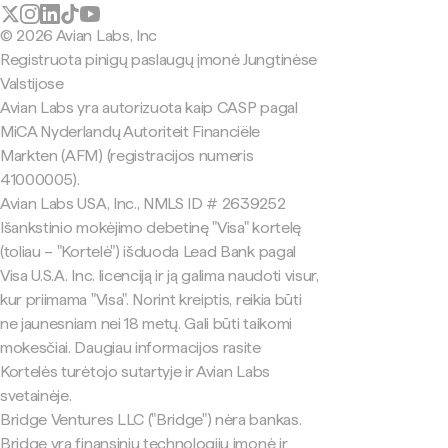
© 2026 Avian Labs, Inc
Registruota pinigų paslaugų įmonė Jungtinėse
Valstijose
Avian Labs yra autorizuota kaip CASP pagal
MiCA Nyderlandų Autoriteit Financiële
Markten (AFM) (registracijos numeris
41000005).
Avian Labs USA, Inc., NMLS ID # 2639252
Išankstinio mokėjimo debetinę "Visa" kortelę
(toliau – "Kortelė") išduoda Lead Bank pagal
Visa U.S.A. Inc. licenciją ir ją galima naudoti visur,
kur priimama "Visa". Norint kreiptis, reikia būti
ne jaunesniam nei 18 metų. Gali būti taikomi
mokesčiai. Daugiau informacijos rasite
Kortelės turėtojo sutartyje ir Avian Labs
svetainėje.
Bridge Ventures LLC ("Bridge") nėra bankas.
Bridge yra finansinių technologijų įmonė ir