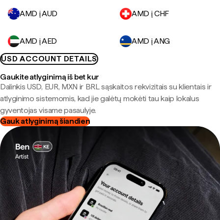
AMD į AUD
AMD į CHF
AMD į AED
AMD į ANG
USD ACCOUNT DETAILS
Gaukite atlyginimą iš bet kur
Dalinkis USD, EUR, MXN ir BRL sąskaitos rekvizitais su klientais ir
atlyginimo sistemomis, kad jie galėtų mokėti tau kaip lokalus
gyventojas visame pasaulyje.
Gauk atlyginimą šiandien