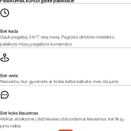
Palaikumas, kuriuo galite pasikliauti
Bet kada
Gauk pagalbą 24/7, visą metą. Pagrįsta dirbtinio intelekto,
palaikyta mūsų pagalbos komandos.
Bet vieta
Nesvarbu, kur gyvenate ar kokia kalba kalbate, mes čia jums.
Bet koks klausimas
Aiškūs atsakymai į dažniausiai užduodamus klausimus, kai tik jų
jums reikia.