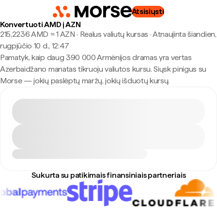
Atsisiųsti
Konvertuoti AMD į AZN
215,2236 AMD ≈ 1 AZN · Realus valiutų kursas
·
Atnaujinta šiandien,
rugpjūčio 10 d., 12:47
Pamatyk, kaip daug 390 000 Armėnijos dramas yra vertas
Azerbaidžano manatas tikruoju valiutos kursu. Siųsk pinigus su
Morse — jokių paslėptų maržų, jokių išduotų kursų.
Sukurta su patikimais finansiniais partneriais