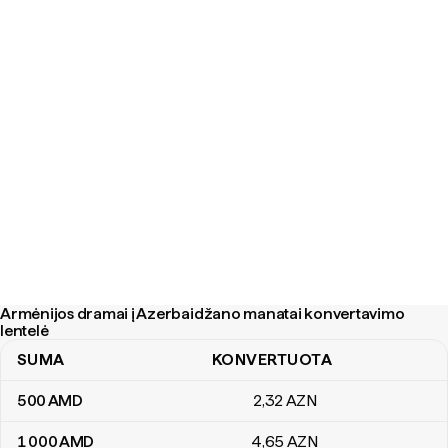
Armėnijos dramai į Azerbaidžano manatai konvertavimo
lentelė
SUMA
KONVERTUOTA
Armėnijos dramai į Azerbaidžano manatai konvertavimo lentelė
500
AMD
2
,32
AZN
1 000
AMD
4
,65
AZN