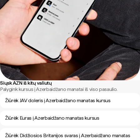
Siųsk AZN iš kitų valiutų
Palygink kursus į Azerbaidžano manatai iš viso pasaulio.
Žiūrėk JAV doleris į Azerbaidžano manatas kursus
Žiūrėk Euras į Azerbaidžano manatas kursus
Žiūrėk Didžiosios Britanijos svaras į Azerbaidžano manatas