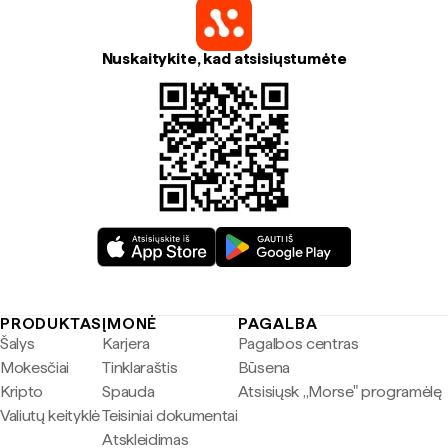
Nuskaitykite, kad atsisiųstumėte
PRODUKTAS
ĮMONĖ
PAGALBA
Šalys
Karjera
Pagalbos centras
Mokesčiai
Tinklaraštis
Būsena
Kripto
Spauda
Atsisiųsk „Morse" programėlę
Valiutų keityklė
Teisiniai dokumentai
Atskleidimas