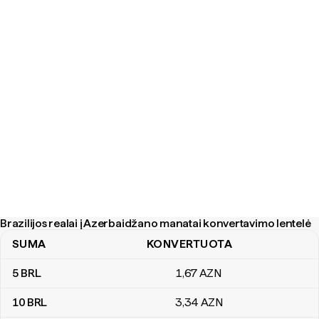
Brazilijos realai į Azerbaidžano manatai konvertavimo lentelė
SUMA
KONVERTUOTA
Brazilijos realai į Azerbaidžano manatai konvertavimo lentelė
5
BRL
1
,67
AZN
10
BRL
3
,34
AZN