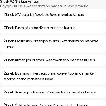
Siųsk AZN iš kitų valiutų
Palygink kursus į Azerbaidžano manatai iš viso pasaulio.
Žiūrėk JAV doleris į Azerbaidžano manatas kursus
Žiūrėk Euras į Azerbaidžano manatas kursus
Žiūrėk Didžiosios Britanijos svaras į Azerbaidžano manatas
kursus
Žiūrėk Armėnijos dramas į Azerbaidžano manatas kursus
Žiūrėk Bosnijos ir Hercegovinos konvertuojamoji markė į
Azerbaidžano manatas kursus
Žiūrėk Šveicarijos frankas į Azerbaidžano manatas kursus
Žiūrėk Čekijos krona į Azerbaidžano manatas kursus