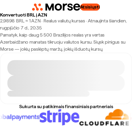
Atsisiųsti
Konvertuoti BRL į AZN
2,9898 BRL ≈ 1 AZN · Realus valiutų kursas
·
Atnaujinta šiandien,
rugpjūčio 7 d., 20:35
Pamatyk, kaip daug 5 500 Brazilijos realas yra vertas
Azerbaidžano manatas tikruoju valiutos kursu. Siųsk pinigus su
Morse — jokių paslėptų maržų, jokių išduotų kursų.
Sukurta su patikimais finansiniais partneriais