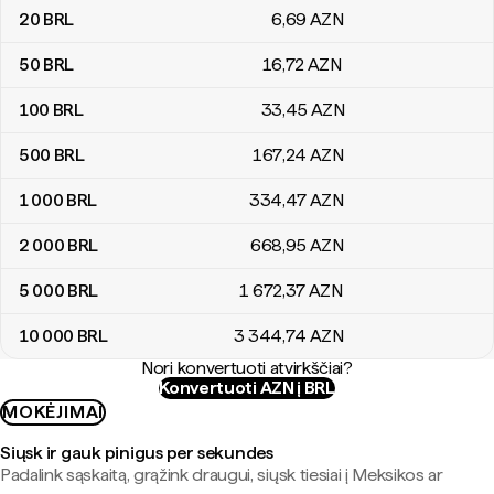
20
BRL
6
,69
AZN
50
BRL
16
,72
AZN
100
BRL
33
,45
AZN
500
BRL
167
,24
AZN
1 000
BRL
334
,47
AZN
2 000
BRL
668
,95
AZN
5 000
BRL
1 672
,37
AZN
10 000
BRL
3 344
,74
AZN
Nori konvertuoti atvirkščiai?
Konvertuoti AZN į BRL
MOKĖJIMAI
Siųsk ir gauk pinigus per sekundes
Padalink sąskaitą, grąžink draugui, siųsk tiesiai į Meksikos ar