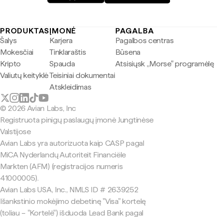
PRODUKTAS
ĮMONĖ
PAGALBA
Šalys
Karjera
Pagalbos centras
Mokesčiai
Tinklaraštis
Būsena
Kripto
Spauda
Atsisiųsk „Morse" programėlę
Valiutų keityklė
Teisiniai dokumentai
Atskleidimas
© 2026 Avian Labs, Inc
Registruota pinigų paslaugų įmonė Jungtinėse
Valstijose
Avian Labs yra autorizuota kaip CASP pagal
MiCA Nyderlandų Autoriteit Financiële
Markten (AFM) (registracijos numeris
41000005).
Avian Labs USA, Inc., NMLS ID # 2639252
Išankstinio mokėjimo debetinę "Visa" kortelę
(toliau – "Kortelė") išduoda Lead Bank pagal