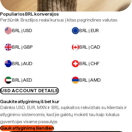
Populiarios BRL konversijos
Peržiūrėk Brazilijos realai kursus į kitas pagrindines valiutas.
BRL į USD
BRL į EUR
BRL į GBP
BRL į CAD
BRL į AUD
BRL į CHF
BRL į AED
BRL į AMD
USD ACCOUNT DETAILS
Gaukite atlyginimą iš bet kur
Dalinkis USD, EUR, MXN ir BRL sąskaitos rekvizitais su klientais ir
atlyginimo sistemomis, kad jie galėtų mokėti tau kaip lokalus
gyventojas visame pasaulyje.
Gauk atlyginimą šiandien