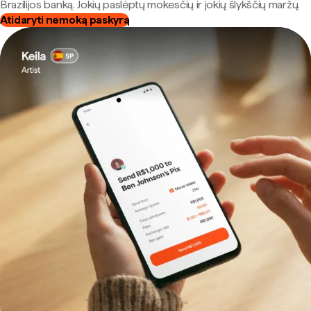
Brazilijos banką. Jokių paslėptų mokesčių ir jokių šlykščių maržų.
Atidaryti nemoką paskyrą