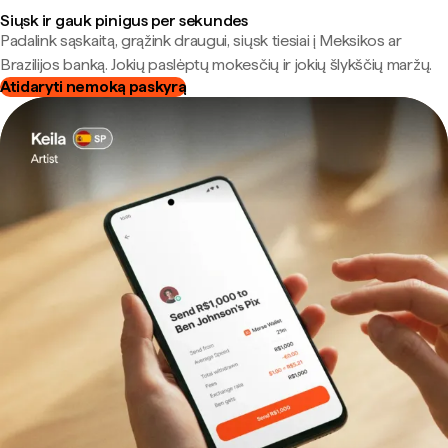
Siųsk ir gauk pinigus per sekundes
Padalink sąskaitą, grąžink draugui, siųsk tiesiai į Meksikos ar
Brazilijos banką. Jokių paslėptų mokesčių ir jokių šlykščių maržų.
Atidaryti nemoką paskyrą