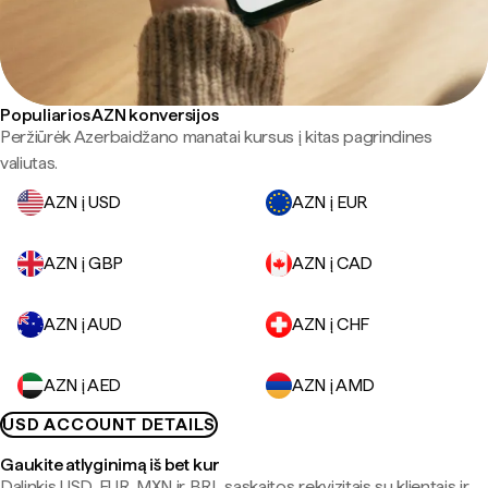
Populiarios AZN konversijos
Peržiūrėk Azerbaidžano manatai kursus į kitas pagrindines
valiutas.
AZN į USD
AZN į EUR
AZN į GBP
AZN į CAD
AZN į AUD
AZN į CHF
AZN į AED
AZN į AMD
USD ACCOUNT DETAILS
Gaukite atlyginimą iš bet kur
Dalinkis USD, EUR, MXN ir BRL sąskaitos rekvizitais su klientais ir