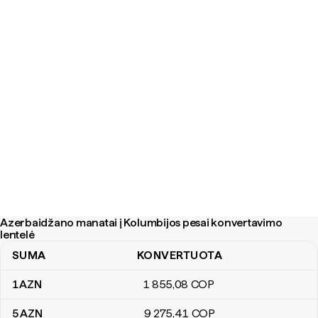
Azerbaidžano manatai į Kolumbijos pesai konvertavimo
lentelė
SUMA
KONVERTUOTA
Azerbaidžano manatai į Kolumbijos pesai konvertavimo lentelė
1
AZN
1 855
,08
COP
5
AZN
9 275
,41
COP