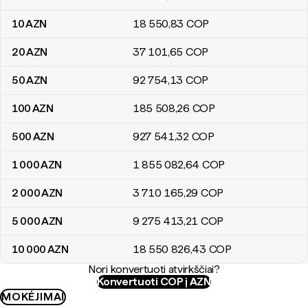
10
AZN
18 550
,83
COP
20
AZN
37 101
,65
COP
50
AZN
92 754
,13
COP
100
AZN
185 508
,26
COP
500
AZN
927 541
,32
COP
1 000
AZN
1 855 082
,64
COP
2 000
AZN
3 710 165
,29
COP
5 000
AZN
9 275 413
,21
COP
10 000
AZN
18 550 826
,43
COP
Nori konvertuoti atvirkščiai?
Konvertuoti COP į AZN
MOKĖJIMAI