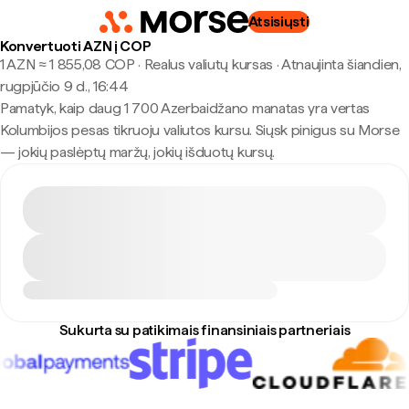
Atsisiųsti
Konvertuoti AZN į COP
1 AZN ≈ 1 855,08 COP · Realus valiutų kursas
·
Atnaujinta šiandien,
rugpjūčio 9 d., 16:44
Pamatyk, kaip daug 1 700 Azerbaidžano manatas yra vertas
Kolumbijos pesas tikruoju valiutos kursu. Siųsk pinigus su Morse
— jokių paslėptų maržų, jokių išduotų kursų.
Sukurta su patikimais finansiniais partneriais