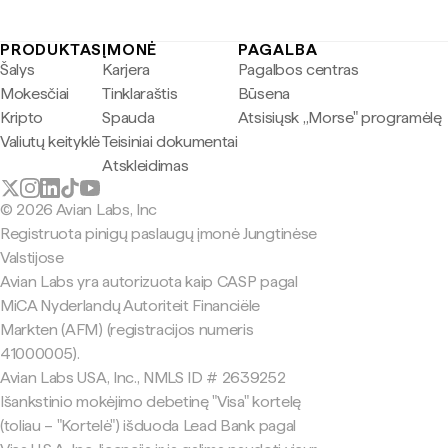
PRODUKTAS
ĮMONĖ
PAGALBA
Šalys
Karjera
Pagalbos centras
Mokesčiai
Tinklaraštis
Būsena
Kripto
Spauda
Atsisiųsk „Morse" programėlę
Valiutų keityklė
Teisiniai dokumentai
Atskleidimas
© 2026 Avian Labs, Inc
Registruota pinigų paslaugų įmonė Jungtinėse
Valstijose
Avian Labs yra autorizuota kaip CASP pagal
MiCA Nyderlandų Autoriteit Financiële
Markten (AFM) (registracijos numeris
41000005).
Avian Labs USA, Inc., NMLS ID # 2639252
Išankstinio mokėjimo debetinę "Visa" kortelę
(toliau – "Kortelė") išduoda Lead Bank pagal