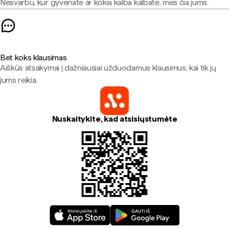
Nesvarbu, kur gyvenate ar kokia kalba kalbate, mes čia jums.
Bet koks klausimas
Aiškūs atsakymai į dažniausiai užduodamus klausimus, kai tik jų
jums reikia.
Nuskaitykite, kad atsisiųstumėte