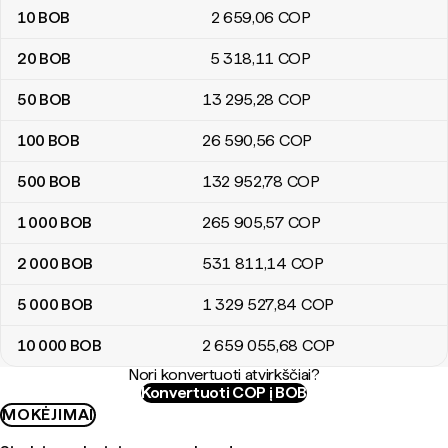
10
BOB
2 659
,06
COP
20
BOB
5 318
,11
COP
50
BOB
13 295
,28
COP
100
BOB
26 590
,56
COP
500
BOB
132 952
,78
COP
1 000
BOB
265 905
,57
COP
2 000
BOB
531 811
,14
COP
5 000
BOB
1 329 527
,84
COP
10 000
BOB
2 659 055
,68
COP
Nori konvertuoti atvirkščiai?
Konvertuoti COP į BOB
MOKĖJIMAI