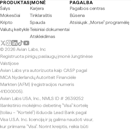
PRODUKTAS
ĮMONĖ
PAGALBA
Šalys
Karjera
Pagalbos centras
Mokesčiai
Tinklaraštis
Būsena
Kripto
Spauda
Atsisiųsk „Morse" programėlę
Valiutų keityklė
Teisiniai dokumentai
Atskleidimas
© 2026 Avian Labs, Inc
Registruota pinigų paslaugų įmonė Jungtinėse
Valstijose
Avian Labs yra autorizuota kaip CASP pagal
MiCA Nyderlandų Autoriteit Financiële
Markten (AFM) (registracijos numeris
41000005).
Avian Labs USA, Inc., NMLS ID # 2639252
Išankstinio mokėjimo debetinę "Visa" kortelę
(toliau – "Kortelė") išduoda Lead Bank pagal
Visa U.S.A. Inc. licenciją ir ją galima naudoti visur,
kur priimama "Visa". Norint kreiptis, reikia būti