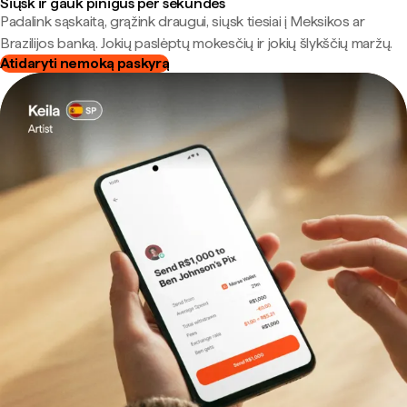
Siųsk ir gauk pinigus per sekundes
Padalink sąskaitą, grąžink draugui, siųsk tiesiai į Meksikos ar
Brazilijos banką. Jokių paslėptų mokesčių ir jokių šlykščių maržų.
Atidaryti nemoką paskyrą