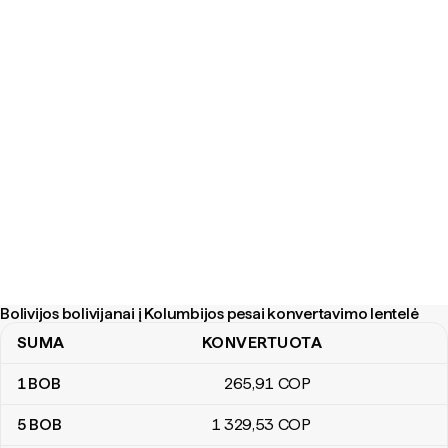
Bolivijos bolivijanai į Kolumbijos pesai konvertavimo lentelė
SUMA
KONVERTUOTA
Bolivijos bolivijanai į Kolumbijos pesai konvertavimo lentelė
1
BOB
265
,91
COP
5
BOB
1 329
,53
COP