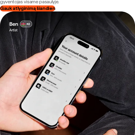
gyventojas visame pasaulyje.
Gauk atlyginimą šiandien