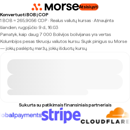
Atsisiųsti
Konvertuoti BOB į COP
1 BOB ≈ 265,9056 COP · Realus valiutų kursas
·
Atnaujinta
šiandien, rugpjūčio 9 d., 16:03
Pamatyk, kaip daug 7 000 Bolivijos bolivijanas yra vertas
Kolumbijos pesas tikruoju valiutos kursu. Siųsk pinigus su Morse
— jokių paslėptų maržų, jokių išduotų kursų.
Sukurta su patikimais finansiniais partneriais