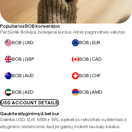
Populiarios BOB konversijos
Peržiūrėk Bolivijos bolivijanai kursus į kitas pagrindines valiutas.
BOB į USD
BOB į EUR
BOB į GBP
BOB į CAD
BOB į AUD
BOB į CHF
BOB į AED
BOB į AMD
USD ACCOUNT DETAILS
Gaukite atlyginimą iš bet kur
Dalinkis USD, EUR, MXN ir BRL sąskaitos rekvizitais su klientais ir
atlyginimo sistemomis, kad jie galėtų mokėti tau kaip lokalus