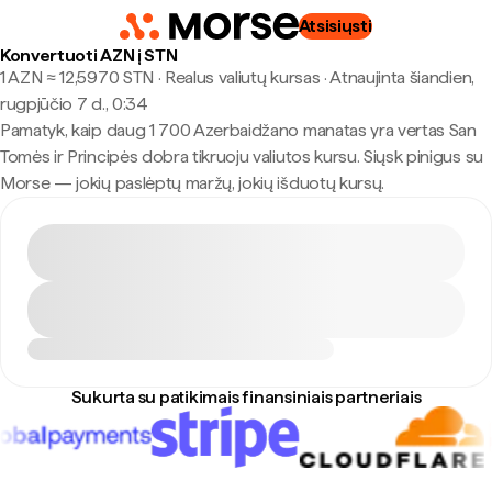
Atsisiųsti
Konvertuoti AZN į STN
1 AZN ≈ 12,5970 STN · Realus valiutų kursas
·
Atnaujinta šiandien,
rugpjūčio 7 d., 0:34
Pamatyk, kaip daug 1 700 Azerbaidžano manatas yra vertas San
Tomės ir Principės dobra tikruoju valiutos kursu. Siųsk pinigus su
Morse — jokių paslėptų maržų, jokių išduotų kursų.
Sukurta su patikimais finansiniais partneriais