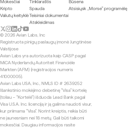
Mokesčiai
Tinklaraštis
Būsena
Kripto
Spauda
Atsisiųsk „Morse" programėlę
Valiutų keityklė
Teisiniai dokumentai
Atskleidimas
© 2026 Avian Labs, Inc
Registruota pinigų paslaugų įmonė Jungtinėse
Valstijose
Avian Labs yra autorizuota kaip CASP pagal
MiCA Nyderlandų Autoriteit Financiële
Markten (AFM) (registracijos numeris
41000005).
Avian Labs USA, Inc., NMLS ID # 2639252
Išankstinio mokėjimo debetinę "Visa" kortelę
(toliau – "Kortelė") išduoda Lead Bank pagal
Visa U.S.A. Inc. licenciją ir ją galima naudoti visur,
kur priimama "Visa". Norint kreiptis, reikia būti
ne jaunesniam nei 18 metų. Gali būti taikomi
mokesčiai. Daugiau informacijos rasite