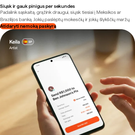
Siųsk ir gauk pinigus per sekundes
Padalink sąskaitą, grąžink draugui, siųsk tiesiai į Meksikos ar
Brazilijos banką. Jokių paslėptų mokesčių ir jokių šlykščių maržų.
Atidaryti nemoką paskyrą