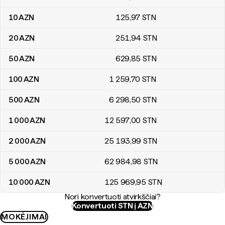
10
AZN
125
,97
STN
20
AZN
251
,94
STN
50
AZN
629
,85
STN
100
AZN
1 259
,70
STN
500
AZN
6 298
,50
STN
1 000
AZN
12 597
,00
STN
2 000
AZN
25 193
,99
STN
5 000
AZN
62 984
,98
STN
10 000
AZN
125 969
,95
STN
Nori konvertuoti atvirkščiai?
Konvertuoti STN į AZN
MOKĖJIMAI