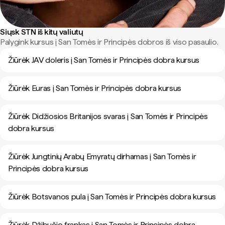
Siųsk STN iš kitų valiutų
Palygink kursus į San Tomės ir Principės dobros iš viso pasaulio.
Žiūrėk JAV doleris į San Tomės ir Principės dobra kursus
Žiūrėk Euras į San Tomės ir Principės dobra kursus
Žiūrėk Didžiosios Britanijos svaras į San Tomės ir Principės
dobra kursus
Žiūrėk Jungtinių Arabų Emyratų dirhamas į San Tomės ir
Principės dobra kursus
Žiūrėk Botsvanos pula į San Tomės ir Principės dobra kursus
Žiūrėk Džibučio frankas į San Tomės ir Principės dobra