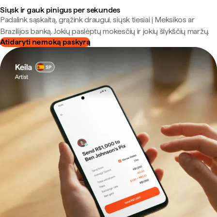
Siųsk ir gauk pinigus per sekundes
Padalink sąskaitą, grąžink draugui, siųsk tiesiai į Meksikos ar
Brazilijos banką. Jokių paslėptų mokesčių ir jokių šlykščių maržų.
Atidaryti nemoką paskyrą