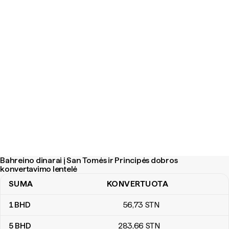
Bahreino dinarai į San Tomės ir Principės dobros
konvertavimo lentelė
SUMA
KONVERTUOTA
Bahreino dinarai į San Tomės ir Principės dobros konvertavimo le
1
BHD
56
,73
STN
5
BHD
283
,66
STN