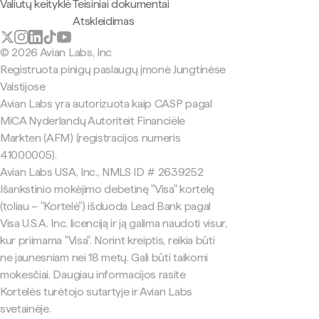
Valiutų keityklė
Teisiniai dokumentai
Atskleidimas
© 2026 Avian Labs, Inc
Registruota pinigų paslaugų įmonė Jungtinėse
Valstijose
Avian Labs yra autorizuota kaip CASP pagal
MiCA Nyderlandų Autoriteit Financiële
Markten (AFM) (registracijos numeris
41000005).
Avian Labs USA, Inc., NMLS ID # 2639252
Išankstinio mokėjimo debetinę "Visa" kortelę
(toliau – "Kortelė") išduoda Lead Bank pagal
Visa U.S.A. Inc. licenciją ir ją galima naudoti visur,
kur priimama "Visa". Norint kreiptis, reikia būti
ne jaunesniam nei 18 metų. Gali būti taikomi
mokesčiai. Daugiau informacijos rasite
Kortelės turėtojo sutartyje ir Avian Labs
svetainėje.