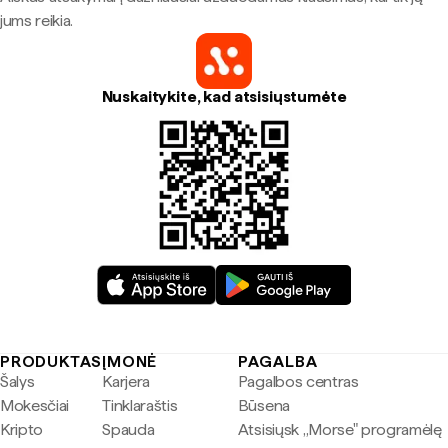
jums reikia.
Nuskaitykite, kad atsisiųstumėte
PRODUKTAS
ĮMONĖ
PAGALBA
Šalys
Karjera
Pagalbos centras
Mokesčiai
Tinklaraštis
Būsena
Kripto
Spauda
Atsisiųsk „Morse" programėlę