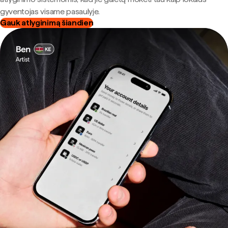
gyventojas visame pasaulyje.
Gauk atlyginimą šiandien