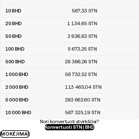
10
BHD
567
,33
STN
20
BHD
1 134
,65
STN
50
BHD
2 836
,63
STN
100
BHD
5 673
,25
STN
500
BHD
28 366
,26
STN
1 000
BHD
56 732
,52
STN
2 000
BHD
113 465
,04
STN
5 000
BHD
283 662
,60
STN
10 000
BHD
567 325
,19
STN
Nori konvertuoti atvirkščiai?
Konvertuoti STN į BHD
MOKĖJIMAI