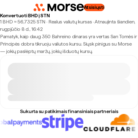
Atsisiųsti
Konvertuoti BHD į STN
1 BHD ≈ 56,7325 STN · Realus valiutų kursas
·
Atnaujinta šiandien,
rugpjūčio 8 d., 16:42
Pamatyk, kaip daug 350 Bahreino dinaras yra vertas San Tomės ir
Principės dobra tikruoju valiutos kursu. Siųsk pinigus su Morse
— jokių paslėptų maržų, jokių išduotų kursų.
Sukurta su patikimais finansiniais partneriais