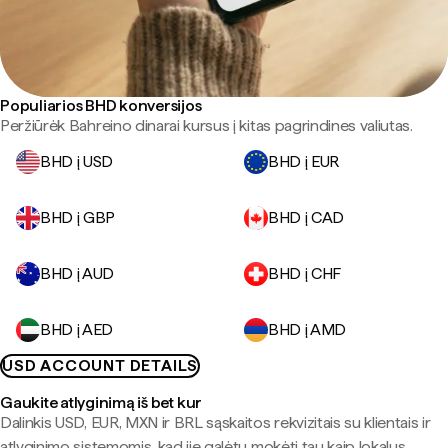
Populiarios BHD konversijos
Peržiūrėk Bahreino dinarai kursus į kitas pagrindines valiutas.
BHD į USD
BHD į EUR
BHD į GBP
BHD į CAD
BHD į AUD
BHD į CHF
BHD į AED
BHD į AMD
USD ACCOUNT DETAILS
Gaukite atlyginimą iš bet kur
Dalinkis USD, EUR, MXN ir BRL sąskaitos rekvizitais su klientais ir
atlyginimo sistemomis, kad jie galėtų mokėti tau kaip lokalus