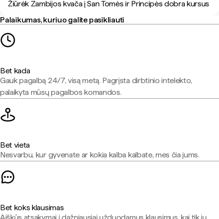
Žiūrėk Zambijos kvača į San Tomės ir Principės dobra kursus
Palaikumas, kuriuo galite pasikliauti
Bet kada
Gauk pagalbą 24/7, visą metą. Pagrįsta dirbtinio intelekto,
palaikyta mūsų pagalbos komandos.
Bet vieta
Nesvarbu, kur gyvenate ar kokia kalba kalbate, mes čia jums.
Bet koks klausimas
Aiškūs atsakymai į dažniausiai užduodamus klausimus, kai tik jų