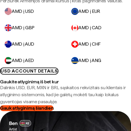
Peržiūrėk Armėnijos dramai kursus į kitas pagrindines valiutas.
AMD į USD
AMD į EUR
AMD į GBP
AMD į CAD
AMD į AUD
AMD į CHF
AMD į AED
AMD į ANG
USD ACCOUNT DETAILS
Gaukite atlyginimą iš bet kur
Dalinkis USD, EUR, MXN ir BRL sąskaitos rekvizitais su klientais ir
atlyginimo sistemomis, kad jie galėtų mokėti tau kaip lokalus
gyventojas visame pasaulyje.
Gauk atlyginimą šiandien