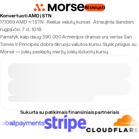
Atsisiųsti
Konvertuoti AMD į STN
17,1089 AMD ≈ 1 STN · Realus valiutų kursas
·
Atnaujinta šiandien,
rugpjūčio 7 d., 10:18
Pamatyk, kaip daug 390 000 Armėnijos dramas yra vertas San
Tomės ir Principės dobra tikruoju valiutos kursu. Siųsk pinigus su
Morse — jokių paslėptų maržų, jokių išduotų kursų.
Sukurta su patikimais finansiniais partneriais