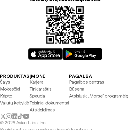
PRODUKTAS
ĮMONĖ
PAGALBA
Šalys
Karjera
Pagalbos centras
Mokesčiai
Tinklaraštis
Būsena
Kripto
Spauda
Atsisiųsk „Morse" programėlę
Valiutų keityklė
Teisiniai dokumentai
Atskleidimas
© 2026 Avian Labs, Inc
Registruota pinigų paslaugų įmonė Jungtinėse