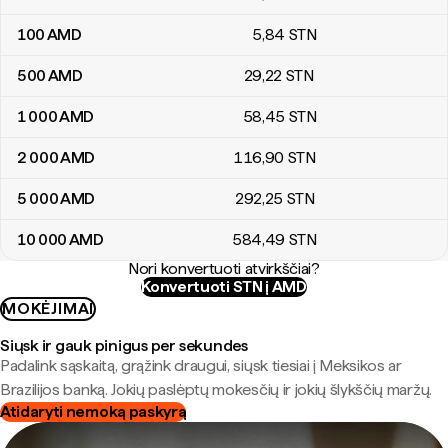
100
AMD
5
,84
STN
500
AMD
29
,22
STN
1 000
AMD
58
,45
STN
2 000
AMD
116
,90
STN
5 000
AMD
292
,25
STN
10 000
AMD
584
,49
STN
Nori konvertuoti atvirkščiai?
Konvertuoti STN į AMD
MOKĖJIMAI
Siųsk ir gauk pinigus per sekundes
Padalink sąskaitą, grąžink draugui, siųsk tiesiai į Meksikos ar
Brazilijos banką. Jokių paslėptų mokesčių ir jokių šlykščių maržų.
Atidaryti nemoką paskyrą