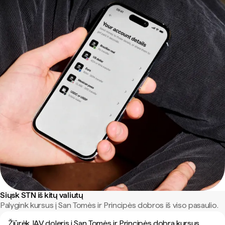
Siųsk STN iš kitų valiutų
Palygink kursus į San Tomės ir Principės dobros iš viso pasaulio.
Žiūrėk JAV doleris į San Tomės ir Principės dobra kursus