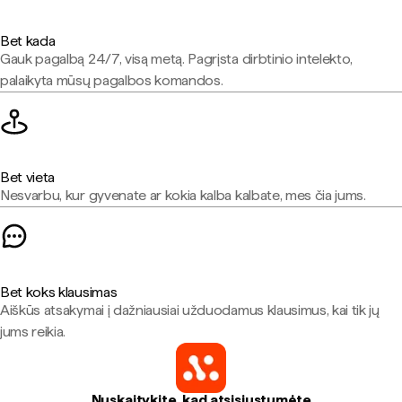
Bet kada
Gauk pagalbą 24/7, visą metą. Pagrįsta dirbtinio intelekto,
palaikyta mūsų pagalbos komandos.
Bet vieta
Nesvarbu, kur gyvenate ar kokia kalba kalbate, mes čia jums.
Bet koks klausimas
Aiškūs atsakymai į dažniausiai užduodamus klausimus, kai tik jų
jums reikia.
Nuskaitykite, kad atsisiųstumėte