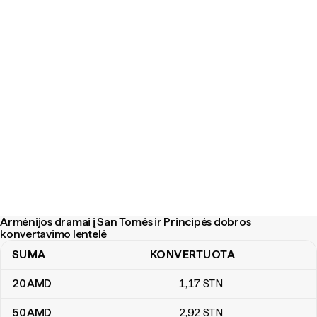
Armėnijos dramai į San Tomės ir Principės dobros
konvertavimo lentelė
SUMA
KONVERTUOTA
Armėnijos dramai į San Tomės ir Principės dobros konvertavimo l
20
AMD
1
,17
STN
50
AMD
2
,92
STN