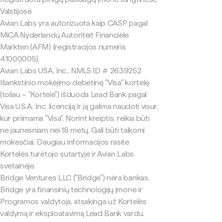
Valstijose
Avian Labs yra autorizuota kaip CASP pagal
MiCA Nyderlandų Autoriteit Financiële
Markten (AFM) (registracijos numeris
41000005).
Avian Labs USA, Inc., NMLS ID # 2639252
Išankstinio mokėjimo debetinę "Visa" kortelę
(toliau – "Kortelė") išduoda Lead Bank pagal
Visa U.S.A. Inc. licenciją ir ją galima naudoti visur,
kur priimama "Visa". Norint kreiptis, reikia būti
ne jaunesniam nei 18 metų. Gali būti taikomi
mokesčiai. Daugiau informacijos rasite
Kortelės turėtojo sutartyje ir Avian Labs
svetainėje.
Bridge Ventures LLC ("Bridge") nėra bankas.
Bridge yra finansinių technologijų įmonė ir
Programos valdytoja, atsakinga už Kortelės
valdymą ir eksploatavimą Lead Bank vardu.