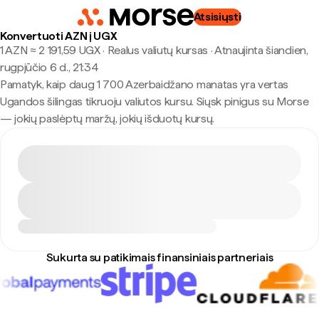
Atsisiųsti
Konvertuoti AZN į UGX
1 AZN ≈ 2 191,59 UGX · Realus valiutų kursas
·
Atnaujinta šiandien,
rugpjūčio 6 d., 21:34
Pamatyk, kaip daug 1 700 Azerbaidžano manatas yra vertas
Ugandos šilingas tikruoju valiutos kursu. Siųsk pinigus su Morse
— jokių paslėptų maržų, jokių išduotų kursų.
Sukurta su patikimais finansiniais partneriais