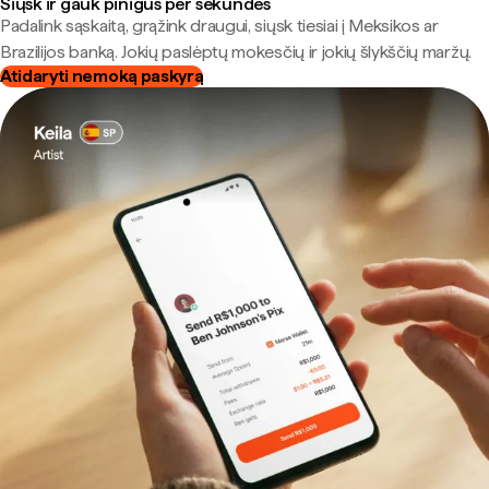
Siųsk ir gauk pinigus per sekundes
Padalink sąskaitą, grąžink draugui, siųsk tiesiai į Meksikos ar
Brazilijos banką. Jokių paslėptų mokesčių ir jokių šlykščių maržų.
Atidaryti nemoką paskyrą