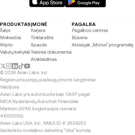
PRODUKTAS
ĮMONĖ
PAGALBA
Šalys
Karjera
Pagalbos centras
Mokesčiai
Tinklaraštis
Būsena
Kripto
Spauda
Atsisiųsk „Morse" programėlę
Valiutų keityklė
Teisiniai dokumentai
Atskleidimas
© 2026 Avian Labs, Inc
Registruota pinigų paslaugų įmonė Jungtinėse
Valstijose
Avian Labs yra autorizuota kaip CASP pagal
MiCA Nyderlandų Autoriteit Financiële
Markten (AFM) (registracijos numeris
41000005).
Avian Labs USA, Inc., NMLS ID # 2639252
Išankstinio mokėjimo debetinę "Visa" kortelę