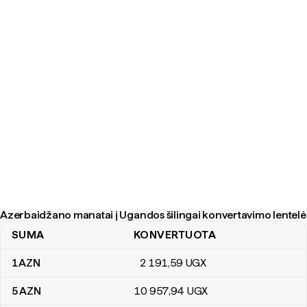
Azerbaidžano manatai į Ugandos šilingai konvertavimo lentelė
SUMA
KONVERTUOTA
Azerbaidžano manatai į Ugandos šilingai konvertavimo lentelė
1
AZN
2 191
,59
UGX
5
AZN
10 957
,94
UGX