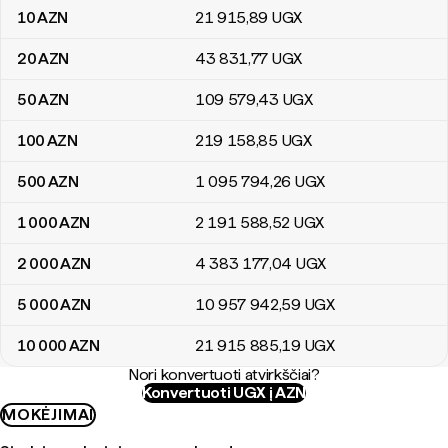
10
AZN
21 915
,89
UGX
20
AZN
43 831
,77
UGX
50
AZN
109 579
,43
UGX
100
AZN
219 158
,85
UGX
500
AZN
1 095 794
,26
UGX
1 000
AZN
2 191 588
,52
UGX
2 000
AZN
4 383 177
,04
UGX
5 000
AZN
10 957 942
,59
UGX
10 000
AZN
21 915 885
,19
UGX
Nori konvertuoti atvirkščiai?
Konvertuoti UGX į AZN
MOKĖJIMAI