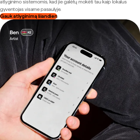
atlyginimo sistemomis, kad jie galėtų mokėti tau kaip lokalus
gyventojas visame pasaulyje.
Gauk atlyginimą šiandien