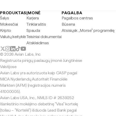
PRODUKTAS
ĮMONĖ
PAGALBA
Šalys
Karjera
Pagalbos centras
Mokesčiai
Tinklaraštis
Būsena
Kripto
Spauda
Atsisiųsk „Morse" programėlę
Valiutų keityklė
Teisiniai dokumentai
Atskleidimas
© 2026 Avian Labs, Inc
Registruota pinigų paslaugų įmonė Jungtinėse
Valstijose
Avian Labs yra autorizuota kaip CASP pagal
MiCA Nyderlandų Autoriteit Financiële
Markten (AFM) (registracijos numeris
41000005).
Avian Labs USA, Inc., NMLS ID # 2639252
Išankstinio mokėjimo debetinę "Visa" kortelę
(toliau – "Kortelė") išduoda Lead Bank pagal