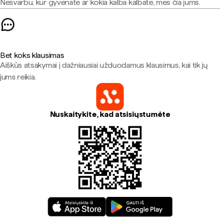
Nesvarbu, kur gyvenate ar kokia kalba kalbate, mes čia jums.
Bet koks klausimas
Aiškūs atsakymai į dažniausiai užduodamus klausimus, kai tik jų
jums reikia.
Nuskaitykite, kad atsisiųstumėte