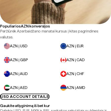
Populiarios AZN konversijos
Peržiūrėk Azerbaidžano manatai kursus į kitas pagrindines
valiutas.
AZN į USD
AZN į EUR
AZN į GBP
AZN į CAD
AZN į AUD
AZN į CHF
AZN į AED
AZN į AMD
USD ACCOUNT DETAILS
Gaukite atlyginimą iš bet kur
Dalinkis USD, EUR, MXN ir BRL sąskaitos rekvizitais su klientais ir