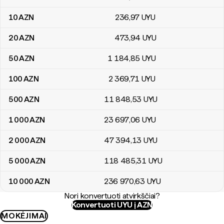
10
AZN
236
,97
UYU
20
AZN
473
,94
UYU
50
AZN
1 184
,85
UYU
100
AZN
2 369
,71
UYU
500
AZN
11 848
,53
UYU
1 000
AZN
23 697
,06
UYU
2 000
AZN
47 394
,13
UYU
5 000
AZN
118 485
,31
UYU
10 000
AZN
236 970
,63
UYU
Nori konvertuoti atvirkščiai?
Konvertuoti UYU į AZN
MOKĖJIMAI