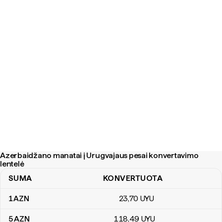
Azerbaidžano manatai į Urugvajaus pesai konvertavimo
lentelė
SUMA
KONVERTUOTA
Azerbaidžano manatai į Urugvajaus pesai konvertavimo lentelė
1
AZN
23
,70
UYU
5
AZN
118
,49
UYU