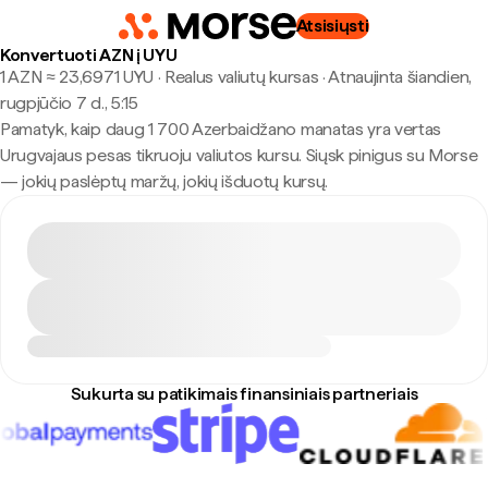
Atsisiųsti
Konvertuoti AZN į UYU
1 AZN ≈ 23,6971 UYU · Realus valiutų kursas
·
Atnaujinta šiandien,
rugpjūčio 7 d., 5:15
Pamatyk, kaip daug 1 700 Azerbaidžano manatas yra vertas
Urugvajaus pesas tikruoju valiutos kursu. Siųsk pinigus su Morse
— jokių paslėptų maržų, jokių išduotų kursų.
Sukurta su patikimais finansiniais partneriais