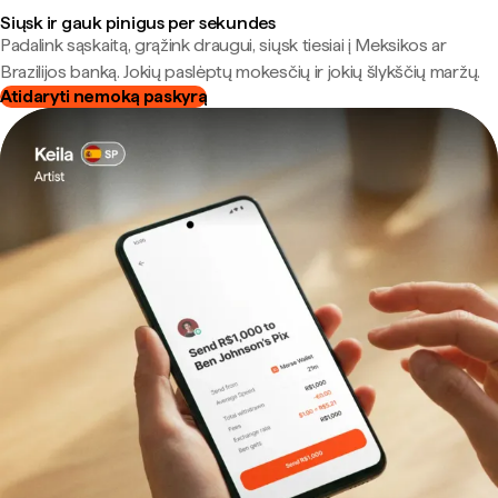
Siųsk ir gauk pinigus per sekundes
Padalink sąskaitą, grąžink draugui, siųsk tiesiai į Meksikos ar
Brazilijos banką. Jokių paslėptų mokesčių ir jokių šlykščių maržų.
Atidaryti nemoką paskyrą